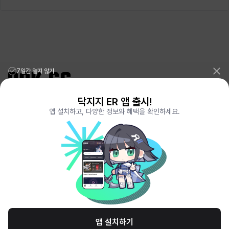
7일간 열지 않기
닥지지 ER 앱 출시!
리그오브레전드 전적검색 포로지지
PORO.GG
앱 설치하고, 다양한 정보와 혜택을 확인하세요.
전략적팀전투 TFT 전적검색 롤체지지
LOLCHESS.GG
메이플스토리 종합통계
MAPLE.GG
발로란트 전적검색
VALORANT.DAK.GG
배틀그라운드 전적검색
PUBG.DAK.GG
이터널 리턴 전적검색
ER.DAK.GG
원신 전적검색
GENSHIN.DAK.GG
데드락
DEADLOCK.DAK.GG
서비스 이용 약관
개인정보 취급방침
제휴 문의
고객센터
채용
앱 설치하기
© All Rights Reserved. Hosted by PlayXP Inc. Eternal Return and all related