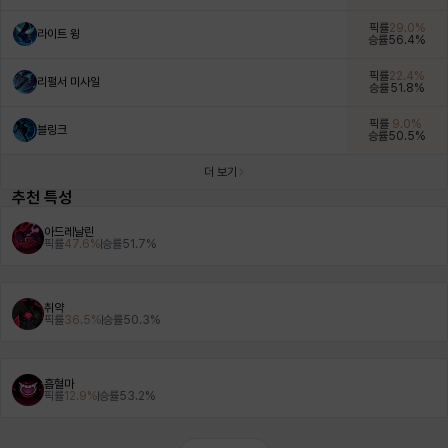
픽률
29.0
%
라이트 윙
승률
56.4
%
헤이즈
헨리
현우
혜진
히스이
픽률
22.4
%
리펄서 미사일
승률
51.8
%
픽률
9.0
%
블링크
승률
50.5
%
더 보기
추천 특성
아드레날린
픽률
47.6
%
승률
51.7
%
취약
픽률
36.5
%
승률
50.3
%
흡혈마
픽률
12.9
%
승률
53.2
%