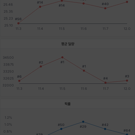
평균 딜량
픽률