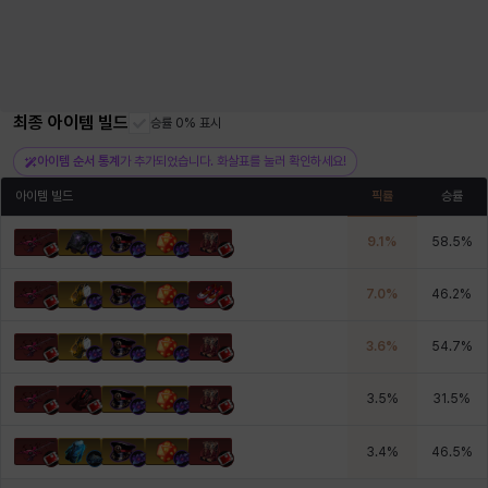
최종 아이템 빌드
승률 0% 표시
아이템 순서 통계
가 추가되었습니다. 화살표를 눌러 확인하세요!
아이템 빌드
픽률
승률
9.1
%
58.5
%
7.0
%
46.2
%
3.6
%
54.7
%
3.5
%
31.5
%
3.4
%
46.5
%