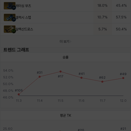
18.0
%
45.4
%
레이싱 부츠
10.7
%
57.5
%
갤럭시 스텝
알렉산드로스
5.7
%
50.4
%
더 보기
트렌드 그래프
승률
평균 TK