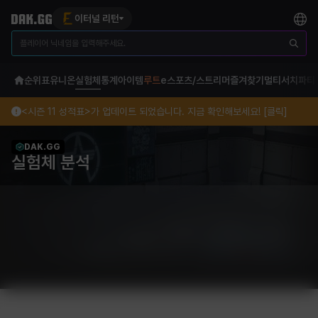
이터널 리턴
순위표
유니온
실험체
통계
아이템
루트
e스포츠/스트리머
즐겨찾기
멀티서치
파티
<시즌 11 성적표>가 업데이트 되었습니다. 지금 확인해보세요! [클릭]
DAK.GG
실험체 분석