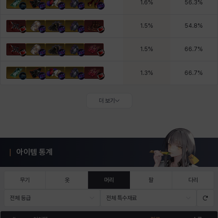
1.6
%
56.3
%
1.5
%
54.8
%
1.5
%
66.7
%
1.3
%
66.7
%
더 보기
아이템 통계
무기
옷
머리
팔
다리
전체 등급
전체 특수재료