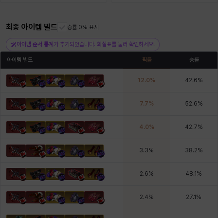
최종 아이템 빌드
헤이즈
헨리
승률 0% 표시
현우
혜진
히스이
아이템 순서 통계
가 추가되었습니다. 화살표를 눌러 확인하세요!
아이템 빌드
픽률
승률
12.0
%
42.6
%
7.7
%
52.6
%
4.0
%
42.7
%
3.3
%
38.2
%
2.6
%
48.1
%
2.4
%
27.1
%