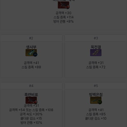
에스텔
에이든
에키온
엘레나
엠마
요한
공격력 +30

스킬 증폭 +114

방어 관통 +8%
윌리엄
유민
유스티나
유키
이렘
이바
#
2
#
3
생사부
옥전결
이슈트반
이안
일레븐
자히르
재키
제니
공격력 +41

공격력 +31

스킬 증폭 +88
스킬 증폭 +72
츠바메
카밀로
카티야
칼라
캐시
케네스
#
4
#
5
흑련비표
빙백은침
코렐라인
크레이버
클로에
키아라
타지아
테오도르
공격력 +31

공격력 +54 또는 스킬 증폭 +108

공격력 +41

공격 속도 +30%

스킬 증폭 +85

쿨다운 감소 +15

쿨다운 감소 +10
펜리르
펠릭스
프리야
피오라
피올로
하트
방어 관통 +10%