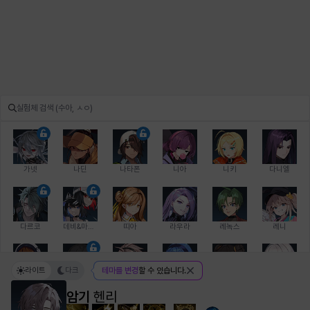
가넷
나딘
나타폰
니아
니키
다니엘
다르코
데비&마를렌
띠아
라우라
레녹스
레니
라이트
다크
테마를 변경
할 수 있습니다.
레온
로지
루크
르노어
리 다이린
리오
암기
헨리