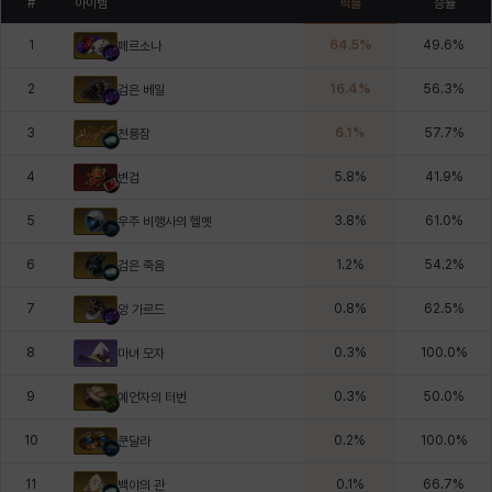
#
아이템
픽률
승률
1
64.5
%
49.6
%
페르소나
2
16.4
%
56.3
%
검은 베일
3
6.1
%
57.7
%
천룡잠
4
5.8
%
41.9
%
변검
5
3.8
%
61.0
%
우주 비행사의 헬멧
6
1.2
%
54.2
%
검은 죽음
7
0.8
%
62.5
%
앙 가르드
8
0.3
%
100.0
%
마녀 모자
9
0.3
%
50.0
%
예언자의 터번
10
0.2
%
100.0
%
쿤달라
11
0.1
%
66.7
%
백야의 관