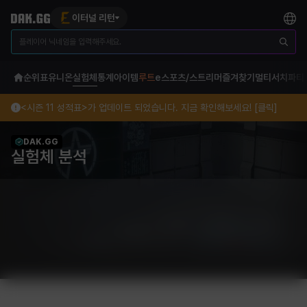
이터널 리턴
순위표
유니온
실험체
통계
아이템
루트
e스포츠/스트리머
즐겨찾기
멀티서치
파티
<시즌 11 성적표>가 업데이트 되었습니다. 지금 확인해보세요! [클릭]
DAK.GG
실험체 분석