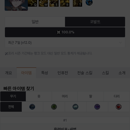
D
Q
W
E
R
T
마르티나
마이
마커스
매그너스
미르카
바냐
일반
코발트
100.0%
바바라
버니스
블레어
비앙카
비형
샬럿
최근 7일 (v12.0)
프리 시즌 기간에는 랭크 모드 대신 일반 모드 통계가 제공됩니다.
셀린
쇼우
쇼이치
수아
슈린
시셀라
아이템
개요
특성
인퓨전
전술 스킬
스킬
소개
실비아
아델라
아드리아나
아디나
아르다
아비게일
빠른 아이템 찾기
무기
옷
머리
팔
다리
전체
아야
아이솔
아이작
알렉스
알론소
얀
#
1
흑련비표-새벽