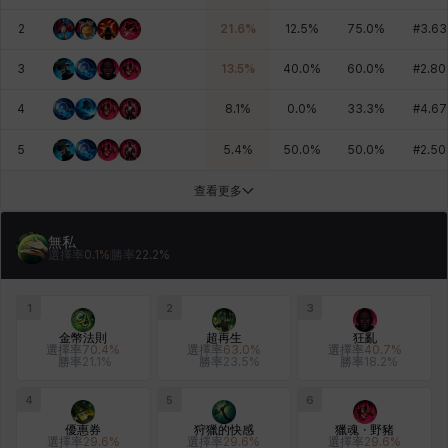
2
21.6
%
12.5
%
75.0
%
#
3.63
3
13.5
%
40.0
%
60.0
%
#
2.80
4
8.1
%
0.0
%
33.3
%
#
4.67
5
5.4
%
50.0
%
50.0
%
#
2.50
查看更多
無私
選擇率
0.1
%
勝率
22.2
%
1
2
3
金幣法則
超再生
狂亂
選擇率
70.4
%
選擇率
63.0
%
選擇率
40.7
%
勝率
21.1
%
勝率
23.5
%
勝率
18.2
%
4
5
6
優惠券
狩獵的快感
獵魂・野豬
選擇率
29.6
%
選擇率
29.6
%
選擇率
29.6
%