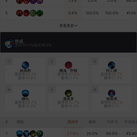
4
1.3
%
0.0
%
0.0
%
#
6.00
5
0.6
%
100.0
%
100.0
%
#
1.00
查看更多
懲戒
選擇率
0.1
%
勝率
16.2
%
1
2
3
鎮痛劑
獵魂・野豬
特工隊
選擇率
43.2
%
選擇率
37.8
%
選擇率
29.7
%
勝率
18.8
%
勝率
21.4
%
勝率
27.3
%
4
5
6
鋼化
優惠券
無懼感
選擇率
29.7
%
選擇率
29.7
%
選擇率
29.7
%
勝率
18.2
%
勝率
18.2
%
勝率
9.1
%
#
潛能
選擇率
勝率
TOP 3
平均排
1
27.0
%
20.0
%
60.0
%
#
3.40