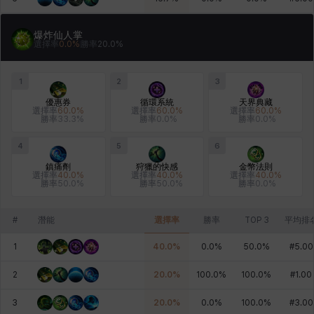
爆炸仙人掌
選擇率
0.0
%
勝率
20.0
%
1
2
3
優惠券
循環系統
天界典藏
選擇率
60.0
%
選擇率
60.0
%
選擇率
60.0
%
勝率
33.3
%
勝率
0.0
%
勝率
0.0
%
4
5
6
鎮痛劑
狩獵的快感
金幣法則
選擇率
40.0
%
選擇率
40.0
%
選擇率
40.0
%
勝率
50.0
%
勝率
50.0
%
勝率
0.0
%
#
潛能
選擇率
勝率
TOP 3
平均排
1
40.0
%
0.0
%
50.0
%
#
5.00
2
20.0
%
100.0
%
100.0
%
#
1.00
3
20.0
%
0.0
%
100.0
%
#
3.00