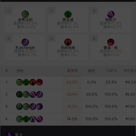
1
2
3
金幣法則
壓迫感
制動力
選擇率
100.0
%
選擇率
57.1
%
選擇率
42.9
%
勝率
42.9
%
勝率
25.0
%
勝率
66.7
%
4
5
6
R_echarger
弱肉強食
獵魂・狼
選擇率
42.9
%
選擇率
42.9
%
選擇率
42.9
%
勝率
66.7
%
勝率
0.0
%
勝率
0.0
%
#
潛能
選擇率
勝率
TOP 3
平均排
1
42.9
%
0.0
%
33.3
%
#
4.33
2
28.6
%
50.0
%
100.0
%
#
2.00
3
14.3
%
100.0
%
100.0
%
#
1.00
4
14.3
%
100.0
%
100.0
%
#
1.00
鬼火