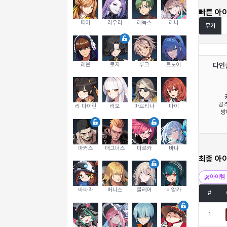
빠른 아
띠아
라우라
레녹스
레니
무기
레온
로지
루크
르노어
다인
공격
리 다이린
리오
마르티나
마이
방
마커스
매그너스
미르카
바냐
최종 아
아이템 
바바라
버니스
블레어
비앙카
#
1