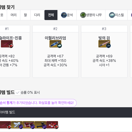
이템 찾기
옷
머리
팔
다리
전체
운석
생명의 나무
미스릴
#
1
#
2
#
3
슬라이프-진홍
이퀄리브리엄
빛의 검
공격력 +82

공격력 +67

공격력 +69

 속도 +40%

최대 체력 +150

공격 속도 +38%

어 관통 +7%
공격 속도 +30%
시야 +1
이템 빌드
승률 0% 표시
순서 통계
가 추가되었습니다. 화살표를 눌러 확인하세요!
아이템 빌드