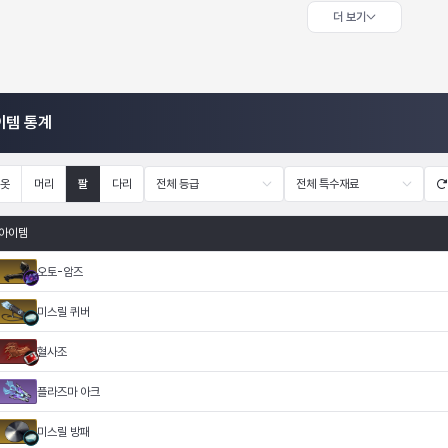
더 보기
이템 통계
옷
머리
팔
다리
전체 등급
전체 특수재료
아이템
오토-암즈
미스릴 퀴버
혈사조
플라즈마 아크
미스릴 방패