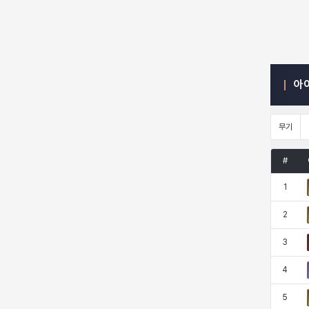
엠마
요한
윌리엄
유민
아
유스티나
유키
이렘
이바
무기
이슈트반
이안
일레븐
자히르
#
1
재키
제니
츠바메
카밀로
2
3
카티야
칼라
캐시
케네스
4
5