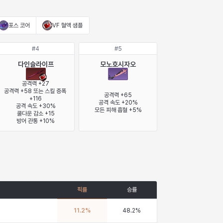
포스 코어
VF 혈액 샘플
#
4
#
5
다인슬라이프
모노호시자오
공격력 +27

공격력 +58 또는 스킬 증폭 
공격력 +65

+116

공격 속도 +20%

공격 속도 +30%

모든 피해 흡혈 +5%
쿨다운 감소 +15

방어 관통 +10%
픽률
승률
11.2
%
48.2
%