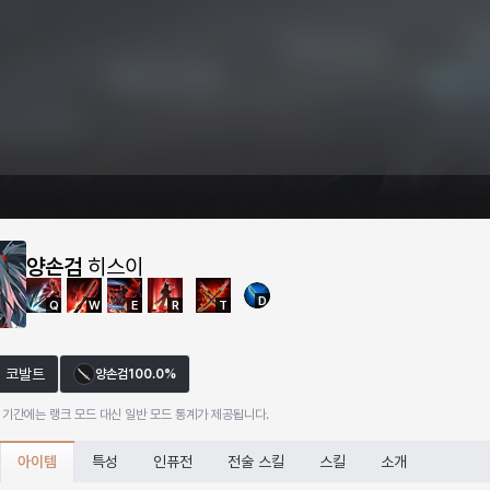
양손검
히스이
D
Q
W
E
R
T
코발트
양손검
100.0%
 기간에는 랭크 모드 대신 일반 모드 통계가 제공됩니다.
아이템
특성
인퓨전
전술 스킬
스킬
소개