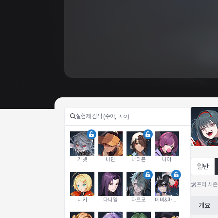
가넷
나딘
나타폰
니아
일반
프리 시즌
니키
다니엘
다르코
데비&마를렌
개요