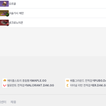
오르골
서슬가시 체인
네크로노미콘
메이플스토리 종합통계
MAPLE.GG
배틀그라운드 전적검색
PUBG.D
발로란트 전적검색
VALORANT.DAK.GG
이터널 리턴 전적검색
ER.DAK.
객센터
채용