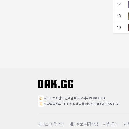
17
18
19
리그오브레전드 전적검색 포로지지
PORO.GG
전략적팀전투 TFT 전적검색 롤체지지
LOLCHESS.GG
서비스 이용 약관
개인정보 취급방침
제휴 문의
고