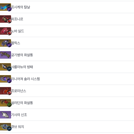
프시케의 칼날
파프니르
노바 실드
헬릭스
궁기병의 화살통
샤를마뉴의 방패
미니어쳐 솔라 시스템
프로미넌스
살라딘의 화살통
기사의 신조
큐브 워치