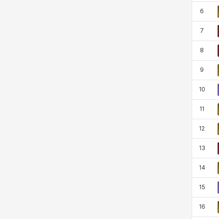
코렐라인
크레이버
클로에
키아라
6
7
8
타지아
테오도르
펜리르
펠릭스
9
10
프리야
피오라
피올로
하트
11
12
헤이즈
헨리
현우
혜진
13
14
히스이
15
16