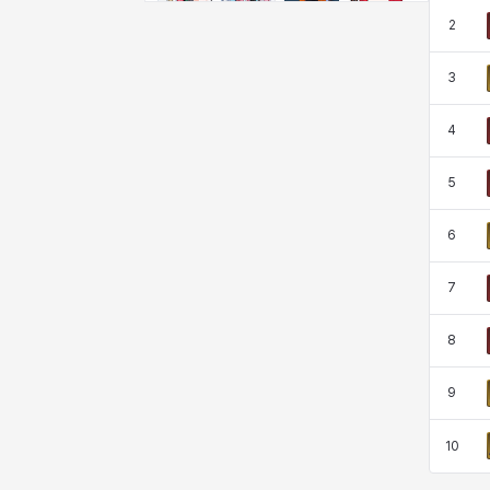
비형
샬럿
셀린
쇼우
2
3
쇼이치
수아
슈린
시셀라
4
5
실비아
아델라
아드리아나
아디나
6
아르다
아비게일
아야
아이솔
7
8
아이작
알렉스
알론소
얀
9
10
에스텔
에이든
에키온
엘레나