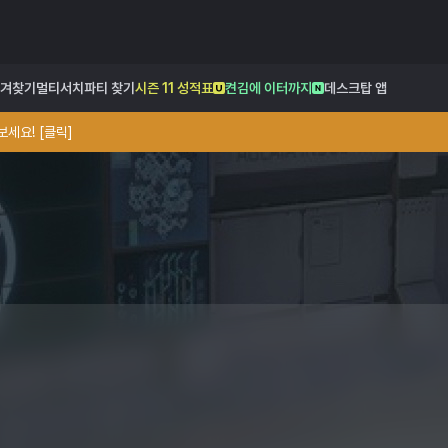
겨찾기
멀티서치
파티 찾기
시즌 11 성적표
켠김에 이터까지
데스크탑 앱
세요! [클릭]