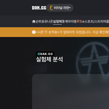
이터널 리턴
순위표
유니온
실험체
통계
아이템
루트
e스포츠/스트리머
즐
<시즌 11 성적표>가 업데이트 되었습니다. 지금 확인해보
DAK.GG
실험체 분석