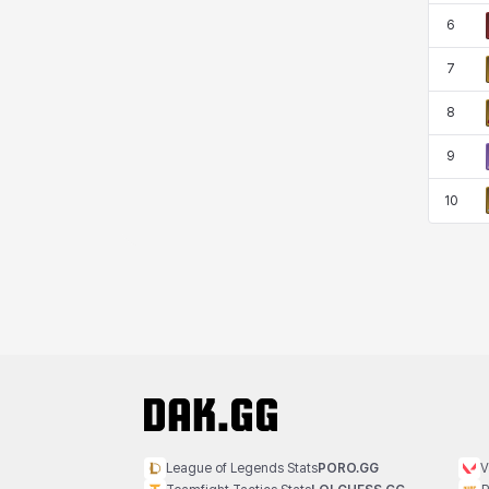
蒂亞
蓋瑞特
蘿拉
西奧多
6
7
8
達爾科
里昂
阿德拉
阿爾達
9
10
阿隆索
雪
雪琳
雷妮
青燕
馬庫斯
馬格努斯
黛比&瑪蓮
鼻荊
League of Legends Stats
PORO.GG
V