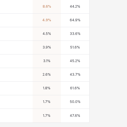
8.6
%
44.2
%
4.9
%
64.9
%
4.5
%
33.6
%
3.9
%
51.6
%
3.1
%
45.2
%
2.6
%
43.7
%
1.8
%
61.6
%
1.7
%
50.0
%
1.7
%
47.6
%