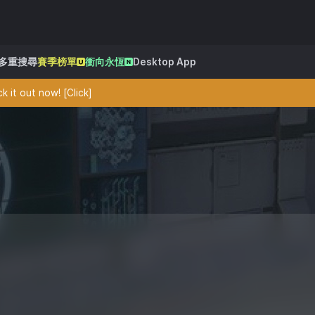
多重搜尋
賽季榜單
衝向永恆
Desktop App
 it out now! [Click]