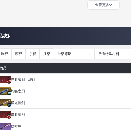
查看更多
品统计
胸部
頭部
手臂
腿部
全部等級
所有特殊材料
物品
噬血魔劍 - 緋紅
均衡之刃
極光長劍
噬血魔劍
物幹焯