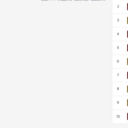
尤斯蒂娜
布萊爾
希爾維婭
希瑟拉
2
3
席琳
彰一
愛琳
慧珍
4
5
揚
普里亞
李黛琳
查希爾
6
梅
比安卡
洛茲
海因茨
7
8
玹雨
珍妮
琪婭拉
瑪蒂娜
9
10
皮奧洛
盧克
秀凱
秀雅