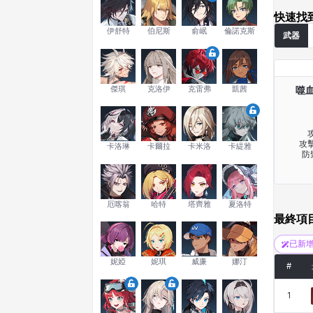
快速找
伊舒特
伯尼斯
俞岷
倫諾克斯
武器
傑琪
克洛伊
克雷弗
凱茜
噬血
攻
攻擊
卡洛琳
卡爾拉
卡米洛
卡緹雅
防
厄喀翁
哈特
塔齊雅
夏洛特
最終項
已新
妮婭
妮琪
威廉
娜汀
#
1