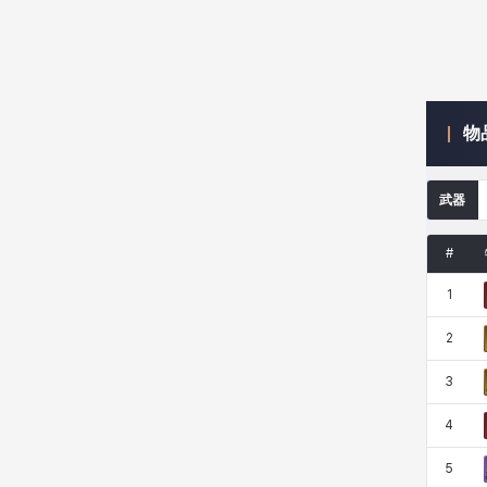
米爾卡
約翰
納塔朋
綾
物
翡翠
肯尼思
艾比蓋爾
艾琳娜
武器
艾瑪
艾登
艾絲黛爾
艾薩克
#
1
艾迪娜
芬里爾
芭芭拉
莉央
2
3
莉諾爾
菲利克斯
菲歐拉
萬尼亞
4
5