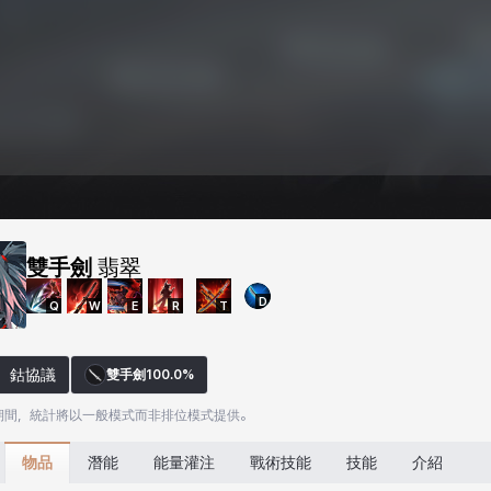
雙手劍
翡翠
D
Q
W
E
R
T
鈷協議
雙手劍
100.0%
期間，統計將以一般模式而非排位模式提供。
物品
潛能
能量灌注
戰術技能
技能
介紹