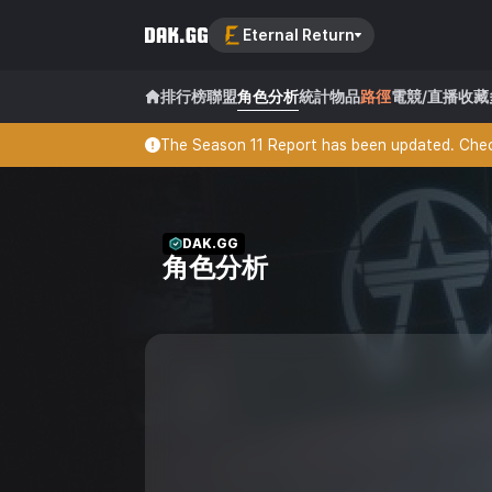
Eternal Return
排行榜
聯盟
角色分析
統計
物品
路徑
電競/直播
收藏
The Season 11 Report has been updated. Check
DAK.GG
角色分析