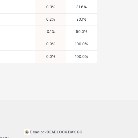
0.3
%
31.6
%
0.2
%
23.1
%
0.1
%
50.0
%
0.0
%
100.0
%
0.0
%
100.0
%
Deadlock
DEADLOCK.DAK.GG