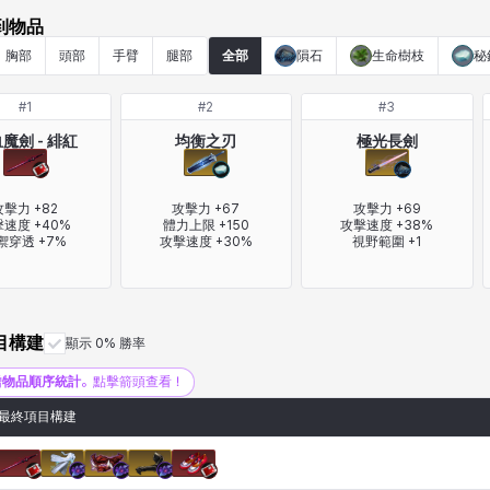
到物品
胸部
頭部
手臂
腿部
全部
隕石
生命樹枝
秘
#
1
#
2
#
3
魔劍 - 緋紅
均衡之刃
極光長劍
擊力 +82

攻擊力 +67

攻擊力 +69

速度 +40%

體力上限 +150

攻擊速度 +38%

禦穿透 +7%
攻擊速度 +30%
視野範圍 +1
目構建
顯示 0% 勝率
增
物品順序統計
。點擊箭頭查看！
最終項目構建