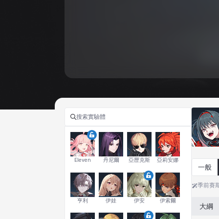
Eleven
丹尼爾
亞歷克斯
亞莉安娜
一般
季前賽
亨利
伊娃
伊安
伊索爾
大綱