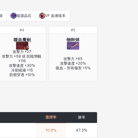
銀
能源晶石
VF 血液樣本
#
4
#
5
噬血魔劍
物幹焯
攻擊力 +27

攻擊力 +58 或 技能增幅 
攻擊力 +65

+116

攻擊速度 +20%

攻擊速度 +30%

吸血 - 所有傷害 +5%
冷卻縮減 +15

防禦穿透 +10%
選擇率
勝率
10.9
%
47.3
%