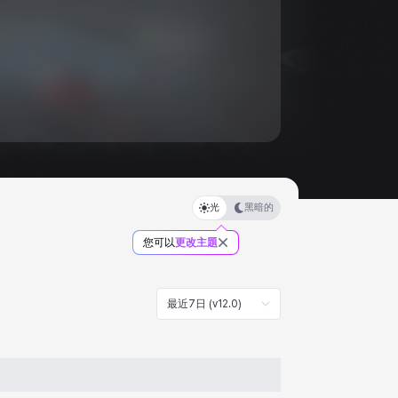
光
黑暗的
您可以
更改主題
最近7日 (v12.0)