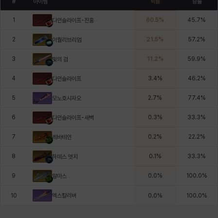
#
아이템
픽률
승률
1
60.5
%
45.7
%
다인슬라이프-진홍
2
21.5
%
57.2
%
이퀄리브리엄
3
11.2
%
59.9
%
빛의 검
4
3.4
%
46.2
%
다인슬라이프
5
2.7
%
77.4
%
모노호시자오
6
0.3
%
33.3
%
다인슬라이프-새벽
7
0.2
%
22.2
%
레바테인
8
0.1
%
33.3
%
하데스 엣지
9
0.0
%
100.0
%
알마스
엑스칼리버
10
0.0
%
100.0
%