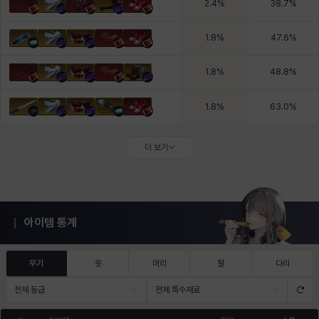
2.4
%
38.7
%
1.8
%
47.6
%
1.8
%
48.8
%
1.8
%
63.0
%
더 보기
아이템 통계
무기
옷
머리
팔
다리
전체 등급
전체 특수재료