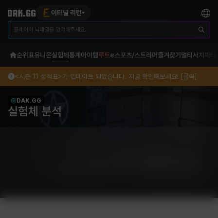
이터널 리턴
순위표
유니온
실험체
통계
아이템
루트
e스포츠/스트리머
즐겨찾기
멀티서치
파티
<시즌 11 성적표>가 업데이트 되었습니다. 지금 확인해보세요! [클릭]
DAK.GG
실험체 분석