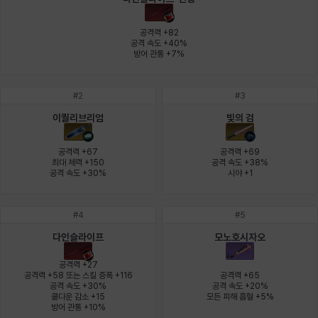
에스텔
에이든
에키온
엘레나
엠마
요한
공격력 +82

공격 속도 +40%

방어 관통 +7%
윌리엄
유민
유스티나
유키
이렘
이바
#
2
#
3
이퀄리브리엄
빛의 검
이슈트반
이안
일레븐
자히르
재키
제니
공격력 +67

공격력 +69

최대 체력 +150

공격 속도 +38%

공격 속도 +30%
시야 +1
츠바메
카밀로
카티야
칼라
캐시
케네스
#
4
#
5
다인슬라이프
모노호시자오
코렐라인
크레이버
클로에
키아라
타지아
테오도르
공격력 +27

공격력 +58 또는 스킬 증폭 +116

공격력 +65

공격 속도 +30%

공격 속도 +20%

쿨다운 감소 +15

모든 피해 흡혈 +5%
펜리르
펠릭스
프리야
피오라
피올로
하트
방어 관통 +10%