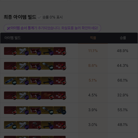
최종 아이템 빌드
헤이즈
헨리
승률 0% 표시
현우
혜진
히스이
아이템 순서 통계
가 추가되었습니다. 화살표를 눌러 확인하세요!
아이템 빌드
픽률
승률
11.1
%
48.9
%
8.6
%
44.3
%
5.1
%
66.1
%
4.5
%
32.9
%
3.9
%
55.1
%
3.0
%
48.1
%