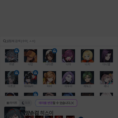
가넷
나딘
나타폰
니아
니키
다니엘
다르코
데비&마를렌
띠아
라우라
레녹스
레니
라이트
다크
테마를 변경
할 수 있습니다.
레온
로지
루크
르노어
리 다이린
리오
양손검
히스이