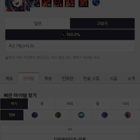
D
Q
W
E
R
T
마르티나
마이
마커스
매그너스
미르카
바냐
일반
코발트
100.0%
바바라
버니스
블레어
비앙카
비형
샬럿
최근 7일 (v12.0)
프리 시즌 기간에는 랭크 모드 대신 일반 모드 통계가 제공됩니다.
셀린
쇼우
쇼이치
수아
슈린
시셀라
아이템
개요
특성
인퓨전
전술 스킬
스킬
소개
실비아
아델라
아드리아나
아디나
아르다
아비게일
빠른 아이템 찾기
무기
옷
머리
팔
다리
전체
아야
아이솔
아이작
알렉스
알론소
얀
#
1
다인슬라이프-진홍