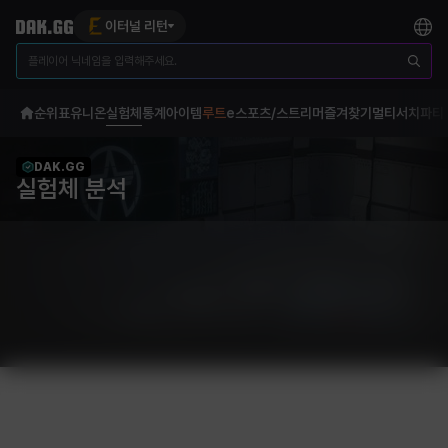
이터널 리턴
순위표
유니온
실험체
통계
아이템
루트
e스포츠/스트리머
즐겨찾기
멀티서치
파티
DAK.GG
실험체 분석