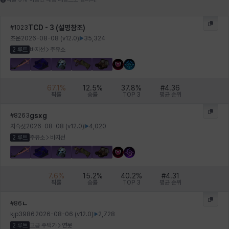
윌리엄
유민
유스티나
유키
이렘
이바
TCD - 3 (설명참조)
#
1023
초운
2026-08-08
(v
12.0
)
35,324
2 루트
바지선
주유소
이슈트반
이안
일레븐
자히르
재키
제니
67.1
%
12.5
%
37.8
%
#
4.36
픽률
승률
TOP 3
평균 순위
츠바메
카밀로
카티야
칼라
캐시
케네스
gsxg
#
8263
지슥샷
2026-08-08
(v
12.0
)
4,020
2 루트
주유소
바지선
코렐라인
크레이버
클로에
키아라
타지아
테오도르
7.6
%
15.2
%
40.2
%
#
4.31
픽률
승률
TOP 3
평균 순위
펜리르
펠릭스
프리야
피오라
피올로
하트
ㄴ
#
86
kjp3986
2026-08-06
(v
12.0
)
2,728
2 루트
고급 주택가
연못