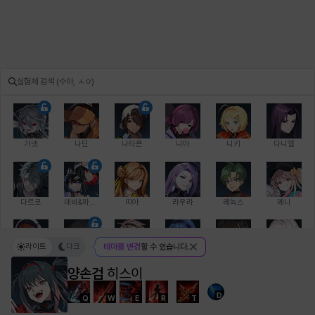
가넷
나딘
나타폰
니아
니키
다니엘
다르코
데비&마를렌
띠아
라우라
레녹스
레니
라이트
다크
테마를 변경
할 수 있습니다.
레온
로지
루크
르노어
리 다이린
리오
양손검
히스이
D
Q
W
E
R
T