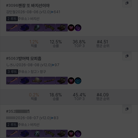
젠장 또 바지선이야
#
3096
강민철
2026-08-06
(v
12.0
)
641
2 루트
주유소
바지선
1.2
%
12.5
%
36.8
%
#
4.51
픽률
승률
TOP 3
평균 순위
방어력 모피흡
#
5063
しろい
2026-08-08
(v
12.0
)
97
3 루트
주유소
창고
항구
0.2
%
18.6
%
45.4
%
#
4.09
픽률
승률
TOP 3
평균 순위
lIlIIlIIll1
#
352
lIlIIlIIll
2026-08-07
(v
12.0
)
83
2 루트
주유소
바지선