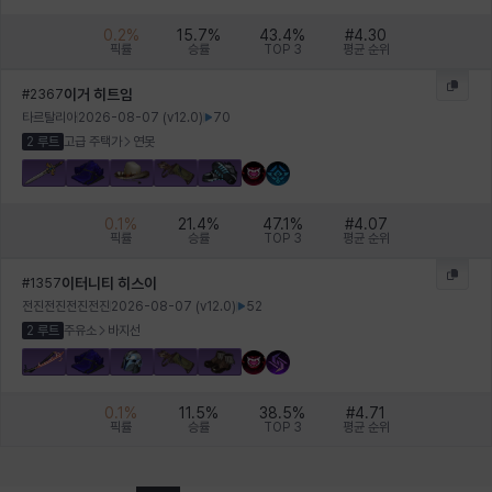
0.2
%
15.7
%
43.4
%
#
4.30
픽률
승률
TOP 3
평균 순위
이거 히트임
#
2367
타르탈리아
2026-08-07
(v
12.0
)
70
2 루트
고급 주택가
연못
0.1
%
21.4
%
47.1
%
#
4.07
픽률
승률
TOP 3
평균 순위
이터니티 히스이
#
1357
전진전진전진전진
2026-08-07
(v
12.0
)
52
2 루트
주유소
바지선
0.1
%
11.5
%
38.5
%
#
4.71
픽률
승률
TOP 3
평균 순위