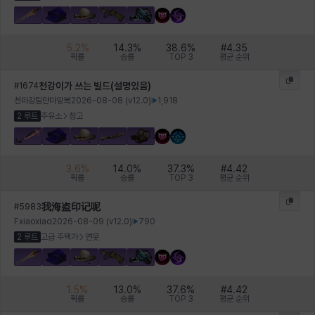
헤이즈
헨리
현우
혜진
히스이
5.2
%
14.3
%
38.6
%
#
4.35
픽률
승률
TOP 3
평균 순위
천강이가 쓰는 빌드(설명있음)
#
1674
천마강림만마앙복
2026-08-08
(v
12.0
)
1,918
2 루트
주유소
창고
3.6
%
14.0
%
37.3
%
#
4.42
픽률
승률
TOP 3
평균 순위
我海盗印记呢
#
5983
Fxiaoxiao
2026-08-09
(v
12.0
)
790
2 루트
고급 주택가
연못
1.5
%
13.0
%
37.6
%
#
4.42
픽률
승률
TOP 3
평균 순위