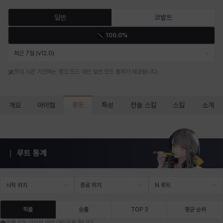
마르티나
마이
마커스
매그너스
미르카
바냐
일반
코발트
100.0%
바바라
버니스
블레어
비앙카
비형
샬럿
최근 7일 (v12.0)
프리 시즌 기간에는 랭크 모드 대신 일반 모드 통계가 제공됩니다.
셀린
쇼우
쇼이치
수아
슈린
시셀라
루트
개요
아이템
특성
전술 스킬
스킬
소개
실비아
아델라
아드리아나
아디나
아르다
아비게일
루트 통계
아야
아이솔
아이작
알렉스
알론소
얀
시작 위치
종료 위치
N 루트
에스텔
에이든
에키온
엘레나
엠마
요한
픽률
승률
TOP 3
평균 순위
픽률 5% 이상인 매칭 대상으로 합니다.