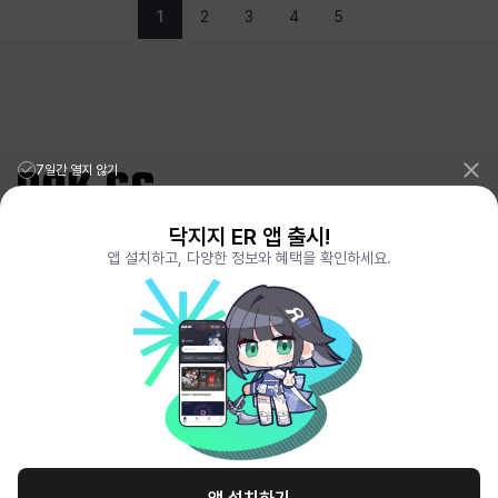
1
2
3
4
5
7일간 열지 않기
닥지지 ER 앱 출시!
리그오브레전드 전적검색 포로지지
PORO.GG
앱 설치하고, 다양한 정보와 혜택을 확인하세요.
전략적팀전투 TFT 전적검색 롤체지지
LOLCHESS.GG
메이플스토리 종합통계
MAPLE.GG
발로란트 전적검색
VALORANT.DAK.GG
배틀그라운드 전적검색
PUBG.DAK.GG
이터널 리턴 전적검색
ER.DAK.GG
원신 전적검색
GENSHIN.DAK.GG
데드락
DEADLOCK.DAK.GG
서비스 이용 약관
개인정보 취급방침
제휴 문의
고객센터
채용