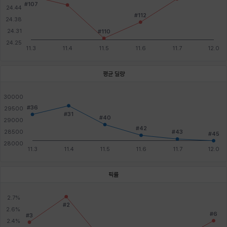
평균 딜량
픽률