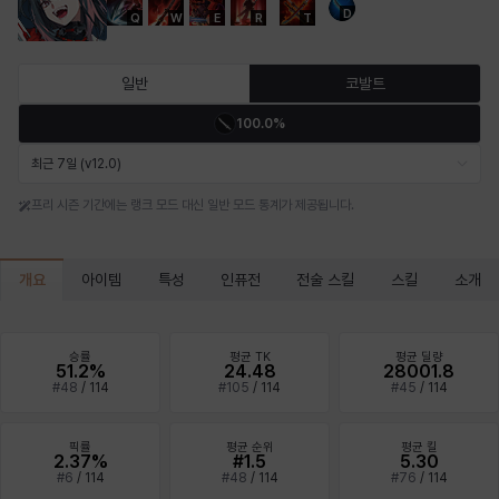
D
Q
W
E
R
T
마르티나
마이
마커스
매그너스
미르카
바냐
일반
코발트
100.0%
바바라
버니스
블레어
비앙카
비형
샬럿
최근 7일 (v12.0)
프리 시즌 기간에는 랭크 모드 대신 일반 모드 통계가 제공됩니다.
셀린
쇼우
쇼이치
수아
슈린
시셀라
개요
아이템
특성
인퓨전
전술 스킬
스킬
소개
실비아
아델라
아드리아나
아디나
아르다
아비게일
승률
평균 TK
평균 딜량
51.2%
24.48
28001.8
#
48
/
114
#
105
/
114
#
45
/
114
아야
아이솔
아이작
알렉스
알론소
얀
픽률
평균 순위
평균 킬
2.37%
#1.5
5.30
#
6
/
114
#
48
/
114
#
76
/
114