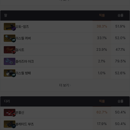
팔
픽률
승률
38.3
%
51.9
%
오토-암즈
33.1
%
52.0
%
미스릴 퀴버
23.9
%
47.1
%
혈사조
2.1
%
79.5
%
플라즈마 아크
미스릴 방패
1.0
%
52.6
%
더 보기
다리
픽률
승률
62.7
%
50.4
%
분홍신
17.9
%
50.4
%
블레이드 부츠