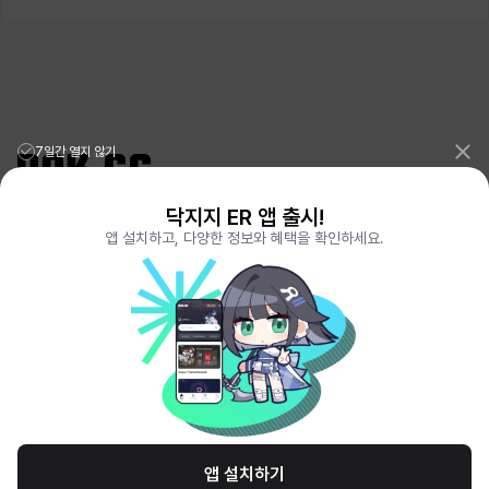
7일간 열지 않기
닥지지 ER 앱 출시!
리그오브레전드 전적검색 포로지지
PORO.GG
앱 설치하고, 다양한 정보와 혜택을 확인하세요.
전략적팀전투 TFT 전적검색 롤체지지
LOLCHESS.GG
메이플스토리 종합통계
MAPLE.GG
발로란트 전적검색
VALORANT.DAK.GG
배틀그라운드 전적검색
PUBG.DAK.GG
이터널 리턴 전적검색
ER.DAK.GG
원신 전적검색
GENSHIN.DAK.GG
데드락
DEADLOCK.DAK.GG
서비스 이용 약관
개인정보 취급방침
제휴 문의
고객센터
채용
앱 설치하기
© All Rights Reserved. Hosted by PlayXP Inc. Eternal Return and all related