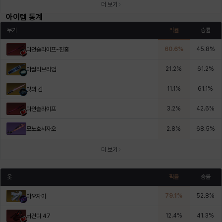
더 보기
아이템 통계
무기
픽률
승률
60.6
%
45.8
%
다인슬라이프-진홍
21.2
%
61.2
%
이퀄리브리엄
11.1
%
61.1
%
빛의 검
3.2
%
42.6
%
다인슬라이프
모노호시자오
2.8
%
68.5
%
더 보기
옷
픽률
승률
79.1
%
52.8
%
아오자이
12.4
%
41.3
%
버건디 47