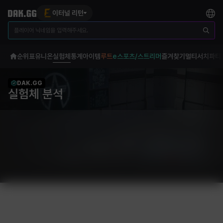
이터널 리턴
순위표
유니온
실험체
통계
아이템
루트
e스포츠/스트리머
즐겨찾기
멀티서치
파티
DAK.GG
실험체 분석