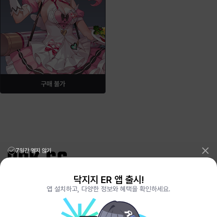
구매 불가
7일간 열지 않기
닥지지 ER 앱 출시!
리그오브레전드 전적검색 포로지지
PORO.GG
앱 설치하고, 다양한 정보와 혜택을 확인하세요.
전략적팀전투 TFT 전적검색 롤체지지
LOLCHESS.GG
메이플스토리 종합통계
MAPLE.GG
발로란트 전적검색
VALORANT.DAK.GG