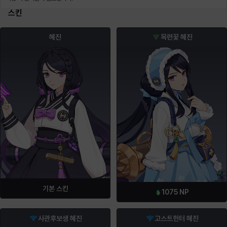
스킨
혜진
목련꽃 혜진
기본 스킨
1075
NP
사관후보생 혜진
고스트헌터 혜진