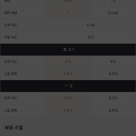
체력
940
73
체력 재생
1
0.045
윌리엄
유민
유스티나
유키
이렘
이바
공격 속도
0.08
이동 속도
3.5
이슈트반
이안
일레븐
자히르
재키
제니
암기
공격 속도
4
%
4
%
츠바메
카밀로
카티야
칼라
캐시
케네스
스킬 증폭
4.8
%
4.8
%
활
코렐라인
크레이버
클로에
키아라
타지아
테오도르
공격 속도
3.2
%
3.2
%
스킬 증폭
4.8
%
4.8
%
펜리르
펠릭스
프리야
피오라
피올로
하트
보유 스킬