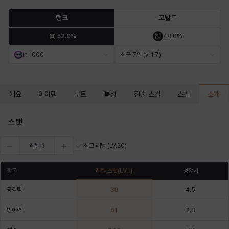
마르티나
마이
마커스
매그너스
미르카
바냐
랭크
코발트
52.0%
48.0%
바바라
버니스
블레어
비앙카
비형
샬럿
in 1000
최근 7일 (v11.7)
셀린
쇼우
쇼이치
수아
슈린
시셀라
소개
개요
아이템
루트
특성
전술 스킬
스킬
스탯
실비아
아델라
아드리아나
아디나
아르다
아비게일
레벨
1
최고 레벨
(LV.20)
항목
레벨 스탯
(LV.
1
)
성장치
아야
아이솔
아이작
알렉스
알론소
얀
공격력
30
4.5
방어력
51
2.8
에스텔
에이든
에키온
엘레나
엠마
요한