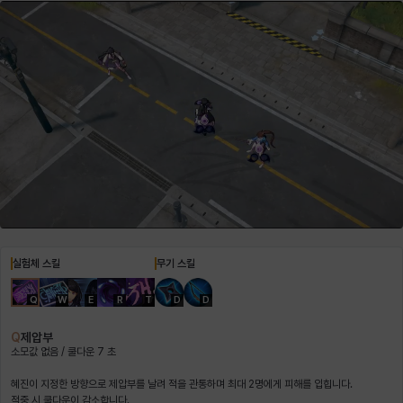
헤이즈
헨리
현우
혜진
히스이
실험체 스킬
무기 스킬
Q
W
E
R
T
D
D
Q
제압부
소모값 없음 / 쿨다운 7 초
혜진이 지정한 방향으로 제압부를 날려 적을 관통하며 최대 2명에게 피해를 입힙니다.
적중 시 쿨다운이 감소합니다.