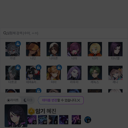
가넷
나딘
나타폰
니아
니키
다니엘
다르코
데비&마를렌
띠아
라우라
레녹스
레니
라이트
다크
테마를 변경
할 수 있습니다.
레온
로지
루크
르노어
리 다이린
리오
암기
혜진
D
Q
W
E
R
T