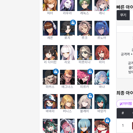
빠른 아
띠아
라우라
레녹스
레니
무기
레온
로지
루크
르노어
공격력 +
리 다이린
리오
마르티나
마이
공격
쿨다
방어
마커스
매그너스
미르카
바냐
최종 아
아이템 
바바라
버니스
블레어
비앙카
#
1