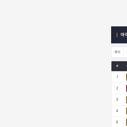
엠마
요한
윌리엄
유민
아
유스티나
유키
이렘
이바
무기
이슈트반
이안
일레븐
자히르
#
1
재키
제니
츠바메
카밀로
2
3
카티야
칼라
캐시
케네스
4
5