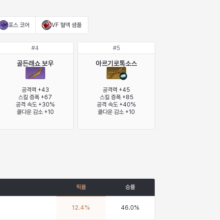
포스 코어
VF 혈액 샘플
#
4
#
5
골든래쇼 보우
아르기로톡소스
공격력 +43

공격력 +45

스킬 증폭 +67

스킬 증폭 +85

공격 속도 +30%

공격 속도 +40%

쿨다운 감소 +10
쿨다운 감소 +10
픽률
승률
12.4
%
46.0
%