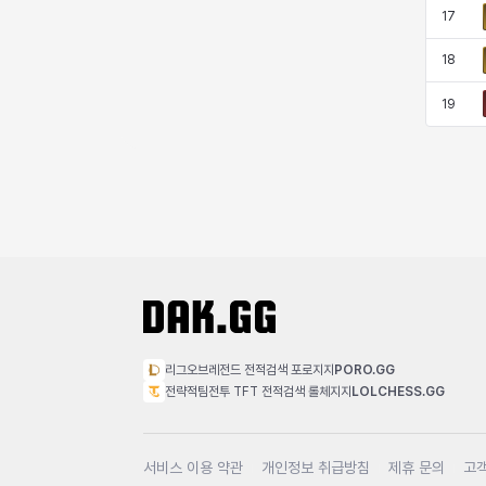
17
18
19
리그오브레전드 전적검색 포로지지
PORO.GG
전략적팀전투 TFT 전적검색 롤체지지
LOLCHESS.GG
서비스 이용 약관
개인정보 취급방침
제휴 문의
고