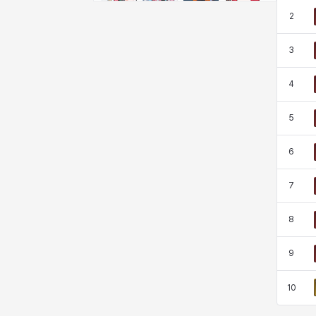
비형
샬럿
셀린
쇼우
2
3
쇼이치
수아
슈린
시셀라
4
5
실비아
아델라
아드리아나
아디나
6
아르다
아비게일
아야
아이솔
7
8
아이작
알렉스
알론소
얀
9
10
에스텔
에이든
에키온
엘레나