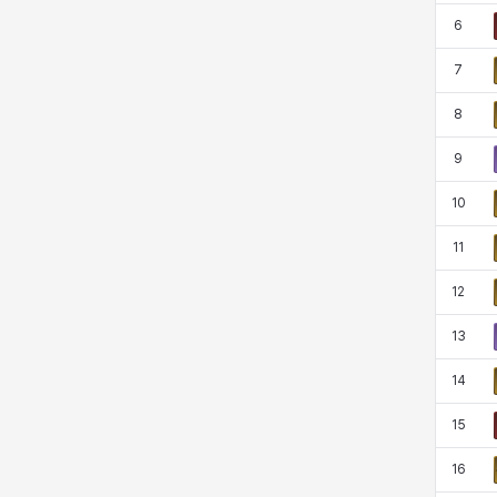
코렐라인
크레이버
클로에
키아라
6
7
8
타지아
테오도르
펜리르
펠릭스
9
10
프리야
피오라
피올로
하트
11
12
헤이즈
헨리
현우
혜진
13
14
히스이
15
16