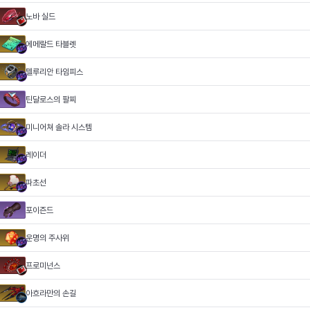
노바 실드
에메랄드 타블렛
텔루리안 타임피스
틴달로스의 팔찌
미니어쳐 솔라 시스템
레이더
파초선
포이즌드
운명의 주사위
프로미넌스
아흐라만의 손길