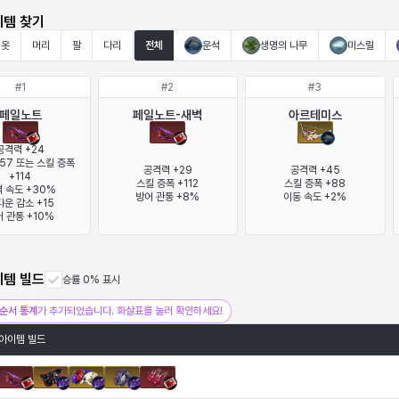
이템 찾기
옷
머리
팔
다리
전체
운석
생명의 나무
미스릴
#
1
#
2
#
3
페일노트
페일노트-새벽
아르테미스
공격력 +24

57 또는 스킬 증폭 
공격력 +29

공격력 +45

+114

스킬 증폭 +112

스킬 증폭 +88

 속도 +30%

방어 관통 +8%
이동 속도 +2%
운 감소 +15

 관통 +10%
이템 빌드
승률 0% 표시
순서 통계
가 추가되었습니다. 화살표를 눌러 확인하세요!
아이템 빌드