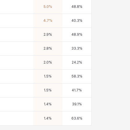
5.0
%
48.8
%
4.7
%
40.3
%
2.9
%
48.9
%
2.8
%
33.3
%
2.0
%
24.2
%
1.5
%
58.3
%
1.5
%
41.7
%
1.4
%
39.1
%
1.4
%
63.6
%