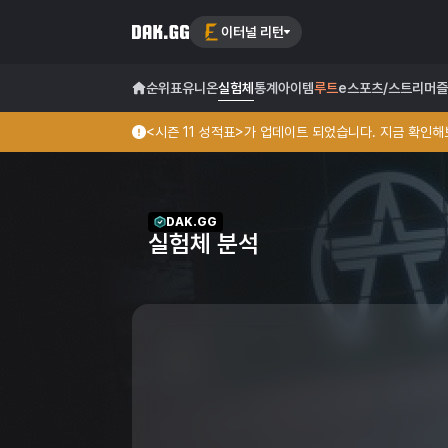
이터널 리턴
순위표
유니온
실험체
통계
아이템
루트
e스포츠/스트리머
즐
<시즌 11 성적표>가 업데이트 되었습니다. 지금 확인해보
DAK.GG
실험체 분석