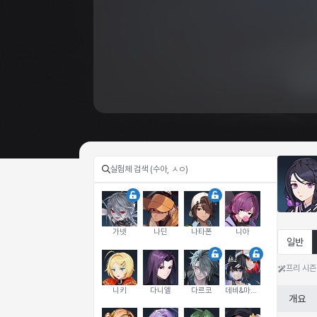
가넷
나딘
나타폰
니아
일반
프리 시즌
니키
다니엘
다르코
데비&마를렌
개요