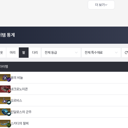
더 보기
이템 통계
옷
머리
팔
다리
전체 등급
전체 특수재료
아이템
용의 비늘
네크로노미콘
오르비스
틴달로스의 군주
스카디의 팔찌