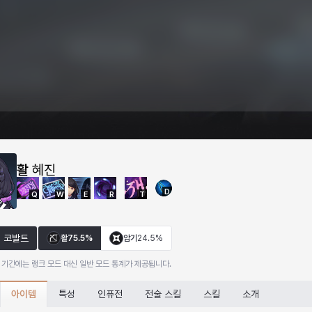
활
혜진
D
Q
W
E
R
T
코발트
활
75.5%
암기
24.5%
 기간에는 랭크 모드 대신 일반 모드 통계가 제공됩니다.
아이템
특성
인퓨전
전술 스킬
스킬
소개