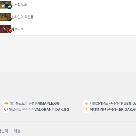
미스릴 방패
살라딘의 화살통
파프니르
메이플스토리 종합통계
MAPLE.GG
배틀그라운드 전적검색
PUBG.D
발로란트 전적검색
VALORANT.DAK.GG
이터널 리턴 전적검색
ER.DAK.
객센터
채용