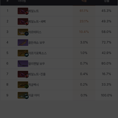
#
아이템
픽률
승률
1
61.1
%
45.3
%
페일노트
2
23.1
%
49.3
%
페일노트-새벽
3
10.4
%
58.0
%
아르테미스
4
3.0
%
72.7
%
골든래쇼 보우
5
1.0
%
42.9
%
아르기로톡소스
6
0.7
%
80.0
%
엘리멘탈 보우
7
0.4
%
16.7
%
페일노트-진홍
8
0.2
%
33.3
%
적궁백시
이글 아이
9
0.1
%
100.0
%