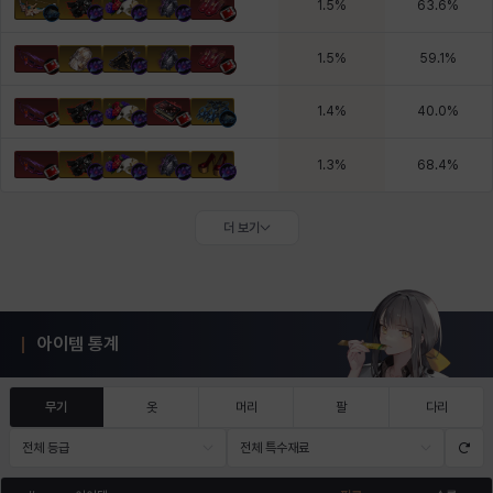
1.5
%
63.6
%
1.5
%
59.1
%
1.4
%
40.0
%
1.3
%
68.4
%
더 보기
아이템 통계
무기
옷
머리
팔
다리
전체 등급
전체 특수재료