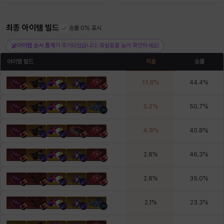
최종 아이템 빌드
헤이즈
헨리
승률 0% 표시
현우
혜진
히스이
아이템 순서 통계
가 추가되었습니다. 화살표를 눌러 확인하세요!
아이템 빌드
픽률
승률
11.8
%
44.4
%
5.2
%
50.7
%
4.9
%
40.8
%
2.8
%
46.3
%
2.8
%
35.0
%
2.1
%
23.3
%