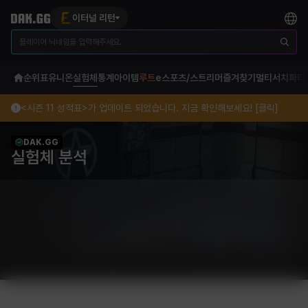
이터널 리턴
순위표
유니온
실험체
통계
아이템
루트
e스포츠/스트리머
즐겨찾기
멀티서치
파티
<시즌 11 성적표>가 업데이트 되었습니다. 지금 확인해보세요! [클릭]
DAK.GG
실험체 분석