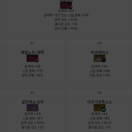
에스텔
에이든
에키온
엘레나
엠마
요한
공격력 +24

공격력 +57 또는 스킬 증폭 +114

공격 속도 +30%

쿨다운 감소 +15

윌리엄
유민
유스티나
유키
이렘
이바
방어 관통 +10%
#
2
#
3
이슈트반
이안
일레븐
자히르
재키
제니
페일노트-새벽
아르테미스
공격력 +29

공격력 +45

스킬 증폭 +112

스킬 증폭 +88

방어 관통 +8%
이동 속도 +2%
츠바메
카밀로
카티야
칼라
캐시
케네스
#
4
#
5
코렐라인
크레이버
클로에
키아라
타지아
테오도르
골든래쇼 보우
아르기로톡소스
공격력 +43

공격력 +45

스킬 증폭 +67

스킬 증폭 +85

공격 속도 +30%

공격 속도 +40%

펜리르
펠릭스
프리야
피오라
피올로
하트
쿨다운 감소 +10
쿨다운 감소 +10