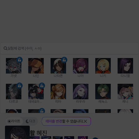
가넷
나딘
나타폰
니아
니키
다니엘
다르코
데비&마를렌
띠아
라우라
레녹스
레니
라이트
다크
테마를 변경
할 수 있습니다.
레온
로지
루크
르노어
리 다이린
리오
활
혜진