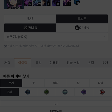
D
Q
W
E
R
T
마르티나
마이
마커스
매그너스
미르카
바냐
일반
코발트
75.5%
24.5%
바바라
버니스
블레어
비앙카
비형
샬럿
최근 7일 (v12.0)
프리 시즌 기간에는 랭크 모드 대신 일반 모드 통계가 제공됩니다.
셀린
쇼우
쇼이치
수아
슈린
시셀라
아이템
개요
특성
인퓨전
전술 스킬
스킬
소개
실비아
아델라
아드리아나
아디나
아르다
아비게일
빠른 아이템 찾기
무기
옷
머리
팔
다리
전체
아야
아이솔
아이작
알렉스
알론소
얀
#
1
페일노트