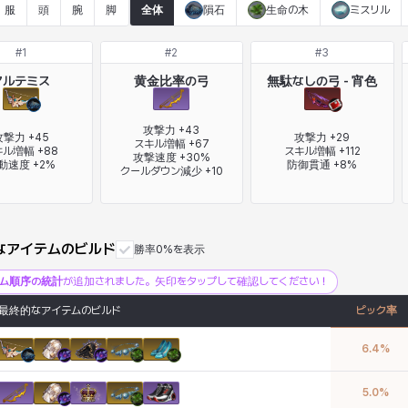
服
頭
腕
脚
全体
隕石
生命の木
ミスリル
#
1
#
2
#
3
アルテミス
黄金比率の弓
無駄なしの弓 - 宵色
攻撃力 +43

撃力 +45

攻撃力 +29

スキル増幅 +67

ル増幅 +88

スキル増幅 +112

攻撃速度 +30%

動速度 +2%
防御貫通 +8%
クールダウン減少 +10
なアイテムのビルド
勝率0%を表示
テム順序の統計
が追加されました。矢印をタップして確認してください！
最終的なアイテムのビルド
ピック率
6.4
%
5.0
%