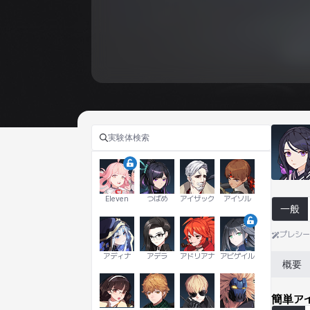
Eleven
つばめ
アイザック
アイソル
一般
プレシ
アディナ
アデラ
アドリアナ
アビゲイル
概要
簡単ア