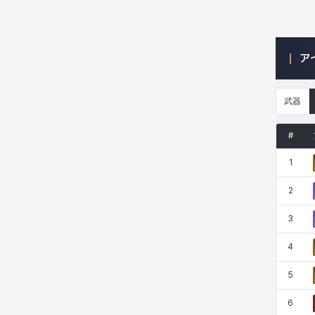
ニッキー
ハート
バニス
バーバラ
ア
ヒスイ
ヒョヌ
ビアンカ
ビヒョン
武器
ピオロ
フィオラ
フェリックス
フェンリル
#
1
ブレア
プリヤ
ヘイズ
ヘジン
2
3
ヘンリー
マイ
マグヌス
マルティナ
4
5
マーカス
ミルカ
ヤン
ユスティナ
6