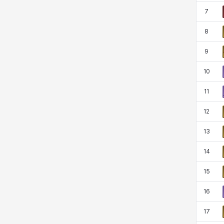
7
8
ユミン
ヨハン
ラウラ
ルク
9
10
レオン
レニ
レノア
レノックス
11
12
ロッジ
ヴァーニャ
彰一
莉央
13
14
雪
15
16
17