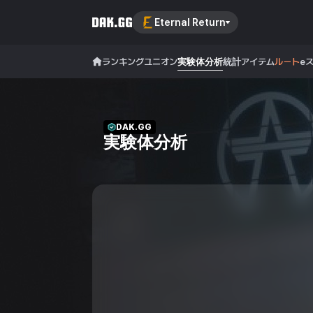
Eternal Return
ランキング
ユニオン
実験体分析
統計
アイテム
ルート
e
DAK.GG
実験体分析