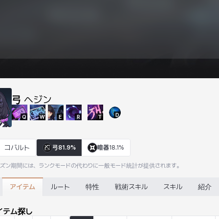
弓
ヘジン
D
Q
W
E
R
T
コバルト
弓
81.9%
暗器
18.1%
ーズン期間には、ランクモードの代わりに一般モード統計が提供されます。
アイテム
ルート
特性
戦術スキル
スキル
紹介
イテム探し