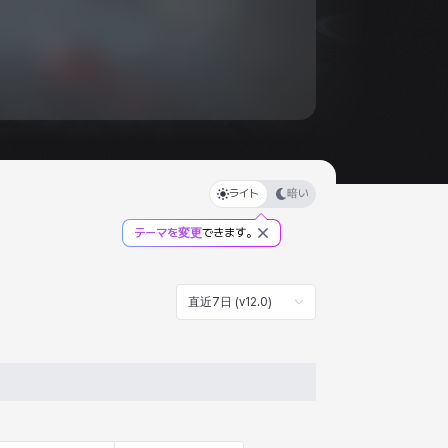
ライト
暗い
テーマを変更
できます。
直近7日 (v12.0)