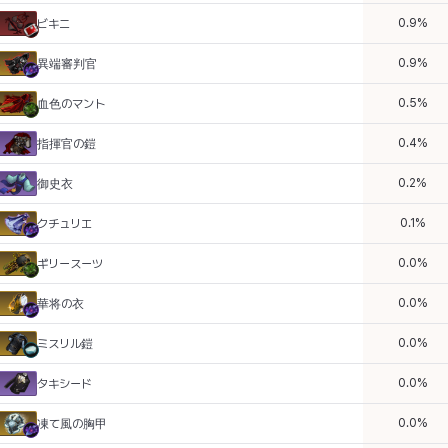
0.9
%
ビキニ
0.9
%
異端審判官
0.5
%
血色のマント
0.4
%
指揮官の鎧
0.2
%
御史衣
0.1
%
クチュリエ
0.0
%
ギリースーツ
0.0
%
華将の衣
0.0
%
ミスリル鎧
0.0
%
タキシード
0.0
%
凍て風の胸甲