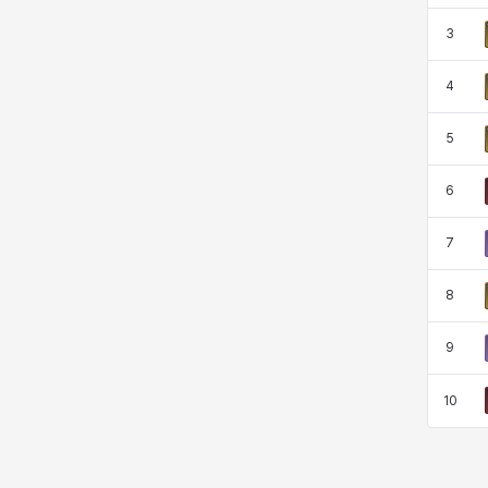
3
ザヒル
シウカイ
シセラ
シャーロット
4
5
シュリン
シルヴィア
ジェニー
ジャッキー
6
スア
セリーヌ
タジア
ダイリン
7
8
ダニエル
ダルコ
ティア
テオドール
9
10
デビー&マーリン
ナタポン
ナディン
ニア