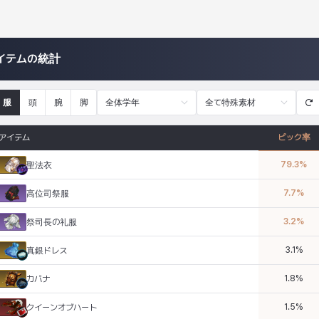
イテムの統計
服
頭
腕
脚
全体学年
全て特殊素材
アイテム
ピック率
79.3
%
聖法衣
7.7
%
高位司祭服
3.2
%
祭司長の礼服
3.1
%
真銀ドレス
1.8
%
カバナ
1.5
%
クイーンオブハート