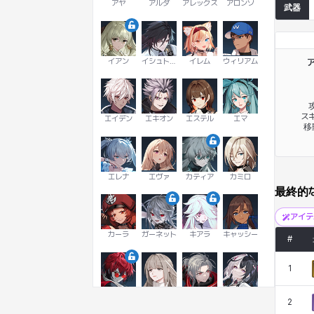
アヤ
アルダ
アレックス
アロンソ
武器
イアン
イシュトヴァーン
イレム
ウィリアム
攻
スキ
エイデン
エキオン
エステル
エマ
移
エレナ
エヴァ
カティア
カミロ
最終的
アイ
カーラ
ガーネット
キアラ
キャッシー
#
1
クレイヴァー
クロエ
ケネス
コラライン
2