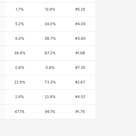
1.7
%
12.9
%
#
5.26
5.2
%
34.0
%
#
4.09
6.0
%
38.7
%
#
3.90
39.9
%
87.2
%
#
1.98
0.8
%
0.8
%
#
7.35
22.9
%
73.3
%
#
2.67
2.9
%
22.9
%
#
4.52
47.1
%
96.1
%
#
1.76