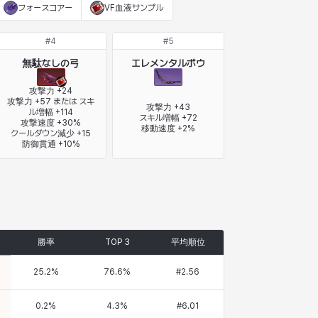
フォースコアー
VF血液サンプル
#
4
#
5
無駄なしの弓
エレメンタルボウ
攻撃力 +24

攻撃力 +57 または スキ
攻撃力 +43

ル増幅 +114

スキル増幅 +72

攻撃速度 +30%

移動速度 +2%
クールダウン減少 +15

防御貫通 +10%
勝率
TOP 3
平均順位
25.2
%
76.6
%
#
2.56
0.2
%
4.3
%
#
6.01