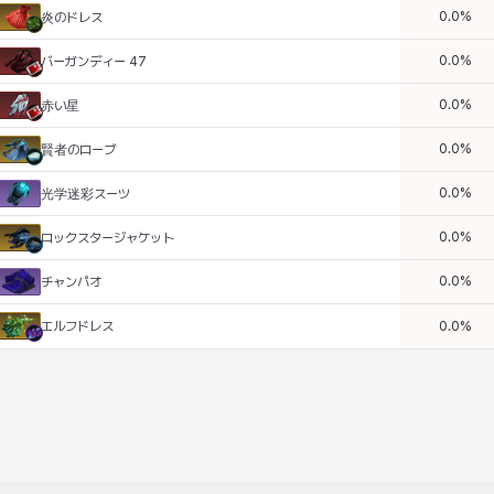
0.0
%
炎のドレス
0.0
%
バーガンディー 47
0.0
%
赤い星
0.0
%
賢者のローブ
0.0
%
光学迷彩スーツ
0.0
%
ロックスタージャケット
0.0
%
チャンパオ
エルフドレス
0.0
%