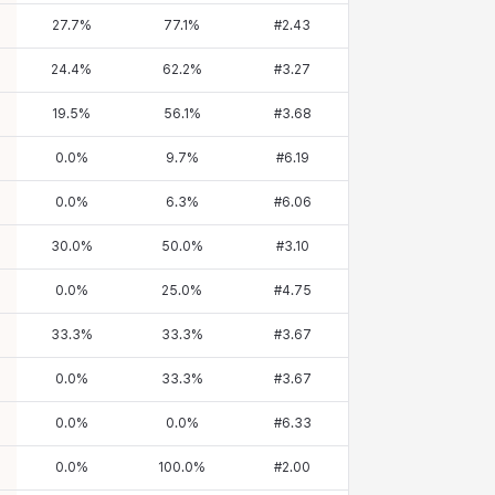
27.7
%
77.1
%
#
2.43
24.4
%
62.2
%
#
3.27
19.5
%
56.1
%
#
3.68
0.0
%
9.7
%
#
6.19
0.0
%
6.3
%
#
6.06
30.0
%
50.0
%
#
3.10
0.0
%
25.0
%
#
4.75
33.3
%
33.3
%
#
3.67
0.0
%
33.3
%
#
3.67
0.0
%
0.0
%
#
6.33
0.0
%
100.0
%
#
2.00