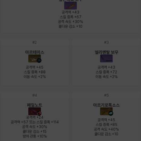
에스텔
에이든
에키온
엘레나
엠마
요한
공격력 +43

스킬 증폭 +67

공격 속도 +30%

쿨다운 감소 +10
윌리엄
유민
유스티나
유키
이렘
이바
#
2
#
3
아르테미스
엘리멘탈 보우
이슈트반
이안
일레븐
자히르
재키
제니
공격력 +45

공격력 +43

스킬 증폭 +88

스킬 증폭 +72

이동 속도 +2%
이동 속도 +2%
츠바메
카밀로
카티야
칼라
캐시
케네스
#
4
#
5
페일노트
아르기로톡소스
코렐라인
크레이버
클로에
키아라
타지아
테오도르
공격력 +24

공격력 +45

공격력 +57 또는 스킬 증폭 +114

스킬 증폭 +85

공격 속도 +30%

공격 속도 +40%

쿨다운 감소 +15

펜리르
펠릭스
프리야
피오라
피올로
하트
쿨다운 감소 +10
방어 관통 +10%