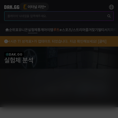
이터널 리턴
순위표
유니온
실험체
통계
아이템
루트
e스포츠/스트리머
즐겨찾기
멀티서치
파티
<시즌 11 성적표>가 업데이트 되었습니다. 지금 확인해보세요! [클릭]
DAK.GG
실험체 분석