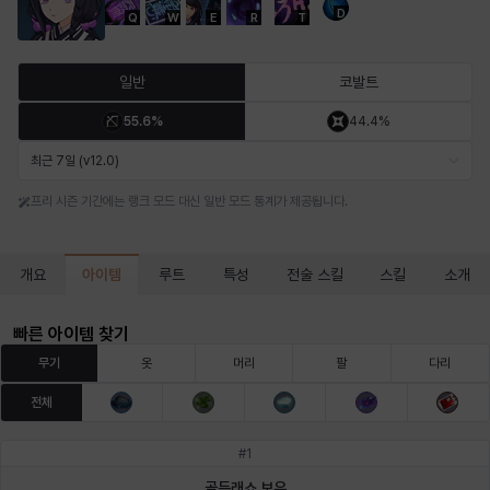
D
Q
W
E
R
T
마르티나
마이
마커스
매그너스
미르카
바냐
일반
코발트
55.6%
44.4%
바바라
버니스
블레어
비앙카
비형
샬럿
최근 7일 (v12.0)
프리 시즌 기간에는 랭크 모드 대신 일반 모드 통계가 제공됩니다.
셀린
쇼우
쇼이치
수아
슈린
시셀라
아이템
개요
루트
특성
전술 스킬
스킬
소개
실비아
아델라
아드리아나
아디나
아르다
아비게일
빠른 아이템 찾기
무기
옷
머리
팔
다리
전체
아야
아이솔
아이작
알렉스
알론소
얀
#
1
골든래쇼 보우