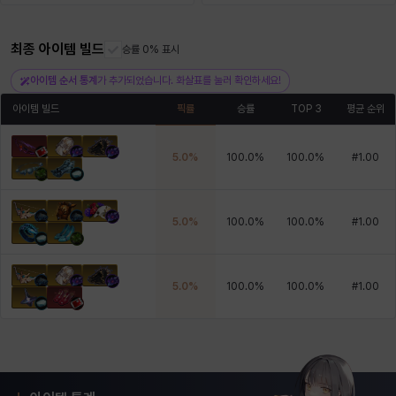
최종 아이템 빌드
헤이즈
헨리
승률 0% 표시
현우
혜진
히스이
아이템 순서 통계
가 추가되었습니다. 화살표를 눌러 확인하세요!
아이템 빌드
픽률
승률
TOP 3
평균 순위
5.0
%
100.0
%
100.0
%
#
1.00
5.0
%
100.0
%
100.0
%
#
1.00
5.0
%
100.0
%
100.0
%
#
1.00