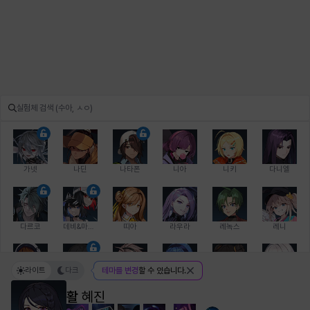
가넷
나딘
나타폰
니아
니키
다니엘
다르코
데비&마를렌
띠아
라우라
레녹스
레니
라이트
다크
테마를 변경
할 수 있습니다.
레온
로지
루크
르노어
리 다이린
리오
활
혜진