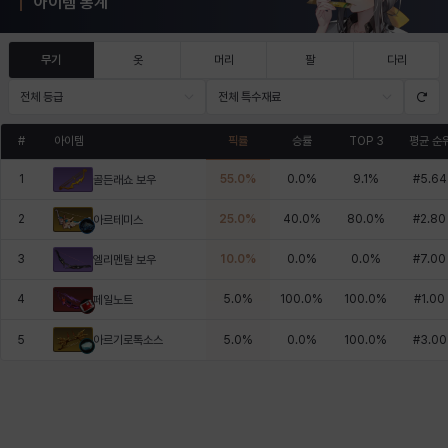
아이템 통계
무기
옷
머리
팔
다리
전체 등급
전체 특수재료
#
아이템
픽률
승률
TOP 3
평균 순
1
55.0
%
0.0
%
9.1
%
#
5.64
골든래쇼 보우
2
25.0
%
40.0
%
80.0
%
#
2.80
아르테미스
3
10.0
%
0.0
%
0.0
%
#
7.00
엘리멘탈 보우
4
5.0
%
100.0
%
100.0
%
#
1.00
페일노트
아르기로톡소스
5
5.0
%
0.0
%
100.0
%
#
3.00