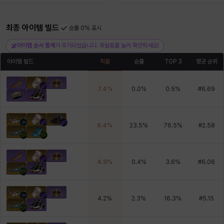
최종 아이템 빌드
헤이즈
헨리
승률 0% 표시
현우
혜진
히스이
아이템 순서 통계
가 추가되었습니다. 화살표를 눌러 확인하세요!
아이템 빌드
픽률
승률
TOP 3
평균 순위
7.4
%
0.0
%
0.5
%
#
6.69
6.4
%
23.5
%
76.5
%
#
2.58
4.9
%
0.4
%
3.6
%
#
6.06
4.2
%
2.3
%
16.3
%
#
5.15