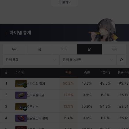
더 보기
아이템 통계
무기
옷
머리
팔
다리
전체 등급
전체 특수재료
#
아이템
픽률
승률
TOP 3
평균 순
1
50.2
%
16.2
%
49.5
%
#
3.73
스카디의 팔찌
2
17.5
%
0.8
%
6.3
%
#
6.19
드라우프니르
3
13.9
%
20.9
%
54.3
%
#
3.51
오르비스
4
6.4
%
0.6
%
8.0
%
#
6.12
틴달로스의 팔찌