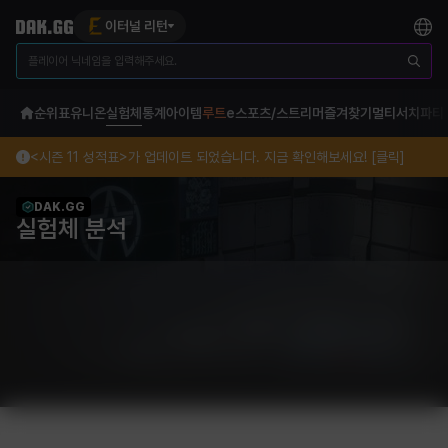
이터널 리턴
순위표
유니온
실험체
통계
아이템
루트
e스포츠/스트리머
즐겨찾기
멀티서치
파티
<시즌 11 성적표>가 업데이트 되었습니다. 지금 확인해보세요! [클릭]
DAK.GG
실험체 분석