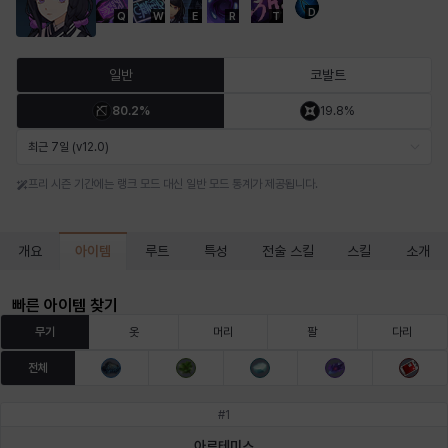
D
Q
W
E
R
T
마르티나
마이
마커스
매그너스
미르카
바냐
일반
코발트
80.2%
19.8%
바바라
버니스
블레어
비앙카
비형
샬럿
최근 7일 (v12.0)
프리 시즌 기간에는 랭크 모드 대신 일반 모드 통계가 제공됩니다.
셀린
쇼우
쇼이치
수아
슈린
시셀라
아이템
개요
루트
특성
전술 스킬
스킬
소개
실비아
아델라
아드리아나
아디나
아르다
아비게일
빠른 아이템 찾기
무기
옷
머리
팔
다리
전체
아야
아이솔
아이작
알렉스
알론소
얀
#
1
아르테미스