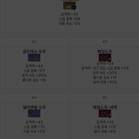
에스텔
에이든
에키온
엘레나
엠마
요한
공격력 +45

스킬 증폭 +88

이동 속도 +2%
윌리엄
유민
유스티나
유키
이렘
이바
#
2
#
3
골든래쇼 보우
페일노트
이슈트반
이안
일레븐
자히르
재키
제니
공격력 +24

공격력 +43

공격력 +57 또는 스킬 증폭 +114

스킬 증폭 +67

공격 속도 +30%

공격 속도 +30%

쿨다운 감소 +15

츠바메
카밀로
카티야
칼라
캐시
케네스
쿨다운 감소 +10
방어 관통 +10%
#
4
#
5
코렐라인
크레이버
클로에
키아라
타지아
테오도르
엘리멘탈 보우
페일노트-새벽
공격력 +43

공격력 +29

스킬 증폭 +72

스킬 증폭 +112

펜리르
펠릭스
프리야
피오라
피올로
하트
이동 속도 +2%
방어 관통 +8%