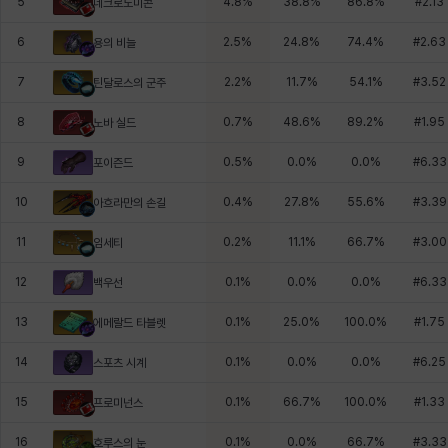
5
4.8
%
38.8
%
86.8
%
#
2.13
네크로노미콘
6
2.5
%
24.8
%
74.4
%
#
2.63
용의 비늘
7
2.2
%
11.7
%
54.1
%
#
3.52
틴달로스의 군주
8
0.7
%
48.6
%
89.2
%
#
1.95
노바 실드
9
0.5
%
0.0
%
0.0
%
#
6.33
포이즌드
10
0.4
%
27.8
%
55.6
%
#
3.39
아흐라만의 손길
11
0.2
%
11.1
%
66.7
%
#
3.00
임세티
12
0.1
%
0.0
%
0.0
%
#
6.33
백우선
13
0.1
%
25.0
%
100.0
%
#
1.75
에메랄드 타블렛
14
0.1
%
0.0
%
0.0
%
#
6.25
스포츠 시계
15
0.1
%
66.7
%
100.0
%
#
1.33
프로미넌스
16
0.1
%
0.0
%
66.7
%
#
3.33
호루스의 눈