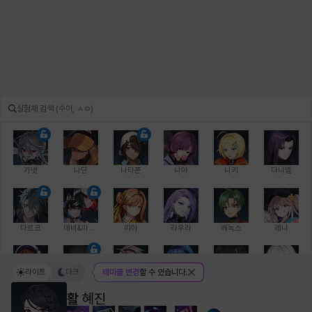
가넷
나딘
나타폰
니아
니키
다니엘
다르코
데비&마를렌
띠아
라우라
레녹스
레니
라이트
다크
테마를 변경
할 수 있습니다.
레온
로지
루크
르노어
리 다이린
리오
활
혜진