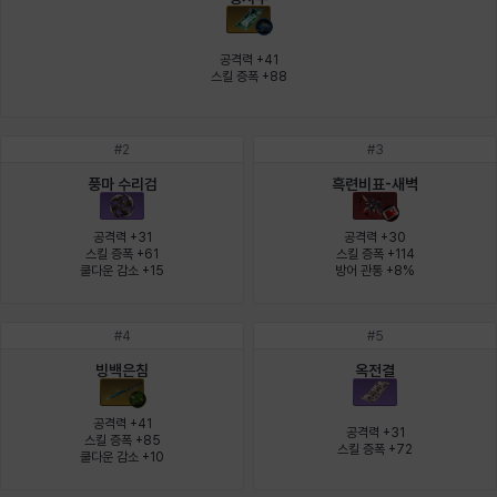
에스텔
에이든
에키온
엘레나
엠마
요한
공격력 +41

스킬 증폭 +88
윌리엄
유민
유스티나
유키
이렘
이바
#
2
#
3
풍마 수리검
흑련비표-새벽
이슈트반
이안
일레븐
자히르
재키
제니
공격력 +31

공격력 +30

스킬 증폭 +61

스킬 증폭 +114

쿨다운 감소 +15
방어 관통 +8%
츠바메
카밀로
카티야
칼라
캐시
케네스
#
4
#
5
빙백은침
옥전결
코렐라인
크레이버
클로에
키아라
타지아
테오도르
공격력 +41

공격력 +31

스킬 증폭 +85

스킬 증폭 +72
쿨다운 감소 +10
펜리르
펠릭스
프리야
피오라
피올로
하트