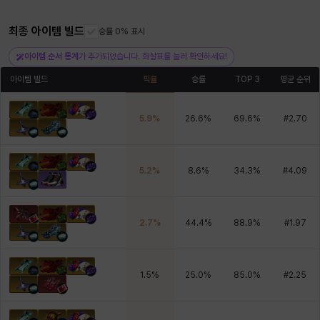
최종 아이템 빌드
승률 0% 표시
헤이즈
헨리
현우
혜진
히스이
아이템 순서 통계
가 추가되었습니다. 화살표를 눌러 확인하세요!
아이템 빌드
픽률
승률
TOP 3
평균 순위
5.9
%
26.6
%
69.6
%
#
2.70
5.2
%
8.6
%
34.3
%
#
4.09
2.7
%
44.4
%
88.9
%
#
1.97
1.5
%
25.0
%
85.0
%
#
2.25