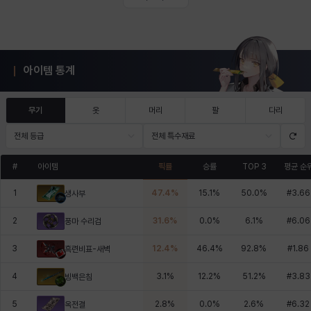
아이템 통계
무기
옷
머리
팔
다리
전체 등급
전체 특수재료
#
아이템
픽률
승률
TOP 3
평균 순
1
47.4
%
15.1
%
50.0
%
#
3.66
생사부
2
31.6
%
0.0
%
6.1
%
#
6.06
풍마 수리검
3
12.4
%
46.4
%
92.8
%
#
1.86
흑련비표-새벽
4
3.1
%
12.2
%
51.2
%
#
3.83
빙백은침
5
2.8
%
0.0
%
2.6
%
#
6.32
옥전결