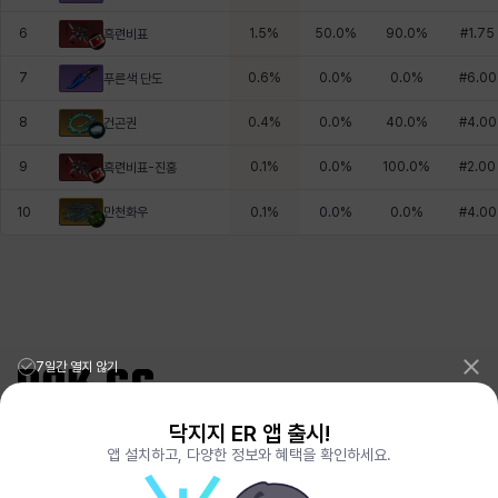
6
1.5
%
50.0
%
90.0
%
#
1.75
흑련비표
7
0.6
%
0.0
%
0.0
%
#
6.00
푸른색 단도
8
0.4
%
0.0
%
40.0
%
#
4.00
건곤권
9
0.1
%
0.0
%
100.0
%
#
2.00
흑련비표-진홍
만천화우
10
0.1
%
0.0
%
0.0
%
#
4.00
7일간 열지 않기
닥지지 ER 앱 출시!
리그오브레전드 전적검색 포로지지
PORO.GG
앱 설치하고, 다양한 정보와 혜택을 확인하세요.
전략적팀전투 TFT 전적검색 롤체지지
LOLCHESS.GG
메이플스토리 종합통계
MAPLE.GG