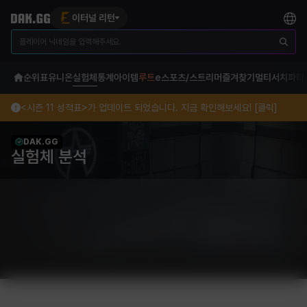
이터널 리턴
순위표
유니온
실험체
통계
아이템
루트
e스포츠/스트리머
즐겨찾기
멀티서치
파티
<시즌 11 성적표>가 업데이트 되었습니다. 지금 확인해보세요! [클릭]
DAK.GG
실험체 분석