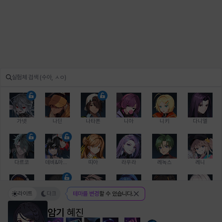
가넷
나딘
나타폰
니아
니키
다니엘
다르코
데비&마를렌
띠아
라우라
레녹스
레니
라이트
다크
테마를 변경
할 수 있습니다.
레온
로지
루크
르노어
리 다이린
리오
암기
혜진