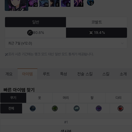
D
Q
W
E
R
T
마르티나
마이
마커스
매그너스
미르카
바냐
일반
코발트
80.6%
19.4%
바바라
버니스
블레어
비앙카
비형
샬럿
최근 7일 (v12.0)
프리 시즌 기간에는 랭크 모드 대신 일반 모드 통계가 제공됩니다.
셀린
쇼우
쇼이치
수아
슈린
시셀라
아이템
개요
루트
특성
전술 스킬
스킬
소개
실비아
아델라
아드리아나
아디나
아르다
아비게일
빠른 아이템 찾기
무기
옷
머리
팔
다리
전체
아야
아이솔
아이작
알렉스
알론소
얀
#
1
생사부