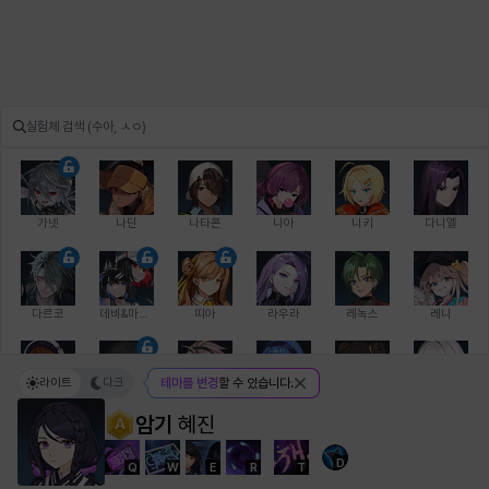
가넷
나딘
나타폰
니아
니키
다니엘
다르코
데비&마를렌
띠아
라우라
레녹스
레니
라이트
다크
테마를 변경
할 수 있습니다.
레온
로지
루크
르노어
리 다이린
리오
암기
혜진
D
Q
W
E
R
T