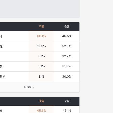
픽률
승률
68.1
%
46.5
%
나
19.5
%
52.5
%
베일
6.1
%
32.7
%
1.2
%
81.8
%
왕관
 헬멧
1.1
%
30.0
%
더 보기
픽률
승률
45.6
%
43.1
%
스텝