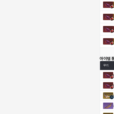
엠마
요한
윌리엄
유민
유스티나
유키
이렘
이바
이슈트반
이안
일레븐
자히르
아이템 
무기
재키
제니
츠바메
카밀로
카티야
칼라
캐시
케네스