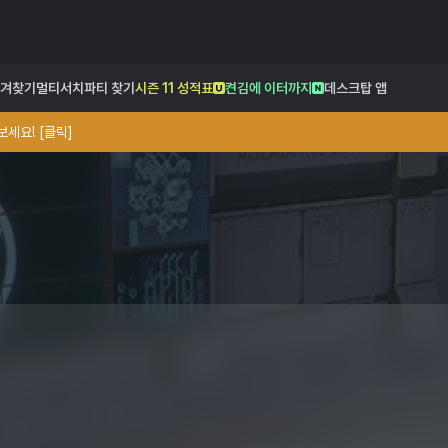
겨찾기
멀티서치
파티 찾기
시즌 11 성적표
켠김에 이터까지
데스크탑 앱
세요! [클릭]