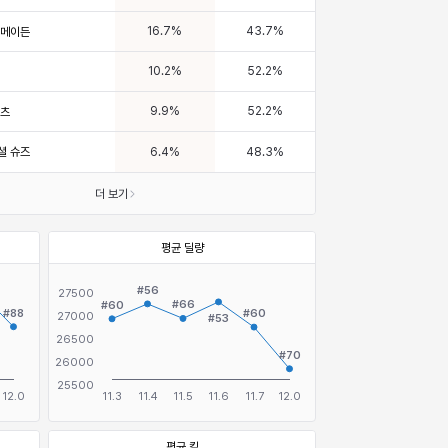
16.7
%
43.7
%
 메이든
10.2
%
52.2
%
9.9
%
52.2
%
부츠
셜 슈즈
6.4
%
48.3
%
더 보기
평균 딜량
평균 킬