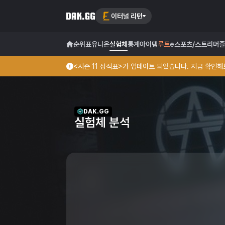
이터널 리턴
순위표
유니온
실험체
통계
아이템
루트
e스포츠/스트리머
즐
<시즌 11 성적표>가 업데이트 되었습니다. 지금 확인해보
DAK.GG
실험체 분석