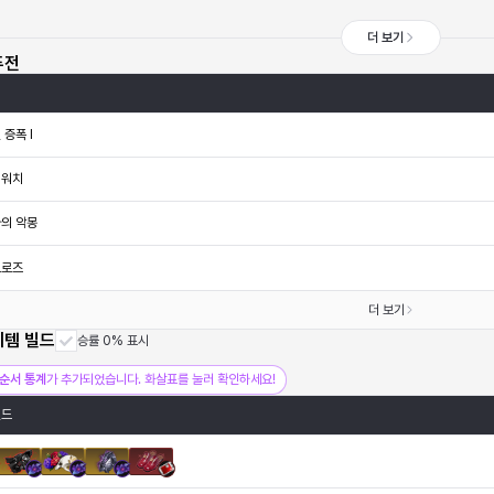
더 보기
퓨전
 증폭 I
버워치
의 악몽
트로즈
더 보기
이템 빌드
승률 0% 표시
순서 통계
가 추가되었습니다. 화살표를 눌러 확인하세요!
빌드