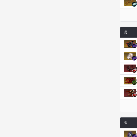
코렐라인
크레이버
클로에
키아라
타지아
테오도르
펜리르
펠릭스
옷
프리야
피오라
피올로
하트
헤이즈
헨리
현우
혜진
히스이
팔