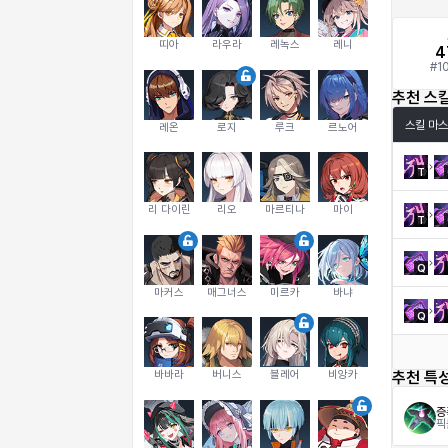
띠아
라우라
레녹스
레니
4
#
1
추천 스
스킬 마스
레온
로지
루크
르노어
T
리 다이린
리오
마르티나
마이
T
Q
마커스
매그너스
미르카
바냐
Q
바바라
버니스
블레어
비앙카
추천 특
증
픽