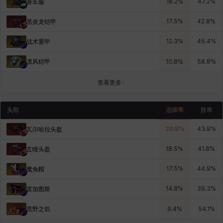
18.2
%
47.2
%
赛车服
17.5
%
42.8
%
黑炎龙铠甲
12.3
%
45.4
%
战术重甲
凛风铠甲
10.8
%
58.8
%
查看更多
头部
选择率
胜率
20.8
%
43.9
%
瓦尔哈拉头盔
18.5
%
41.8
%
玄瞳头盔
17.5
%
44.9
%
魔兔帽
14.8
%
39.3
%
雷加图斯
荒野之饥
9.4
%
54.1
%