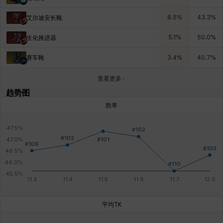
8.5
%
43.3
%
艾尔迪安长靴
5.1
%
50.0
%
生化推进器
赛车靴
3.4
%
40.7
%
查看更多
趋势图
胜率
平均TK