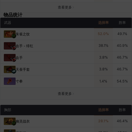
查看更多
物品统计
武器
选择率
胜率
52.0
%
49.1
%
朱雀之纹
38.1
%
40.9
%
血手 - 绯红
3.8
%
46.7
%
血手
3.8
%
46.7
%
天蚕手套
寸拳
1.4
%
54.5
%
查看更多
胸部
选择率
胜率
28.1
%
46.4
%
幽灵战衣