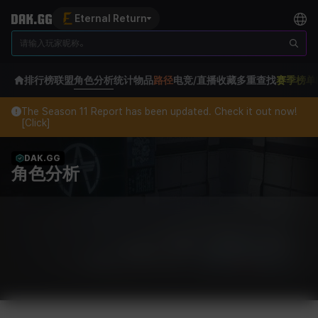
Eternal Return
排行榜
联盟
角色分析
统计
物品
路径
电竞/直播
收藏
多重查找
赛季榜单
The Season 11 Report has been updated. Check it out now!
[Click]
DAK.GG
角色分析