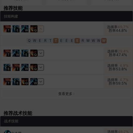
推荐技能
燕翼
爱琳
玄佑
玛蒂娜
珍妮
皮奥洛
技能构建
选择率
49.7
%
T
E
W
Q
胜率
44.8
%
盖瑞特
秀雅
米尔卡
约翰
纳塔朋
翡翠
Q
W
E
R
T
T
E
E
E
E
R
W
W
W
W
选择率
29.4
%
T
W
E
Q
胜率
47.4
%
肯尼思
艾丝蒂尔
艾比盖尔
艾玛
艾登
芬里尔
选择率
4.9
%
E
T
W
Q
胜率
53.8
%
选择率
4.7
%
芭芭拉
莉央
莉诺尔
菲欧娜
蒂娅
西奥多
T
E
Q
W
胜率
59.5
%
查看更多
西尔维娅
费利克斯
达尔科
里昂
阿尔达
阿德拉
推荐战术技能
战术技能
阿德瑞娜
阿迪娜
阿隆索
阿雅
雪
雪琳
选择率
48.2
%