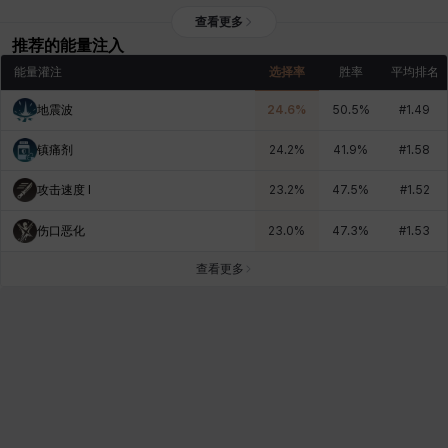
查看更多
推荐的能量注入
能量灌注
选择率
胜率
平均排名
地震波
24.6
%
50.5
%
#
1.49
镇痛剂
24.2
%
41.9
%
#
1.58
攻击速度 I
23.2
%
47.5
%
#
1.52
伤口恶化
23.0
%
47.3
%
#
1.53
查看更多