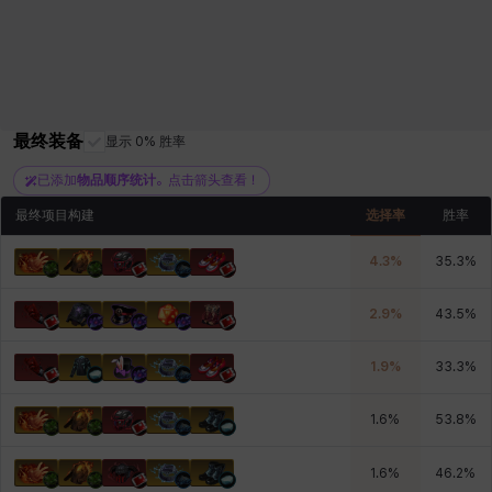
最终装备
显示 0% 胜率
已添加
物品顺序统计
。点击箭头查看！
最终项目构建
选择率
胜率
4.3
%
35.3
%
2.9
%
43.5
%
1.9
%
33.3
%
1.6
%
53.8
%
1.6
%
46.2
%