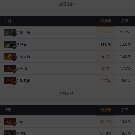
查看更多
手臂
选择率
胜率
53.5
%
45.2
%
召唤手表
14.6
%
53.0
%
秘银盾
8.1
%
43.8
%
命运之骰
5.1
%
47.5
%
法夫纳
血杀龙爪
4.2
%
48.5
%
查看更多
腿部
选择率
胜率
38.4
%
43.9
%
红鞋
34.3
%
48.3
%
秘银靴