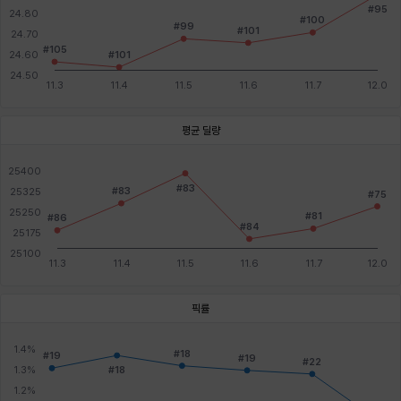
평균 딜량
픽률