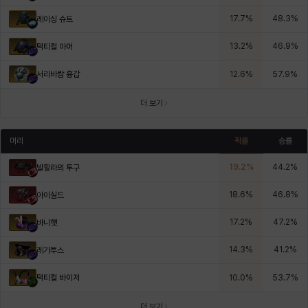
17.7
%
48.3
%
레이싱 슈트
13.2
%
46.9
%
택티컬 아머
서리바람 흉갑
12.6
%
57.9
%
더 보기
머리
픽률
승률
19.2
%
44.2
%
발할라의 투구
18.6
%
46.8
%
아이실드
17.2
%
47.2
%
바니햇
14.3
%
41.2
%
레가투스
택티컬 바이저
10.0
%
53.7
%
더 보기