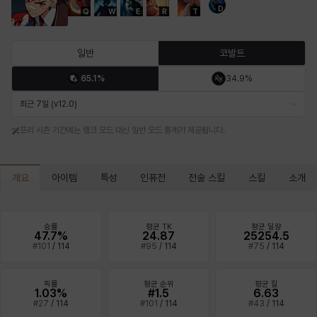
D
Q
W
E
R
T
마르티나
마이
마커스
매그너스
미르카
바냐
일반
코발트
65.1%
34.9%
바바라
버니스
블레어
비앙카
비형
샬럿
최근 7일 (v12.0)
프리 시즌 기간에는 랭크 모드 대신 일반 모드 통계가 제공됩니다.
셀린
쇼우
쇼이치
수아
슈린
시셀라
개요
아이템
특성
인퓨전
전술 스킬
스킬
소개
실비아
아델라
아드리아나
아디나
아르다
아비게일
승률
평균 TK
평균 딜량
47.7%
24.87
25254.5
#
101
/
114
#
95
/
114
#
75
/
114
아야
아이솔
아이작
알렉스
알론소
얀
픽률
평균 순위
평균 킬
1.03%
#1.5
6.63
#
27
/
114
#
101
/
114
#
43
/
114