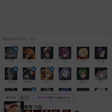
가넷
나딘
나타폰
니아
니키
다니엘
다르코
데비&마를렌
띠아
라우라
레녹스
레니
라이트
다크
테마를 변경
할 수 있습니다.
레온
로지
루크
르노어
리 다이린
리오
투척
이렘