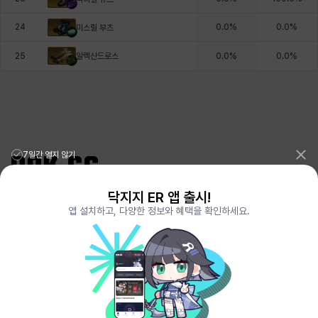
24
0.0
%
0.0
%
미스릴 부츠
알렉산드로스
25
0.0
%
0.0
%
7일간 열지 않기
닥지지 ER 앱 출시!
리그오브레전드 전적검색 포로지지
PORO.GG
앱 설치하고, 다양한 정보와 혜택을 확인하세요.
전략적팀전투 TFT 전적검색 롤체지지
LOLCHESS.GG
메이플스토리 종합통계
MAPLE.GG
발로란트 전적검색
VALORANT.DAK.GG
배틀그라운드 전적검색
PUBG.DAK.GG
이터널 리턴 전적검색
ER.DAK.GG
원신 전적검색
GENSHIN.DAK.GG
데드락
DEADLOCK.DAK.GG