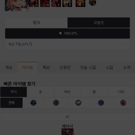
D
Q
W
E
R
T
마르티나
마이
마커스
매그너스
미르카
바냐
랭크
코발트
100.0%
바바라
버니스
블레어
비앙카
비형
샬럿
최근 7일 (v11.7)
셀린
쇼우
쇼이치
수아
슈린
시셀라
아이템
개요
특성
인퓨전
전술 스킬
스킬
소개
빠른 아이템 찾기
실비아
아델라
아드리아나
아디나
아르다
아비게일
무기
옷
머리
팔
다리
전체
아야
아이솔
아이작
알렉스
알론소
얀
#
1
체이서