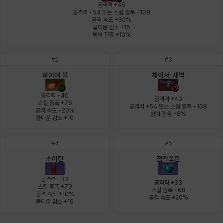
에스텔
에이든
에키온
엘레나
엠마
요한
공격력 +45

공격력 +54 또는 스킬 증폭 +108

공격 속도 +30%

쿨다운 감소 +15

방어 관통 +10%
윌리엄
유민
유스티나
유키
이렘
이바
#
2
#
3
파이어 볼
체이서-새벽
이슈트반
이안
일레븐
자히르
재키
제니
공격력 +40

공격력 +40

스킬 증폭 +76

공격력 +54 또는 스킬 증폭 +108

공격 속도 +20%

방어 관통 +8%
쿨다운 감소 +10
츠바메
카밀로
카티야
칼라
캐시
케네스
#
4
#
5
소이탄
점착폭탄
코렐라인
크레이버
클로에
키아라
타지아
테오도르
공격력 +33

공격력 +33

스킬 증폭 +70

스킬 증폭 +68

공격 속도 +10%

공격 속도 +20%
쿨다운 감소 +10
펜리르
펠릭스
프리야
피오라
피올로
하트