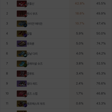
1
42.8
%
45.5
%
분홍신
2
18.6
%
49.9
%
픽시 부츠
3
10.7
%
47.4
%
아이언 메이든
4
5.9
%
50.0
%
킬힐
5
5.0
%
74.7
%
풍화륜
6
4.0
%
64.2
%
칼날 다리
7
3.8
%
52.5
%
글레이셜 슈즈
8
3.4
%
45.3
%
탭루트
9
2.4
%
76.6
%
델타 레드
10
1.7
%
46.8
%
로즈 스텝
11
0.6
%
43.3
%
헤르메스의 부츠