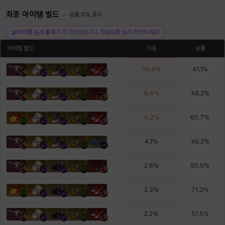
최종 아이템 빌드
승률 0% 표시
헤이즈
헨리
현우
혜진
히스이
아이템 순서 통계
가 추가되었습니다. 화살표를 눌러 확인하세요!
아이템 빌드
픽률
승률
16.4
%
41.1
%
6.4
%
48.2
%
4.2
%
60.7
%
4.1
%
49.2
%
2.6
%
50.0
%
2.3
%
71.3
%
2.2
%
51.5
%