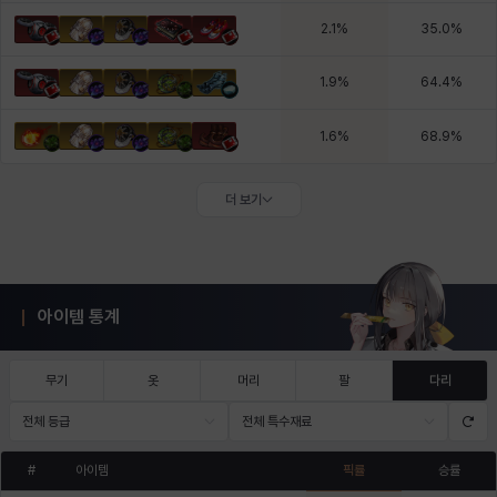
2.1
%
35.0
%
1.9
%
64.4
%
1.6
%
68.9
%
더 보기
아이템 통계
무기
옷
머리
팔
다리
전체 등급
전체 특수재료
#
아이템
픽률
승률