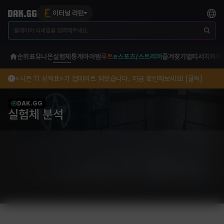
이터널 리턴
순위표
유니온
실험체
통계
아이템
루트
e스포츠/스트리머
즐겨찾기
멀티서치
파티
<시즌 11 성적표>가 업데이트 되었습니다. 지금 확인해보세요! [클릭]
DAK.GG
실험체 분석