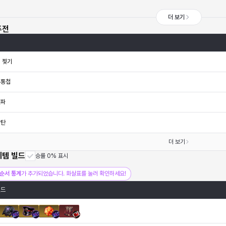
더 보기
퓨전
 찢기
후통첩
진파
갑탄
더 보기
이템 빌드
승률 0% 표시
순서 통계
가 추가되었습니다. 화살표를 눌러 확인하세요!
빌드