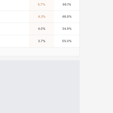
5.7
%
66.1
%
4.3
%
48.9
%
4.0
%
34.9
%
3.7
%
55.0
%