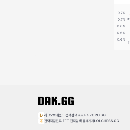
리그오브레전드 전적검색 포로지지
PORO.GG
전략적팀전투 TFT 전적검색 롤체지지
LOLCHESS.GG