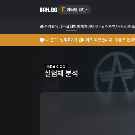
이터널 리턴
순위표
유니온
실험체
통계
아이템
루트
e스포츠/스트리머
즐
<시즌 11 성적표>가 업데이트 되었습니다. 지금 확인해보
DAK.GG
실험체 분석