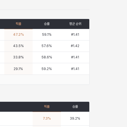
픽률
승률
평균 순위
47.2
%
59.1
%
#
1.41
43.5
%
57.6
%
#
1.42
33.8
%
58.6
%
#
1.41
29.1
%
59.2
%
#
1.41
픽률
승률
7.3
%
39.2
%