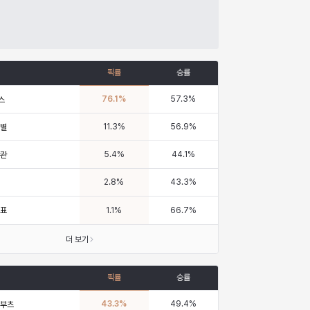
픽률
승률
76.1
%
57.3
%
스
11.3
%
56.9
%
 별
5.4
%
44.1
%
왕관
2.8
%
43.3
%
증표
1.1
%
66.7
%
더 보기
픽률
승률
43.3
%
49.4
%
 부츠