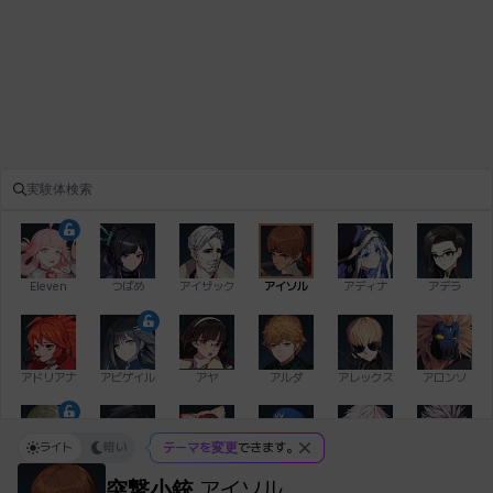
Eleven
つばめ
アイザック
アイソル
アディナ
アデラ
アドリアナ
アビゲイル
アヤ
アルダ
アレックス
アロンソ
ライト
暗い
テーマを変更
できます。
イアン
イシュトヴァーン
イレム
ウィリアム
エイデン
エキオン
突撃小銃
アイソル