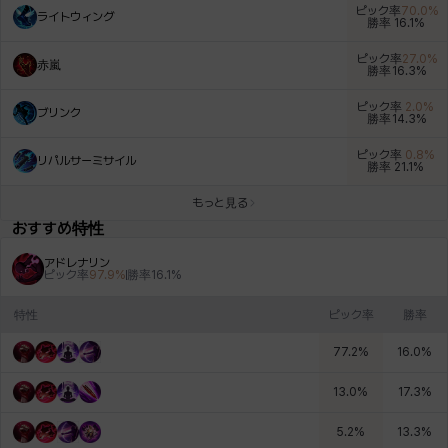
ピック率
70.0
%
ライトウィング
勝率
16.1
%
ピック率
27.0
%
赤嵐
勝率
16.3
%
ロッジ
ヴァーニャ
彰一
莉央
雪
ピック率
2.0
%
ブリンク
勝率
14.3
%
ピック率
0.8
%
リパルサーミサイル
勝率
21.1
%
もっと見る
おすすめ特性
アドレナリン
ピック率
97.9
%
勝率
16.1
%
特性
ピック率
勝率
77.2
%
16.0
%
13.0
%
17.3
%
5.2
%
13.3
%