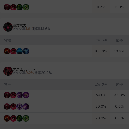
0.7
%
11.8
%
絶対武力
ピック率
1.8
%
勝率
13.6
%
特性
ピック率
勝率
100.0
%
13.6
%
アクセルレート
ピック率
0.2
%
勝率
20.0
%
特性
ピック率
勝率
60.0
%
33.3
%
20.0
%
0.0
%
20.0
%
0.0
%