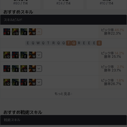
#
80
/
114
#
24
/
114
#
10
/
114
デビー&マーリン
ナタポン
ナディン
ニア
ニッキー
ハート
おすすめスキル
スキルビルド
ピック率
46.1
%
バニス
バーバラ
ヒスイ
ヒョヌ
ビアンカ
ビヒョン
T
Q
E
W
勝率
22.3
%
E
Q
W
Q
T
R
Q
Q
T
Q
R
E
E
E
E
ピック率
14.2
%
ピオロ
フィオラ
フェリックス
フェンリル
ブレア
プリヤ
Q
T
E
W
勝率
25.1
%
ピック率
2.1
%
T
E
Q
W
勝率
23.1
%
ヘイズ
ヘジン
ヘンリー
マイ
マグヌス
マルティナ
ピック率
1.8
%
Q
E
T
W
勝率
26.7
%
もっと見る
マーカス
ミルカ
ヤン
ユスティナ
ユミン
ヨハン
おすすめ戦術スキル
戦術スキル
ラウラ
ルク
レオン
レニ
レノア
レノックス