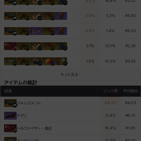
5.2
%
16.8
%
#
3.02
3.6
%
3.3
%
#
4.50
3.0
%
1.4
%
#
5.55
2.1
%
32.1
%
#
2.28
1.5
%
10.5
%
#
3.29
もっと見る
アイテムの統計
武器
ピック率
平均順位
44.3
%
#
4.03
ジャッジメント
21.4
%
#
6.41
アグニ
16.4
%
#
1.85
ヘルファイヤー - 真紅
14.3
%
#
4.00
エンデバーAX