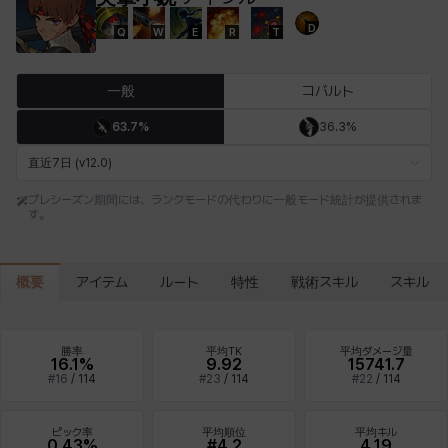
D
Q
W
E
R
T
エステル
エマ
エレナ
エヴァ
カティア
カミロ
一般
コバルト
63.7%
36.3%
カーラ
ガーネット
キアラ
キャッシー
クレイヴァー
クロエ
直近7日 (v12.0)
プレシーズン期間には、ランクモードの代わりに一般モード統計が提供されま
す。
ケネス
コラライン
ザヒル
シウカイ
シセラ
シャーロット
概要
アイテム
ルート
特性
戦術スキル
スキル
シュリン
シルヴィア
ジェニー
ジャッキー
スア
セリーヌ
勝率
平均TK
平均ダメージ量
16.1%
9.92
15741.7
#
16
/
114
#
23
/
114
#
22
/
114
タジア
ダイリン
ダニエル
ダルコ
ティア
テオドール
ピック率
平均順位
平均キル
0.43%
#4.2
4.19