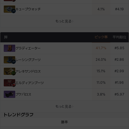
キューブウォッチ
4.1
%
#
4.19
もっと見る
脚
ピック率
平均順位
41.7
%
#
5.85
グラディエーター
24.0
%
#
2.86
レーシングブーツ
15.1
%
#
2.99
アレキサンドロス
11.0
%
#
1.96
エルディアンブーツ
ブケパロス
3.8
%
#
5.97
もっと見る
トレンドグラフ
勝率