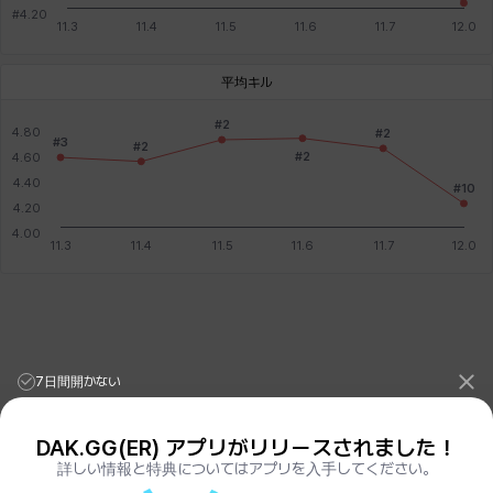
平均キル
7日間開かない
DAK.GG(ER) アプリがリリースされました！
詳しい情報と特典についてはアプリを入手してください。
League of Legends Stats
PORO.GG