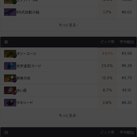
95式自動小銃
1.7
%
#
6.02
もっと見る
服
ピック率
平均順位
46.1
%
#
3.56
ギリースーツ
23.0
%
#
6.36
光学迷彩スーツ
13.3
%
#
3.70
華将の衣
8.7
%
#
2.10
赤い星
タキシード
2.8
%
#
6.32
もっと見る
頭
ピック率
平均順位