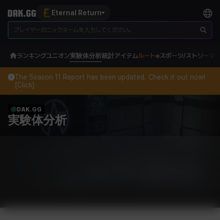
Eternal Return
ランキング
ユニオン
実験体分析
統計
アイテム
ルート
eスポーツ/ストリーマ
The Season 11 Report has been updated. Check it out now!
[Click]
DAK.GG
実験体分析