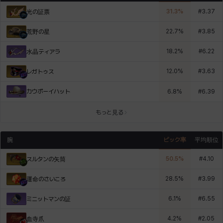
31.3
%
#
3.37
光の証票
22.7
%
#
3.85
荒野の星
18.2
%
#
6.22
水晶ティアラ
12.0
%
#
3.63
レガトゥス
カウボーイハット
6.8
%
#
6.39
もっと見る
腕
ピック率
平均順位
50.5
%
#
4.10
スルタンの矢筒
28.5
%
#
3.99
運命のさいころ
6.1
%
#
6.55
ミニットマンの証
4.2
%
#
2.05
血寺爪