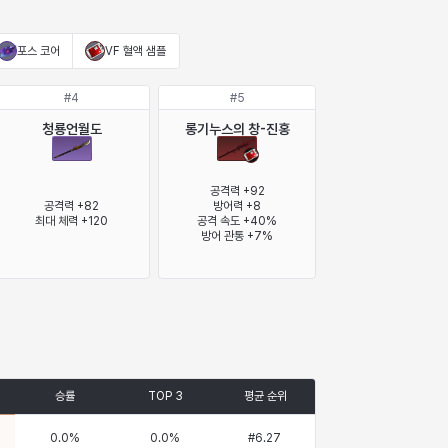
포스 코어
VF 혈액 샘플
#
4
#
5
청룡언월도
롱기누스의 창-진홍
공격력 +92

공격력 +82

방어력 +8

최대 체력 +120
공격 속도 +40%

방어 관통 +7%
승률
TOP 3
평균 순위
0.0
%
0.0
%
#
6.27