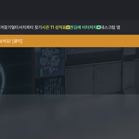
겨찾기
멀티서치
파티 찾기
시즌 11 성적표
켠김에 이터까지
데스크탑 앱
세요! [클릭]