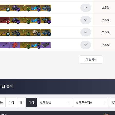
2.5
%
2.5
%
2.5
%
2.5
%
더 보기
이템 통계
옷
머리
팔
다리
전체 등급
전체 특수재료