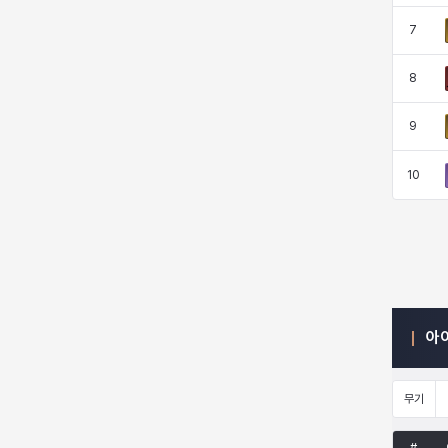
7
엠마
요한
윌리엄
유민
8
9
유스티나
유키
이렘
이바
10
이슈트반
이안
일레븐
자히르
재키
제니
츠바메
카밀로
아
카티야
칼라
캐시
케네스
무기