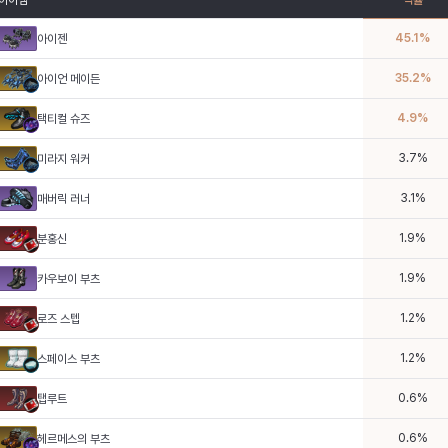
아이템
픽률
45.1
%
아이젠
35.2
%
아이언 메이든
4.9
%
택티컬 슈즈
3.7
%
미라지 워커
3.1
%
매버릭 러너
1.9
%
분홍신
1.9
%
카우보이 부츠
1.2
%
로즈 스텝
1.2
%
스페이스 부츠
0.6
%
탭루트
0.6
%
헤르메스의 부츠