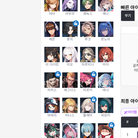
빠른 아
띠아
라우라
레녹스
레니
무기
레온
로지
루크
르노어
리 다이린
리오
마르티나
마이
공격
이
마커스
매그너스
미르카
바냐
최종 아
아이템 
바바라
버니스
블레어
비앙카
#
1