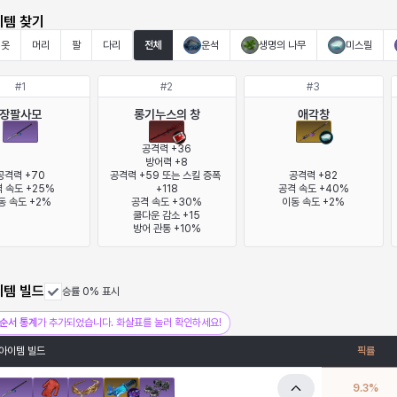
이템 찾기
옷
머리
팔
다리
전체
운석
생명의 나무
미스릴
#
1
#
2
#
3
장팔사모
롱기누스의 창
애각창
공격력 +36

방어력 +8

공격력 +70

공격력 +59 또는 스킬 증폭 
공격력 +82

 속도 +25%

+118

공격 속도 +40%

동 속도 +2%
공격 속도 +30%

이동 속도 +2%
쿨다운 감소 +15

방어 관통 +10%
이템 빌드
승률 0% 표시
순서 통계
가 추가되었습니다. 화살표를 눌러 확인하세요!
아이템 빌드
픽률
9.3
%