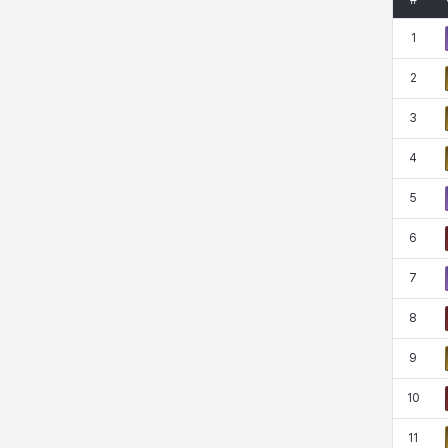
#
코렐라인
크레이버
클로에
키아라
1
2
타지아
테오도르
펜리르
펠릭스
3
4
프리야
피오라
피올로
하트
5
6
헤이즈
헨리
현우
혜진
7
8
히스이
9
10
11