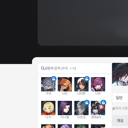
가넷
나딘
나타폰
니아
일반
프리 시즌
니키
다니엘
다르코
데비&마를렌
개요