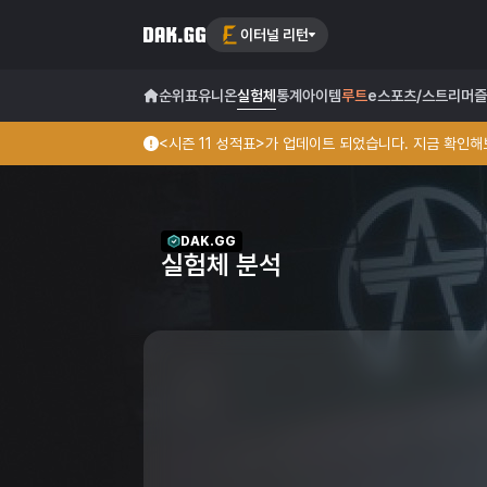
이터널 리턴
순위표
유니온
실험체
통계
아이템
루트
e스포츠/스트리머
즐
<시즌 11 성적표>가 업데이트 되었습니다. 지금 확인해보
DAK.GG
실험체 분석