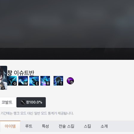
창
이슈트반
D
Q
W
E
R
T
코발트
창
100.0%
 기간에는 랭크 모드 대신 일반 모드 통계가 제공됩니다.
아이템
루트
특성
전술 스킬
스킬
소개