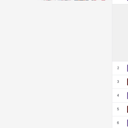
비형
샬럿
셀린
쇼우
쇼이치
수아
슈린
시셀라
실비아
아델라
아드리아나
아디나
2
아르다
아비게일
아야
아이솔
3
4
아이작
알렉스
알론소
얀
5
에스텔
에이든
에키온
엘레나
6