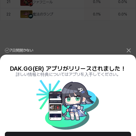
21
0.1
%
0.0
%
ファフニール
魔法のランプ
22
0.1
%
0.0
%
7日間開かない
DAK.GG(ER) アプリがリリースされました！
詳しい情報と特典についてはアプリを入手してください。
League of Legends Stats
PORO.GG
Teamfight Tactics Stats
LOLCHESS.GG
Valorant Stats
VALORANT.DAK.GG
PUBG Stats
PUBG.DAK.GG
Eternal Return Stats
ER.DAK.GG
Genshin Impact Stats
GENSHIN.DAK.GG
Deadlock
DEADLOCK.DAK.GG
Terms of Service
Privacy Notice