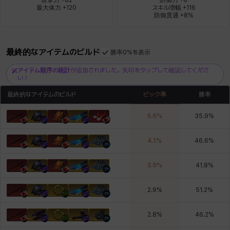
最大体力 +120
スキル増幅 +116

防御貫通 +8%
ロッジ
ヴァーニャ
彰一
莉央
雪
最終的なアイテムのビルド
勝率0%を表示
アイテム順序の統計
が追加されました。矢印をタップして確認してくださ
い！
最終的なアイテムのビルド
ピック率
勝率
5.6
%
35.9
%
4.1
%
46.6
%
3.9
%
41.8
%
2.9
%
51.2
%
2.8
%
46.2
%