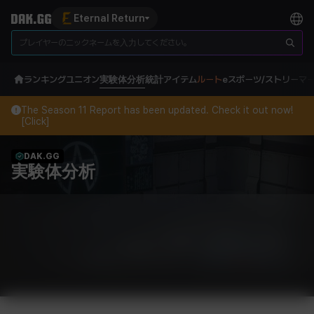
Eternal Return
ランキング
ユニオン
実験体分析
統計
アイテム
ルート
eスポーツ/ストリーマ
The Season 11 Report has been updated. Check it out now!
[Click]
DAK.GG
実験体分析