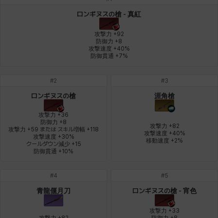
デビー&マーリン
ナタポン
ナディン
ニア
ニッキー
ハート
ロンギヌスの槍 - 真紅
攻撃力 +92

防御力 +8

攻撃速度 +40%

バニス
バーバラ
ヒスイ
ヒョヌ
ビアンカ
ビヒョン
防御貫通 +7%
#
2
#
3
ピオロ
フィオラ
フェリックス
フェンリル
ブレア
プリヤ
ロンギヌスの槍
涯角槍
攻撃力 +36

防御力 +8

攻撃力 +82

攻撃力 +59 または スキル増幅 +118

ヘイズ
ヘジン
ヘンリー
マイ
マグヌス
マルティナ
攻撃速度 +40%

攻撃速度 +30%

移動速度 +2%
クールダウン減少 +15

防御貫通 +10%
マーカス
ミルカ
ヤン
ユスティナ
ユミン
ヨハン
#
4
#
5
青龍偃月刀
ロンギヌスの槍 - 宵色
攻撃力 +33

ラウラ
ルク
レオン
レニ
レノア
レノックス
攻撃力 +82

防御力 +8
