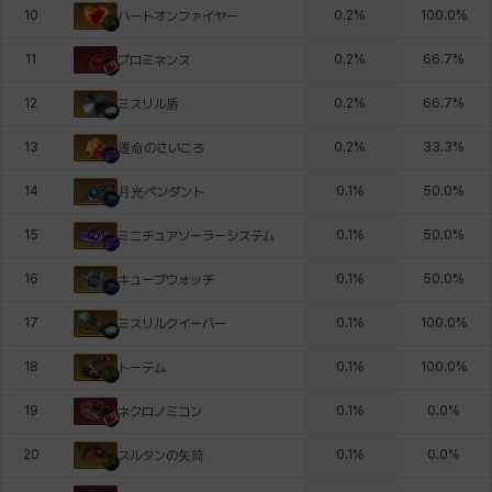
10
0.2
%
100.0
%
ハートオンファイヤー
11
0.2
%
66.7
%
プロミネンス
12
0.2
%
66.7
%
ミスリル盾
13
0.2
%
33.3
%
運命のさいころ
14
0.1
%
50.0
%
月光ペンダント
15
0.1
%
50.0
%
ミニチュアソーラーシステム
16
0.1
%
50.0
%
キューブウォッチ
17
0.1
%
100.0
%
ミスリルクイーバー
18
0.1
%
100.0
%
トーテム
19
0.1
%
0.0
%
ネクロノミコン
20
0.1
%
0.0
%
スルタンの矢筒