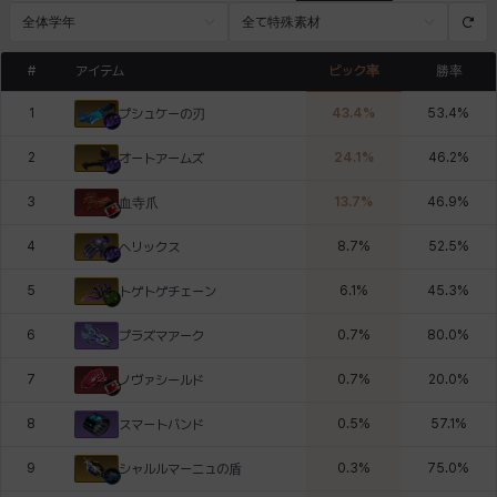
全体学年
全て特殊素材
#
アイテム
ピック率
勝率
1
43.4
%
53.4
%
プシュケーの刃
2
24.1
%
46.2
%
オートアームズ
3
13.7
%
46.9
%
血寺爪
4
8.7
%
52.5
%
ヘリックス
5
6.1
%
45.3
%
トゲトゲチェーン
6
0.7
%
80.0
%
プラズマアーク
7
0.7
%
20.0
%
ノヴァシールド
8
0.5
%
57.1
%
スマートバンド
9
0.3
%
75.0
%
シャルルマーニュの盾