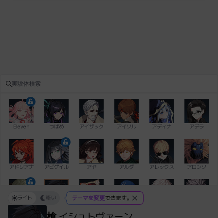
Eleven
つばめ
アイザック
アイソル
アディナ
アデラ
アドリアナ
アビゲイル
アヤ
アルダ
アレックス
アロンソ
ライト
暗い
テーマを変更
できます。
イアン
イシュトヴァーン
イレム
ウィリアム
エイデン
エキオン
槍
イシュトヴァーン