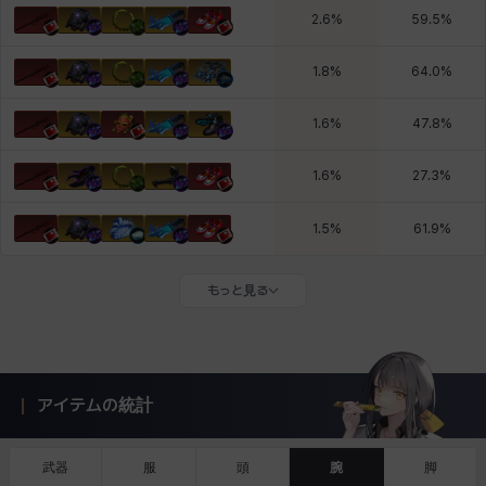
2.6
%
59.5
%
1.8
%
64.0
%
1.6
%
47.8
%
1.6
%
27.3
%
1.5
%
61.9
%
もっと見る
アイテムの統計
武器
服
頭
腕
脚