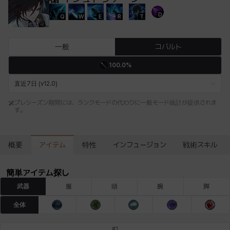
D
Q
W
E
R
T
エステル
エマ
エレナ
エヴァ
カティア
カミロ
一般
コバルト
100.0%
カーラ
ガーネット
キアラ
キャッシー
クレイヴァー
クロエ
直近7日 (v12.0)
プレシーズン期間には、ランクモードの代わりに一般モード統計が提供されま
す。
ケネス
コラライン
ザヒル
シウカイ
シセラ
シャーロット
アイテム
概要
特性
インフュージョン
戦術スキル
シュリン
シルヴィア
ジェニー
ジャッキー
スア
セリーヌ
簡単アイテム探し
武器
服
頭
腕
脚
タジア
ダイリン
ダニエル
ダルコ
ティア
テオドール
全体
#
1