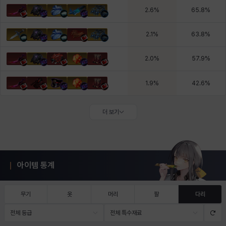
2.6
%
65.8
%
2.1
%
63.8
%
2.0
%
57.9
%
1.9
%
42.6
%
더 보기
아이템 통계
무기
옷
머리
팔
다리
전체 등급
전체 특수재료