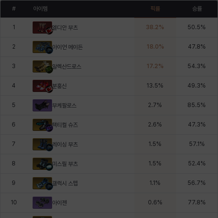
#
아이템
픽률
승률
1
38.2
%
50.5
%
엘디안 부츠
2
18.0
%
47.8
%
아이언 메이든
3
17.2
%
54.3
%
알렉산드로스
4
13.5
%
49.3
%
분홍신
5
2.7
%
85.5
%
부케팔로스
6
2.6
%
47.3
%
택티컬 슈즈
7
1.5
%
57.1
%
레이싱 부츠
8
1.5
%
52.4
%
미스릴 부츠
9
1.1
%
56.7
%
갤럭시 스텝
10
0.6
%
77.8
%
아이젠