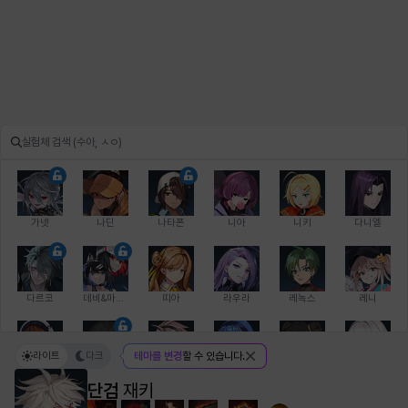
가넷
나딘
나타폰
니아
니키
다니엘
다르코
데비&마를렌
띠아
라우라
레녹스
레니
라이트
다크
테마를 변경
할 수 있습니다.
레온
로지
루크
르노어
리 다이린
리오
단검
재키