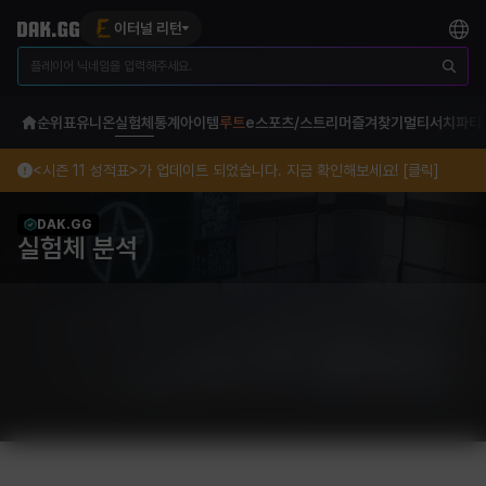
이터널 리턴
순위표
유니온
실험체
통계
아이템
루트
e스포츠/스트리머
즐겨찾기
멀티서치
파티
<시즌 11 성적표>가 업데이트 되었습니다. 지금 확인해보세요! [클릭]
DAK.GG
실험체 분석