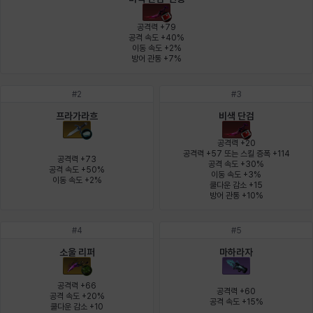
에스텔
에이든
에키온
엘레나
엠마
요한
공격력 +79

공격 속도 +40%

이동 속도 +2%

방어 관통 +7%
윌리엄
유민
유스티나
유키
이렘
이바
#
2
#
3
프라가라흐
비색 단검
이슈트반
이안
일레븐
자히르
재키
제니
공격력 +20

공격력 +57 또는 스킬 증폭 +114

공격력 +73

공격 속도 +30%

공격 속도 +50%

이동 속도 +3%

츠바메
카밀로
카티야
칼라
캐시
케네스
이동 속도 +2%
쿨다운 감소 +15

방어 관통 +10%
#
4
#
5
코렐라인
크레이버
클로에
키아라
타지아
테오도르
소울 리퍼
마하라자
공격력 +66

공격력 +60

펜리르
펠릭스
프리야
피오라
피올로
하트
공격 속도 +20%

공격 속도 +15%
쿨다운 감소 +10