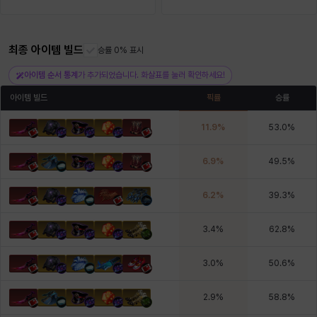
헤이즈
헨리
현우
혜진
히스이
최종 아이템 빌드
승률 0% 표시
아이템 순서 통계
가 추가되었습니다. 화살표를 눌러 확인하세요!
아이템 빌드
픽률
승률
11.9
%
53.0
%
6.9
%
49.5
%
6.2
%
39.3
%
3.4
%
62.8
%
3.0
%
50.6
%
2.9
%
58.8
%