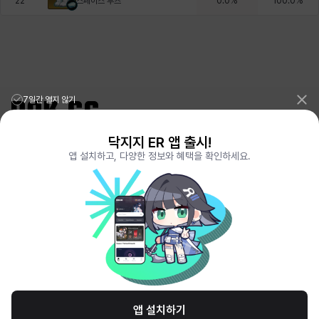
스페이스 부츠
22
0.0
%
100.0
%
7일간 열지 않기
닥지지 ER 앱 출시!
리그오브레전드 전적검색 포로지지
PORO.GG
앱 설치하고, 다양한 정보와 혜택을 확인하세요.
전략적팀전투 TFT 전적검색 롤체지지
LOLCHESS.GG
메이플스토리 종합통계
MAPLE.GG
발로란트 전적검색
VALORANT.DAK.GG
배틀그라운드 전적검색
PUBG.DAK.GG
이터널 리턴 전적검색
ER.DAK.GG
원신 전적검색
GENSHIN.DAK.GG
데드락
DEADLOCK.DAK.GG
서비스 이용 약관
개인정보 취급방침
제휴 문의
고객센터
채용
앱 설치하기
© All Rights Reserved. Hosted by PlayXP Inc. Eternal Return and all related