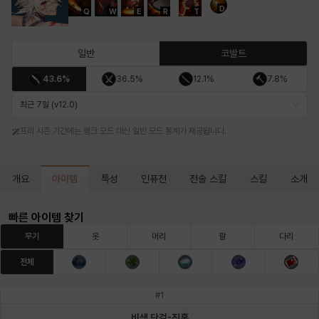
D
Q
W
E
R
T
마르티나
마이
마커스
매그너스
미르카
바냐
일반
코발트
43.6%
36.5%
12.1%
7.8%
바바라
버니스
블레어
비앙카
비형
샬럿
최근 7일 (v12.0)
프리 시즌 기간에는 랭크 모드 대신 일반 모드 통계가 제공됩니다.
셀린
쇼우
쇼이치
수아
슈린
시셀라
아이템
개요
특성
인퓨전
전술 스킬
스킬
소개
실비아
아델라
아드리아나
아디나
아르다
아비게일
빠른 아이템 찾기
무기
옷
머리
팔
다리
전체
아야
아이솔
아이작
알렉스
알론소
얀
#
1
비색 단검-진홍