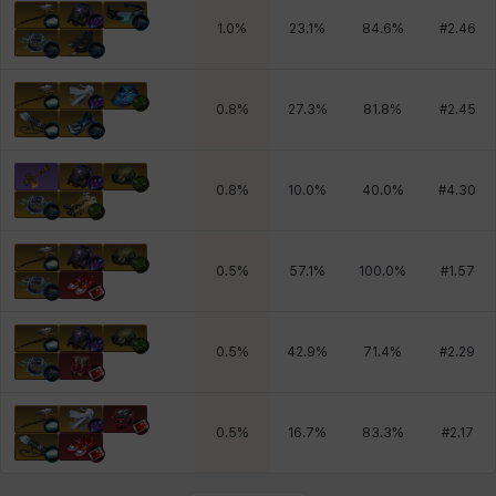
1.0
%
23.1
%
84.6
%
#
2.46
0.8
%
27.3
%
81.8
%
#
2.45
0.8
%
10.0
%
40.0
%
#
4.30
0.5
%
57.1
%
100.0
%
#
1.57
0.5
%
42.9
%
71.4
%
#
2.29
0.5
%
16.7
%
83.3
%
#
2.17