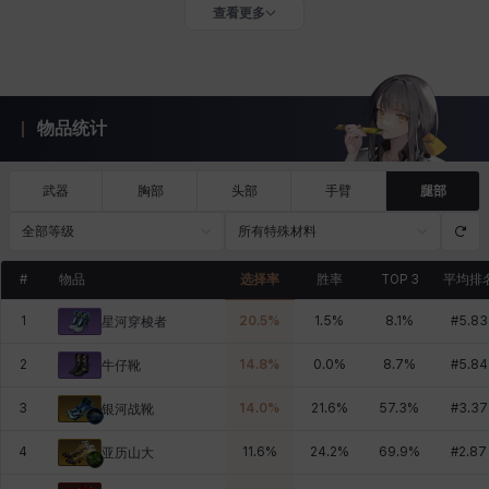
查看更多
物品统计
武器
胸部
头部
手臂
腿部
全部等级
所有特殊材料
#
物品
选择率
胜率
TOP 3
平均排
1
20.5
%
1.5
%
8.1
%
#
5.83
星河穿梭者
2
14.8
%
0.0
%
8.7
%
#
5.84
牛仔靴
3
14.0
%
21.6
%
57.3
%
#
3.37
银河战靴
4
11.6
%
24.2
%
69.9
%
#
2.87
亚历山大