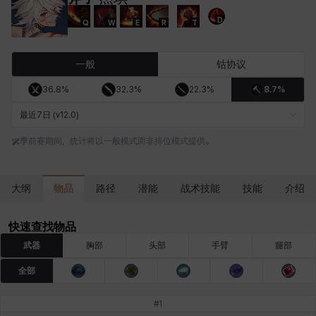
D
Q
W
E
R
T
卡洛琳
卡米洛
卡缇娅
卢克
厄喀翁
哈特
一般
钴协议
36.8%
32.3%
22.3%
8.7%
埃琳娜
埃索
塔齐娅
夏洛特
奇娅拉
妮娅
最近7日 (v12.0)
季前赛期间，统计将以一般模式而非排位模式提供。
妮琪
威廉
娜町
尤斯蒂娜
布莱尔
希瑟拉
物品
大纲
路径
潜能
战术技能
技能
介绍
席琳
彰一
慧珍
扎希尔
扬
普里亚
快速查找物品
武器
胸部
头部
手臂
腿部
全部
李黛琳
杰琪
梅
比安卡
洛兹
海因茨
#
1