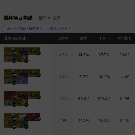
最终项目构建
显示 0% 胜率
雷妮
马库斯
马格努斯
黛比&玛莲
鼻荆
已添加
物品顺序统计
。点击箭头查看！
最终项目构建
选择率
胜率
TOP 3
平均排名
4.7
%
14.5
%
67.7
%
#
3.02
2.3
%
6.7
%
30.0
%
#
4.30
1.7
%
63.6
%
100.0
%
#
1.55
1.0
%
46.2
%
92.3
%
#
1.92