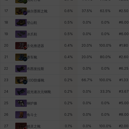
17
0.6
%
37.5
%
62.5
%
#
2.50
赫尔墨斯之靴
18
0.5
%
0.0
%
0.0
%
#
6.00
登山鞋
19
0.5
%
0.0
%
0.0
%
#
6.00
冰爪鞋
20
0.4
%
20.0
%
100.0
%
#
1.80
生化推进器
21
0.4
%
20.0
%
80.0
%
#
2.60
赛车靴
22
0.3
%
0.0
%
0.0
%
#
6.25
布西发拉斯
23
0.2
%
66.7
%
100.0
%
#
1.33
EOD防爆靴
24
0.2
%
0.0
%
33.3
%
#
3.67
超光速次元钢靴
25
0.2
%
0.0
%
0.0
%
#
5.00
钢护膝
26
0.2
%
0.0
%
0.0
%
#
8.00
角斗士
27
0.1
%
0.0
%
100.0
%
#
2.00
精灵之靴