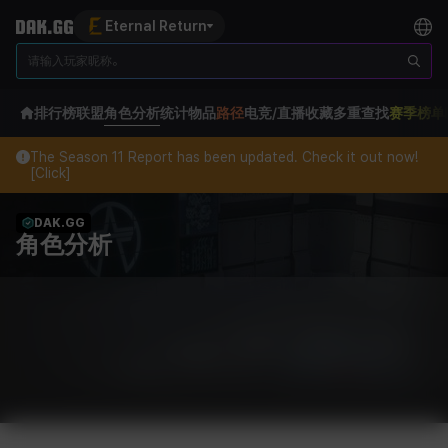
Eternal Return
排行榜
联盟
角色分析
统计
物品
路径
电竞/直播
收藏
多重查找
赛季榜单
The Season 11 Report has been updated. Check it out now!
[Click]
DAK.GG
角色分析