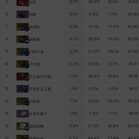
5
6.7
%
39.3
%
92.1
%
#
1.90
红鞋
6
6.5
%
0.0
%
7.0
%
#
5.94
羽靴
7
5.2
%
26.1
%
71.0
%
#
2.80
战术鞋
8
3.7
%
30.6
%
73.5
%
#
2.69
秘银靴
9
3.3
%
27.3
%
59.1
%
#
2.95
幻影行者
10
3.3
%
23.3
%
72.1
%
#
2.91
刀片靴
11
1.7
%
36.4
%
81.8
%
#
2.18
艾尔迪安长靴
12
1.4
%
0.0
%
0.0
%
#
6.11
马弗里克之履
13
1.1
%
20.0
%
60.0
%
#
3.33
剑齿虎
14
1.0
%
0.0
%
7.7
%
#
6.15
白犀牛靴子
15
0.8
%
27.3
%
81.8
%
#
2.55
星际战靴
16
0.7
%
44.4
%
77.8
%
#
2.33
荒野行者