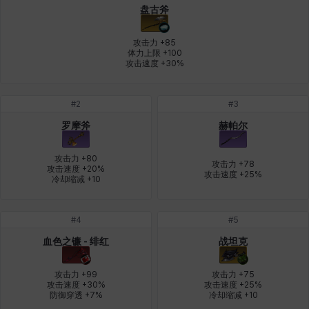
盘古斧
燕翼
爱琳
玄佑
玛蒂娜
珍妮
皮奥洛
攻击力 +85

体力上限 +100

攻击速度 +30%
盖瑞特
秀雅
米尔卡
约翰
纳塔朋
翡翠
#
2
#
3
罗摩斧
赫帕尔
肯尼思
艾丝蒂尔
艾比盖尔
艾玛
艾登
芬里尔
攻击力 +80

攻击力 +78

攻击速度 +20%

攻击速度 +25%
冷却缩减 +10
芭芭拉
莉央
莉诺尔
菲欧娜
蒂娅
西奥多
#
4
#
5
血色之镰 - 绯红
战坦克
西尔维娅
费利克斯
达尔科
里昂
阿尔达
阿德拉
攻击力 +99

攻击力 +75

攻击速度 +30%

攻击速度 +25%

防御穿透 +7%
冷却缩减 +10
阿德瑞娜
阿迪娜
阿隆索
阿雅
雪
雪琳