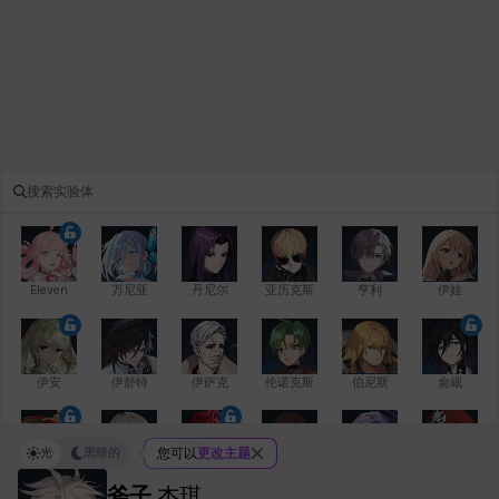
Eleven
万尼亚
丹尼尔
亚历克斯
亨利
伊娃
伊安
伊舒特
伊萨克
伦诺克斯
伯尼斯
俞岷
光
黑暗的
您可以
更改主题
修凯
克洛伊
克雷弗
凯希
劳拉
卡拉
斧子
杰琪