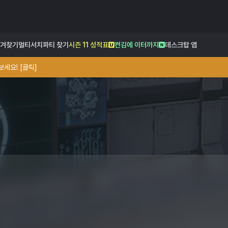
겨찾기
멀티서치
파티 찾기
시즌 11 성적표
켠김에 이터까지
데스크탑 앱
세요! [클릭]