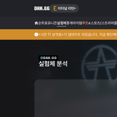
이터널 리턴
순위표
유니온
실험체
통계
아이템
루트
e스포츠/스트리머
즐
<시즌 11 성적표>가 업데이트 되었습니다. 지금 확인해보
DAK.GG
실험체 분석