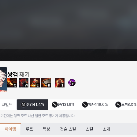
쌍검
재키
D
Q
W
E
R
T
코발트
쌍검
41.4%
단검
31.6%
양손검
19.0%
도끼
8.0%
 기간에는 랭크 모드 대신 일반 모드 통계가 제공됩니다.
아이템
루트
특성
전술 스킬
스킬
소개