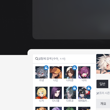
가넷
나딘
나타폰
니아
일반
프리 시즌
니키
다니엘
다르코
데비&마를렌
개요