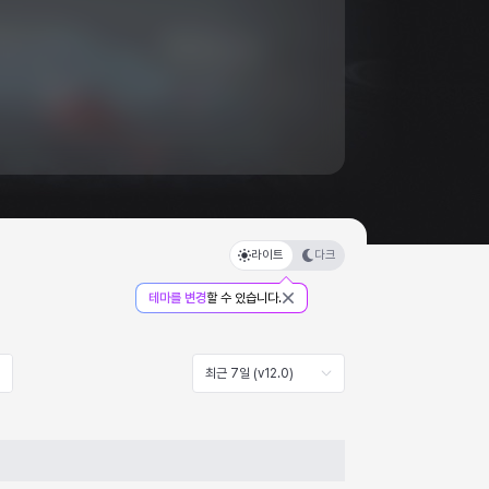
라이트
다크
테마를 변경
할 수 있습니다.
최근 7일 (v12.0)