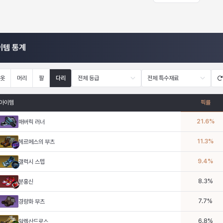
이템 통계
옷
머리
팔
다리
전체 등급
전체 특수재료
아이템
픽률
21.6
%
매버릭 러너
11.3
%
헤르메스의 부츠
9.4
%
갤럭시 스텝
8.3
%
분홍신
7.7
%
경량화 부츠
6.8
%
알렉산드로스