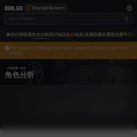
Eternal Return
排行榜
联盟
角色分析
统计
物品
路径
电竞/直播
收藏
多重查找
赛季榜单
The Season 11 Report has been updated. Check it out now!
[Click]
DAK.GG
角色分析