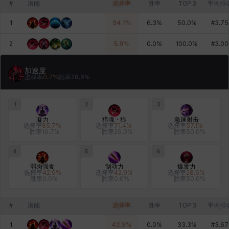
#
潜能
选择率
胜率
TOP 3
平均排
1
94.1
%
6.3
%
50.0
%
#
3.75
2
5.9
%
0.0
%
100.0
%
#
3.00
加速度
选择率
0.7
%
胜率
28.6
%
1
2
3
凝力
猎魂・狼
急速射击
选择率
85.7
%
选择率
71.4
%
选择率
57.1
%
胜率
16.7
%
胜率
20.0
%
胜率
50.0
%
4
5
6
弱肉强食
制动力
爆发力
选择率
42.9
%
选择率
42.9
%
选择率
28.6
%
胜率
0.0
%
胜率
0.0
%
胜率
50.0
%
#
潜能
选择率
胜率
TOP 3
平均排
1
42.9
%
0.0
%
33.3
%
#
3.67