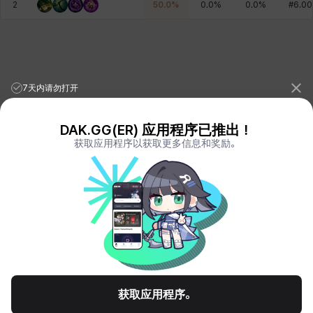
2
50.0
%
0.0
%
0.0
%
#
6.00
7天内请勿打开
DAK.GG(ER) 应用程序已推出！
获取应用程序以获取更多信息和奖励。
League of Legends Stats
PORO.GG
Teamfight Tactics Stats
LOLCHESS.GG
Valorant Stats
VALORANT.DAK.GG
PUBG Stats
PUBG.DAK.GG
Eternal Return Stats
ER.DAK.GG
Genshin Impact Stats
GENSHIN.DAK.GG
Deadlock
DEADLOCK.DAK.GG
Terms of Service
Privacy Notice
获取应用程序。
© All Rights Reserved. Hosted by PlayXP Inc. Eternal Return and all related
logos are trademarks of Nimble Neuron, inc. or its affiliates.