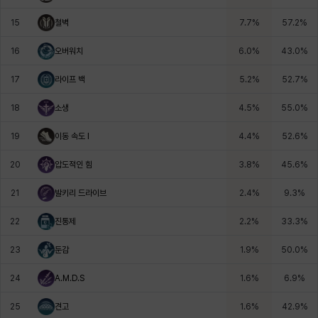
헤이즈
헨리
현우
혜진
히스이
15
철벽
7.7
%
57.2
%
16
오버워치
6.0
%
43.0
%
17
라이프 백
5.2
%
52.7
%
18
소생
4.5
%
55.0
%
19
이동 속도 I
4.4
%
52.6
%
20
압도적인 힘
3.8
%
45.6
%
21
발키리 드라이브
2.4
%
9.3
%
22
진통제
2.2
%
33.3
%
23
둔감
1.9
%
50.0
%
24
A.M.D.S
1.6
%
6.9
%
25
견고
1.6
%
42.9
%