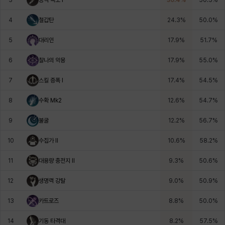
4
철갑탄
24.3
%
50.0
%
윌리엄
유민
유스티나
유키
이렘
이바
5
대리인
17.9
%
51.7
%
6
찰나의 악몽
17.9
%
55.0
%
이슈트반
이안
일레븐
자히르
재키
제니
7
스킬 증폭 I
17.4
%
54.5
%
8
수확 Mk2
12.6
%
54.7
%
츠바메
카밀로
카티야
칼라
캐시
케네스
9
불굴
12.2
%
56.7
%
10
수집가 II
10.6
%
58.2
%
코렐라인
크레이버
클로에
키아라
타지아
테오도르
11
대용량 충전지 Il
9.3
%
50.6
%
12
생명력 강탈
9.0
%
50.9
%
펜리르
펠릭스
프리야
피오라
피올로
하트
13
카트로즈
8.8
%
50.0
%
14
기동 타격대
8.2
%
57.5
%