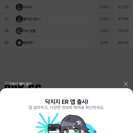
26
시너지
0.9
%
62.5
%
27
쿨다운 감소 I
0.9
%
37.5
%
28
가시 덤불
0.6
%
70.0
%
29
방어력 I
0.1
%
50.0
%
7일간 열지 않기
닥지지 ER 앱 출시!
리그오브레전드 전적검색 포로지지
PORO.GG
앱 설치하고, 다양한 정보와 혜택을 확인하세요.
전략적팀전투 TFT 전적검색 롤체지지
LOLCHESS.GG
메이플스토리 종합통계
MAPLE.GG
발로란트 전적검색
VALORANT.DAK.GG
배틀그라운드 전적검색
PUBG.DAK.GG