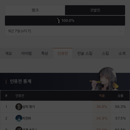
마르티나
마이
마커스
매그너스
미르카
바냐
랭크
코발트
100.0%
바바라
버니스
블레어
비앙카
비형
샬럿
최근 7일 (v11.7)
셀린
쇼우
쇼이치
수아
슈린
시셀라
인퓨전
개요
아이템
특성
전술 스킬
스킬
소개
실비아
아델라
아드리아나
아디나
아르다
아비게일
인퓨전 통계
#
인퓨전
픽률
승률
아야
아이솔
아이작
알렉스
알론소
얀
1
상처 찢기
35.8
%
56.3
%
2
지진파
34.9
%
57.5
%
에스텔
에이든
에키온
엘레나
엠마
요한
3
공격 속도 I
30.4
%
50.5
%