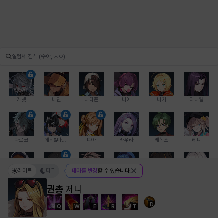
가넷
나딘
나타폰
니아
니키
다니엘
다르코
데비&마를렌
띠아
라우라
레녹스
레니
라이트
다크
테마를 변경
할 수 있습니다.
레온
로지
루크
르노어
리 다이린
리오
권총
제니
D
Q
W
E
R
T