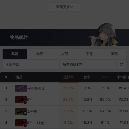
查看更多
物品统计
武器
胸部
头部
手臂
腿部
全部等级
所有特殊材料
#
物品
选择率
胜率
TOP 3
平均排
1
55.9
%
1.6
%
15.1
%
#
5.48
马格农·博亚
2
23.0
%
40.5
%
89.0
%
#
2.03
正午
3
9.7
%
16.6
%
64.6
%
#
3.10
牵牛星
4
6.5
%
45.3
%
91.1
%
#
1.91
正午 - 晓色