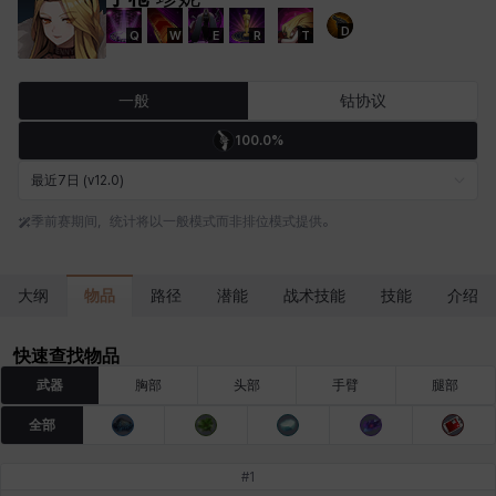
D
Q
W
E
R
T
卡洛琳
卡米洛
卡缇娅
卢克
厄喀翁
哈特
一般
钴协议
100.0%
埃琳娜
埃索
塔齐娅
夏洛特
奇娅拉
妮娅
最近7日 (v12.0)
季前赛期间，统计将以一般模式而非排位模式提供。
妮琪
威廉
娜町
尤斯蒂娜
布莱尔
希瑟拉
物品
大纲
路径
潜能
战术技能
技能
介绍
席琳
彰一
慧珍
扎希尔
扬
普里亚
快速查找物品
武器
胸部
头部
手臂
腿部
全部
李黛琳
杰琪
梅
比安卡
洛兹
海因茨
#
1