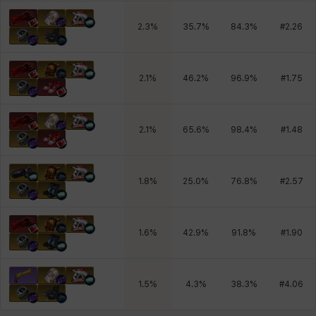
2.3
%
35.7
%
84.3
%
#
2.26
2.1
%
46.2
%
96.9
%
#
1.75
2.1
%
65.6
%
98.4
%
#
1.48
1.8
%
25.0
%
76.8
%
#
2.57
1.6
%
42.9
%
91.8
%
#
1.90
1.5
%
4.3
%
38.3
%
#
4.06