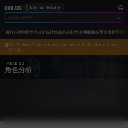
Eternal Return
排行榜
联盟
角色分析
统计
物品
路径
电竞/直播
收藏
多重查找
赛季榜单
The Season 11 Report has been updated. Check it out now!
[Click]
DAK.GG
角色分析