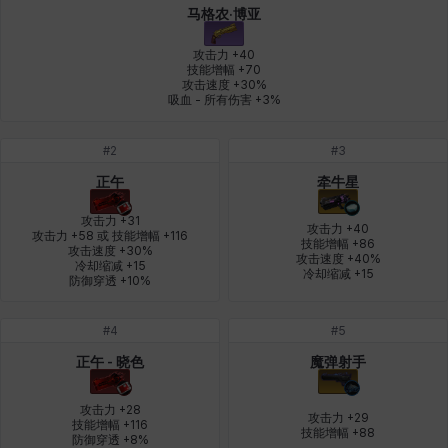
马格农·博亚
燕翼
爱琳
玄佑
玛蒂娜
珍妮
皮奥洛
攻击力 +40

技能增幅 +70

攻击速度 +30%

吸血 - 所有伤害 +3%
盖瑞特
秀雅
米尔卡
约翰
纳塔朋
翡翠
#
2
#
3
正午
牵牛星
肯尼思
艾丝蒂尔
艾比盖尔
艾玛
艾登
芬里尔
攻击力 +31

攻击力 +40

攻击力 +58 或 技能增幅 +116

技能增幅 +86

攻击速度 +30%

攻击速度 +40%

冷却缩减 +15

芭芭拉
莉央
莉诺尔
菲欧娜
蒂娅
西奥多
冷却缩减 +15
防御穿透 +10%
#
4
#
5
西尔维娅
费利克斯
达尔科
里昂
阿尔达
阿德拉
正午 - 晓色
魔弹射手
攻击力 +28

攻击力 +29

技能增幅 +116

技能增幅 +88
阿德瑞娜
阿迪娜
阿隆索
阿雅
雪
雪琳
防御穿透 +8%