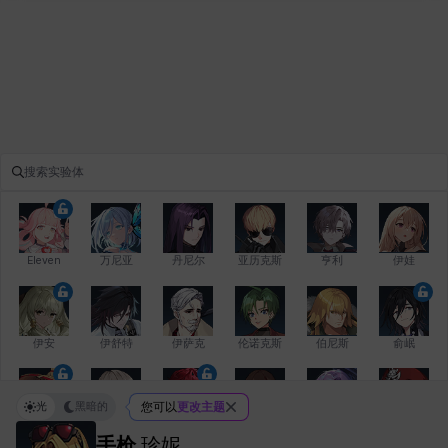
Eleven
万尼亚
丹尼尔
亚历克斯
亨利
伊娃
伊安
伊舒特
伊萨克
伦诺克斯
伯尼斯
俞岷
光
黑暗的
您可以
更改主题
修凯
克洛伊
克雷弗
凯希
劳拉
卡拉
手枪
珍妮