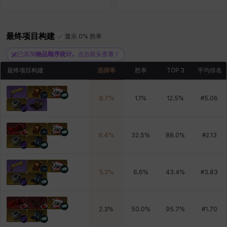
最终项目构建
雷妮
马库斯
显示 0% 胜率
马格努斯
黛比&玛莲
鼻荆
已添加
物品顺序统计
。点击箭头查看！
最终项目构建
选择率
胜率
TOP 3
平均排名
8.7
%
1.1
%
12.5
%
#
5.06
6.4
%
32.5
%
88.0
%
#
2.13
5.3
%
6.6
%
43.4
%
#
3.83
2.3
%
50.0
%
95.7
%
#
1.70