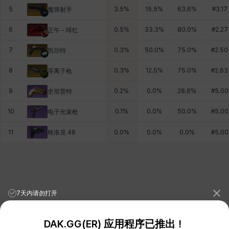
5
3.5
%
15.5
%
63.6
%
#
3.17
魔弹射手
6
0.5
%
33.3
%
80.0
%
#
2.27
正午 - 绯红
7
0.3
%
50.0
%
75.0
%
#
2.50
凯尔特
8
0.3
%
12.5
%
75.0
%
#
2.63
等离子枪
9
0.2
%
0.0
%
28.6
%
#
5.00
史坦普特
10
0.1
%
0.0
%
50.0
%
#
5.00
电子光束枪
格洛克 48
11
0.0
%
0.0
%
0.0
%
#
5.00
7天内请勿打开
DAK.GG(ER) 应用程序已推出！