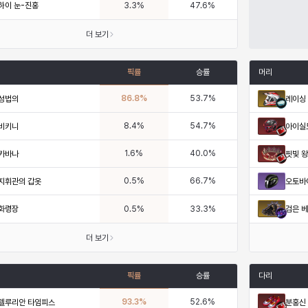
하이 눈-진홍
3.3
%
47.6
%
더 보기
픽률
승률
머리
86.8
%
53.7
%
성법의
레이싱
8.4
%
54.7
%
비키니
아이실
1.6
%
40.0
%
카바나
핏빛 
0.5
%
66.7
%
지휘관의 갑옷
오토바
화령장
검은 
0.5
%
33.3
%
더 보기
픽률
승률
다리
93.3
%
52.6
%
텔루리안 타임피스
분홍신