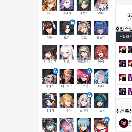
띠아
라우라
레녹스
레니
5
#
2
추천 스
스킬 마스
레온
로지
루크
르노어
T
리 다이린
리오
마르티나
마이
E
T
마커스
매그너스
미르카
바냐
E
바바라
버니스
블레어
비앙카
추천 특
흡
픽