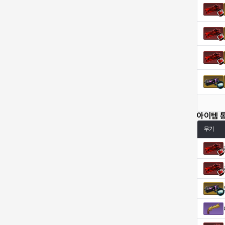
엠마
요한
윌리엄
유민
유스티나
유키
이렘
이바
이슈트반
이안
일레븐
자히르
아이템 
무기
재키
제니
츠바메
카밀로
카티야
칼라
캐시
케네스