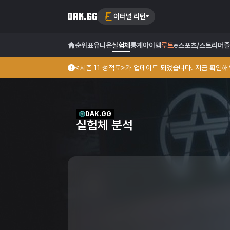
이터널 리턴
순위표
유니온
실험체
통계
아이템
루트
e스포츠/스트리머
즐
<시즌 11 성적표>가 업데이트 되었습니다. 지금 확인해보
DAK.GG
실험체 분석