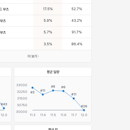
17.5
%
52.7
%
드 부츠
5.9
%
43.2
%
 부츠
5.7
%
91.7
%
 부츠
3.5
%
86.4
%
더 보기
평균 딜량
평균 킬