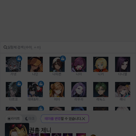
가넷
나딘
나타폰
니아
니키
다니엘
다르코
데비&마를렌
띠아
라우라
레녹스
레니
라이트
다크
테마를 변경
할 수 있습니다.
레온
로지
루크
르노어
리 다이린
리오
권총
제니