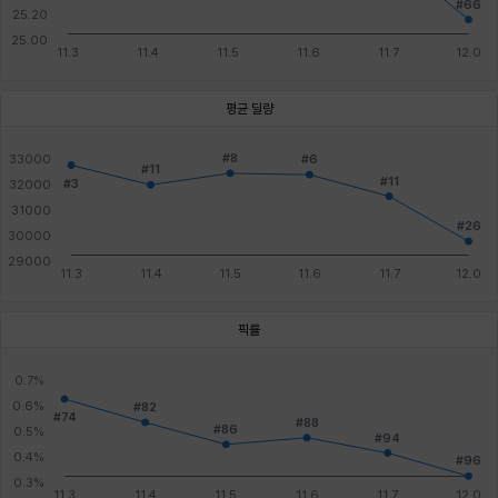
평균 딜량
픽률