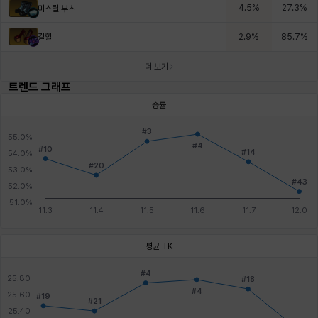
4.5
%
27.3
%
미스릴 부츠
킬힐
2.9
%
85.7
%
더 보기
트렌드 그래프
승률
평균 TK