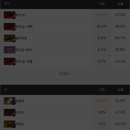
무기
픽률
승률
61.7
%
47.3
%
하이 눈
16.9
%
48.8
%
하이 눈-새벽
9.9
%
66.7
%
알타이르
4.5
%
81.8
%
매그넘-보아
하이 눈-진홍
3.7
%
33.3
%
더 보기
옷
픽률
승률
87.2
%
52.8
%
성법의
7.8
%
47.4
%
비키니
1.2
%
33.3
%
카바나