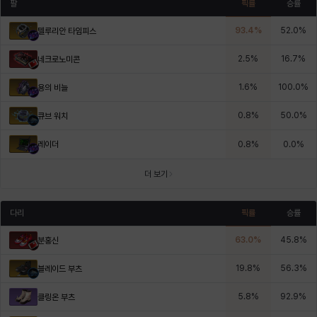
팔
픽률
승률
93.4
%
52.0
%
텔루리안 타임피스
2.5
%
16.7
%
네크로노미콘
1.6
%
100.0
%
용의 비늘
0.8
%
50.0
%
큐브 워치
레이더
0.8
%
0.0
%
더 보기
다리
픽률
승률
63.0
%
45.8
%
분홍신
19.8
%
56.3
%
블레이드 부츠
5.8
%
92.9
%
클링온 부츠