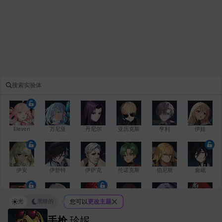
Eleven
万尼亚
丹尼尔
亚历克斯
亨利
伊娃
伊安
伊舒特
伊萨克
伦诺克斯
伯尼斯
俞岷
光
黑暗的
您可以
更改主题
修凯
克洛伊
克雷弗
凯希
劳拉
卡拉
手枪
珍妮