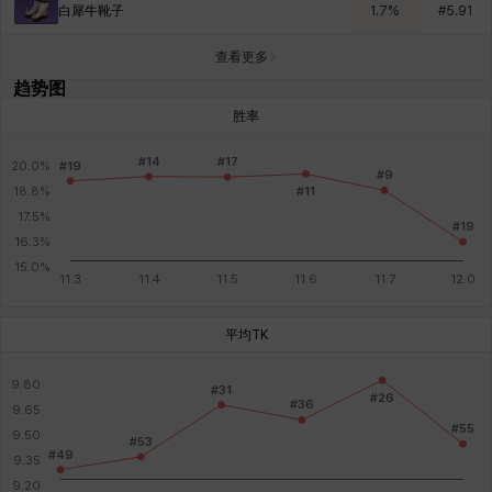
白犀牛靴子
1.7
%
#
5.91
查看更多
趋势图
胜率
平均TK