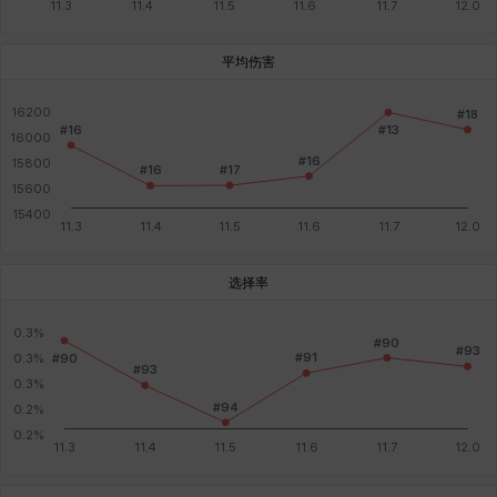
平均伤害
选择率