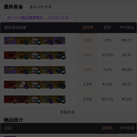
最终装备
显示 0% 胜率
已添加
物品顺序统计
。点击箭头查看！
最终项目构建
选择率
胜率
平均排名
8.6
%
1.2
%
#
5.03
6.6
%
33.9
%
#
2.10
5.5
%
7.2
%
#
3.85
2.4
%
41.6
%
#
2.13
2.3
%
50.0
%
#
1.69
查看更多
物品统计
武器
选择率
平均排名