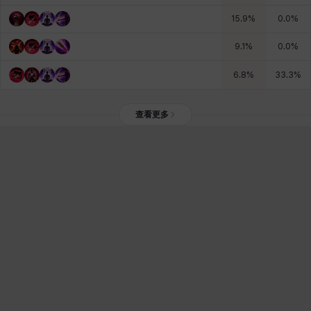
15.9
%
0.0
%
9.1
%
0.0
%
6.8
%
33.3
%
查看更多