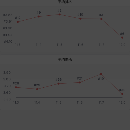
平均排名
平均击杀