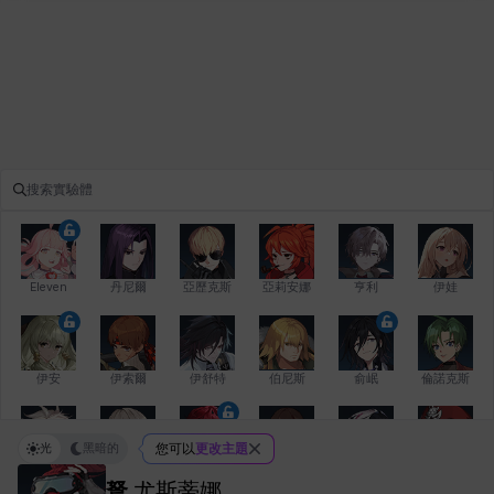
Eleven
丹尼爾
亞歷克斯
亞莉安娜
亨利
伊娃
伊安
伊索爾
伊舒特
伯尼斯
俞岷
倫諾克斯
光
黑暗的
您可以
更改主題
傑琪
克洛伊
克雷弗
凱茜
卡洛琳
卡爾拉
弩
尤斯蒂娜