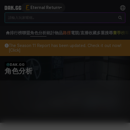
Eternal Return
排行榜
聯盟
角色分析
統計
物品
路徑
電競/直播
收藏
多重搜尋
賽季榜單
The Season 11 Report has been updated. Check it out now!
[Click]
DAK.GG
角色分析