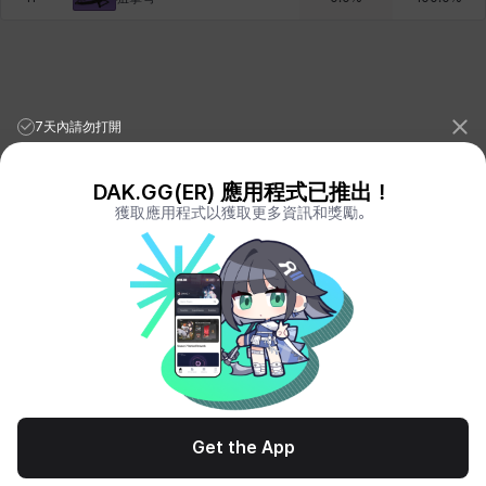
7天內請勿打開
DAK.GG(ER) 應用程式已推出！
獲取應用程式以獲取更多資訊和獎勵。
League of Legends Stats
PORO.GG
Teamfight Tactics Stats
LOLCHESS.GG
Valorant Stats
VALORANT.DAK.GG
PUBG Stats
PUBG.DAK.GG
Eternal Return Stats
ER.DAK.GG
Genshin Impact Stats
GENSHIN.DAK.GG
Deadlock
DEADLOCK.DAK.GG
Terms of Service
Privacy Notice
Get the App
© All Rights Reserved. Hosted by PlayXP Inc. Eternal Return and all related
logos are trademarks of Nimble Neuron, inc. or its affiliates.