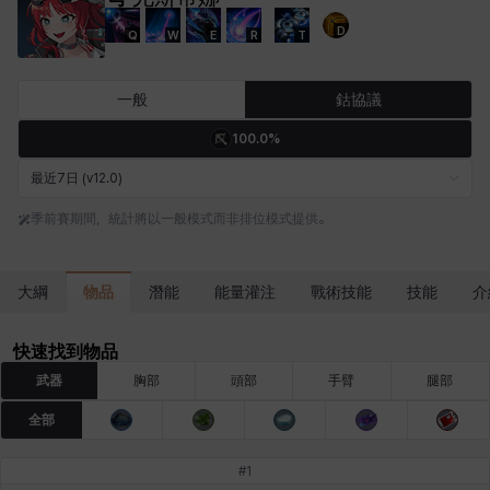
D
Q
W
E
R
T
卡米洛
卡緹雅
厄喀翁
哈特
塔齊雅
夏洛特
一般
鈷協議
100.0%
妮婭
妮琪
威廉
娜汀
尤斯蒂娜
布萊爾
最近7日 (v12.0)
季前賽期間，統計將以一般模式而非排位模式提供。
希爾維婭
希瑟拉
席琳
彰一
愛琳
慧珍
物品
大綱
潛能
能量灌注
戰術技能
技能
介
揚
普里亞
李黛琳
查希爾
梅
比安卡
快速找到物品
武器
胸部
頭部
手臂
腿部
全部
洛茲
海因茨
玹雨
珍妮
琪婭拉
瑪蒂娜
#
1