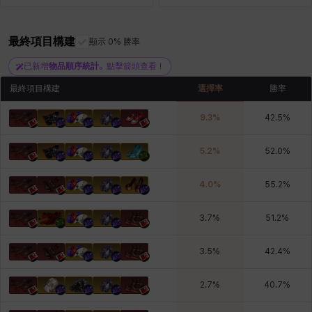
最終項目構建
顯示 0% 勝率
青燕
馬庫斯
馬格努斯
黛比&瑪蓮
鼻荊
已新增
物品順序統計
。點擊箭頭查看！
最終項目構建
選擇率
勝率
9.3
%
42.5
%
5.2
%
52.0
%
4.0
%
55.2
%
3.7
%
51.2
%
3.5
%
42.4
%
2.7
%
40.7
%