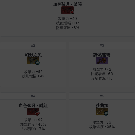
血色弦月 - 破曉
皮奧洛
盧克
秀凱
秀雅
米爾卡
約翰
攻擊力 +40

技能增幅 +112

防禦穿透 +8%
納塔朋
綾
翡翠
肯尼思
艾比蓋爾
艾琳娜
#
2
#
3
幻影之矢
諸葛連弩
艾瑪
艾登
艾絲黛爾
艾薩克
艾迪娜
芬里爾
攻擊力 +42

攻擊力 +52

技能增幅 +68

技能增幅 +96
冷卻縮減 +10
芭芭拉
莉央
莉諾爾
菲利克斯
菲歐拉
萬尼亞
#
4
#
5
血色弦月 - 緋紅
沙蘭加
蒂亞
蓋瑞特
蘿拉
西奧多
達爾科
里昂
攻擊力 +92

攻擊力 +86

攻擊速度 +40%

攻擊速度 +35%
防禦穿透 +7%
阿德拉
阿爾達
阿隆索
雪
雪琳
雷妮