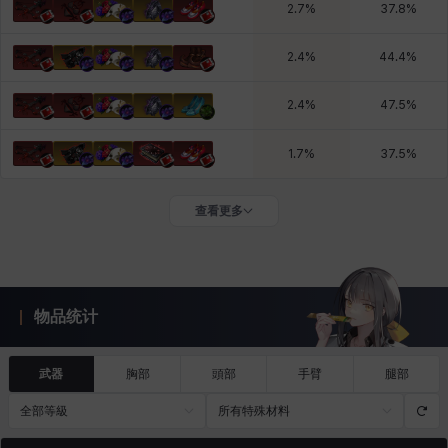
2.7
%
37.8
%
2.4
%
44.4
%
2.4
%
47.5
%
1.7
%
37.5
%
查看更多
物品统计
武器
胸部
頭部
手臂
腿部
全部等級
所有特殊材料