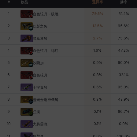
#
物品
選擇率
勝率
1
79.5
%
51.4
%
血色弦月 - 破曉
2
13.5
%
65.6
%
幻影之矢
3
2.7
%
75.6
%
諸葛連弩
4
1.6
%
47.2
%
血色弦月 - 緋紅
5
0.9
%
60.0
%
沙蘭加
6
0.8
%
32.1
%
血色弦月
7
0.6
%
85.0
%
十字毒弩
8
0.2
%
42.9
%
靈光金龜神機弩
9
0.1
%
66.7
%
狂瀾
10
0.1
%
0.0
%
大將靈魂
狙擊弩
11
0.0
%
100.0
%