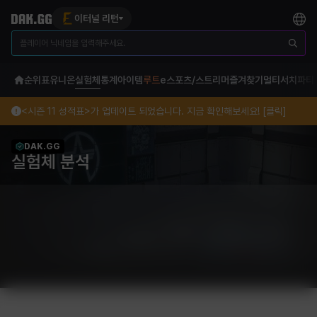
이터널 리턴
순위표
유니온
실험체
통계
아이템
루트
e스포츠/스트리머
즐겨찾기
멀티서치
파티
<시즌 11 성적표>가 업데이트 되었습니다. 지금 확인해보세요! [클릭]
DAK.GG
실험체 분석