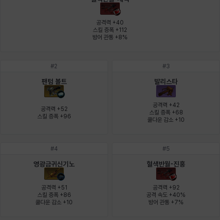
에스텔
에이든
에키온
엘레나
엠마
요한
공격력 +40

스킬 증폭 +112

방어 관통 +8%
윌리엄
유민
유스티나
유키
이렘
이바
#
2
#
3
팬텀 볼트
발리스타
이슈트반
이안
일레븐
자히르
재키
제니
공격력 +42

공격력 +52

스킬 증폭 +68

스킬 증폭 +96
쿨다운 감소 +10
츠바메
카밀로
카티야
칼라
캐시
케네스
#
4
#
5
영광금귀신기노
혈색반월-진홍
코렐라인
크레이버
클로에
키아라
타지아
테오도르
공격력 +51

공격력 +92

스킬 증폭 +86

공격 속도 +40%

쿨다운 감소 +10
방어 관통 +7%
펜리르
펠릭스
프리야
피오라
피올로
하트