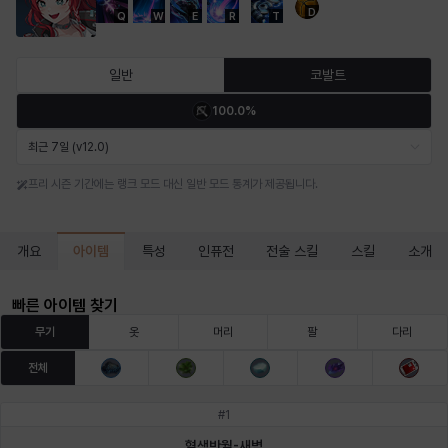
D
Q
W
E
R
T
마르티나
마이
마커스
매그너스
미르카
바냐
일반
코발트
100.0%
바바라
버니스
블레어
비앙카
비형
샬럿
최근 7일 (v12.0)
프리 시즌 기간에는 랭크 모드 대신 일반 모드 통계가 제공됩니다.
셀린
쇼우
쇼이치
수아
슈린
시셀라
아이템
개요
특성
인퓨전
전술 스킬
스킬
소개
실비아
아델라
아드리아나
아디나
아르다
아비게일
빠른 아이템 찾기
무기
옷
머리
팔
다리
전체
아야
아이솔
아이작
알렉스
알론소
얀
#
1
혈색반월-새벽