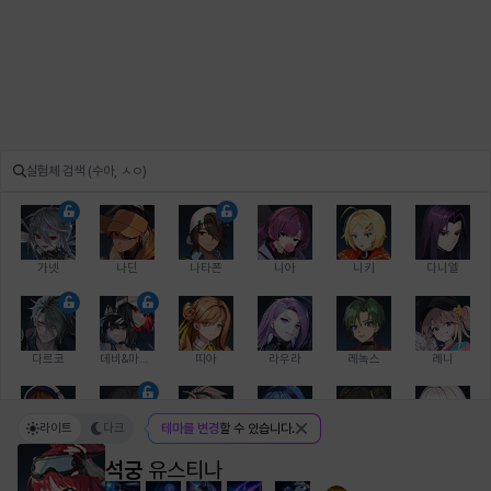
가넷
나딘
나타폰
니아
니키
다니엘
다르코
데비&마를렌
띠아
라우라
레녹스
레니
라이트
다크
테마를 변경
할 수 있습니다.
레온
로지
루크
르노어
리 다이린
리오
석궁
유스티나