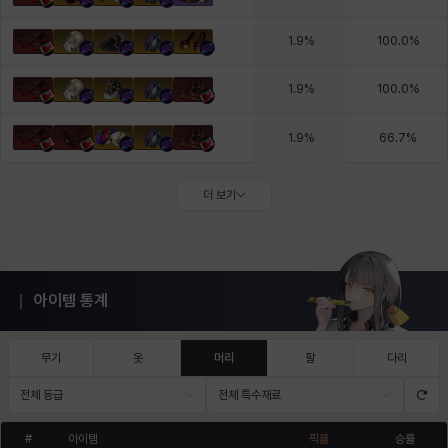
1.9
%
100.0
%
1.9
%
100.0
%
1.9
%
66.7
%
더 보기
아이템 통계
무기
옷
머리
팔
다리
전체 등급
전체 특수재료
#
아이템
픽률
승률