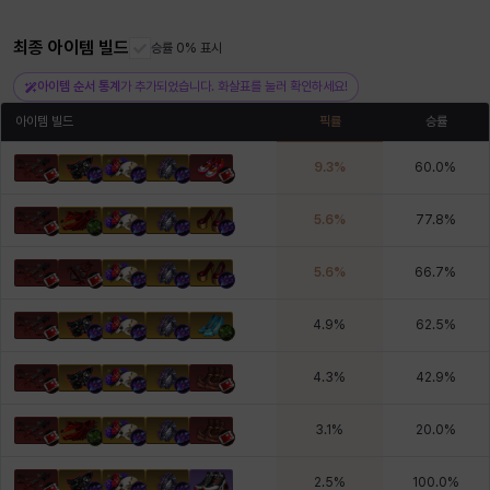
최종 아이템 빌드
승률 0% 표시
헤이즈
헨리
현우
혜진
히스이
아이템 순서 통계
가 추가되었습니다. 화살표를 눌러 확인하세요!
아이템 빌드
픽률
승률
9.3
%
60.0
%
5.6
%
77.8
%
5.6
%
66.7
%
4.9
%
62.5
%
4.3
%
42.9
%
3.1
%
20.0
%
2.5
%
100.0
%