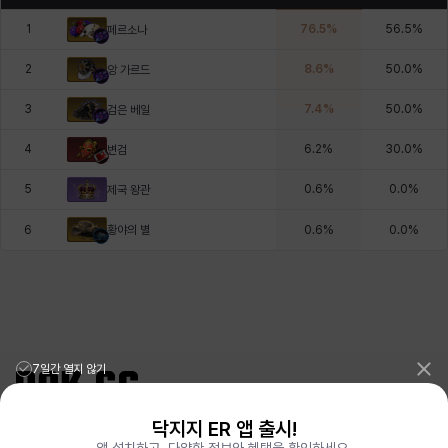
1
76.5
%
56.5
%
페르소나
2
8.6
%
50.0
%
앙 가르드
3
7.4
%
50.0
%
검은 베일
4
6.2
%
30.0
%
변검
5
0.6
%
0.0
%
제국 왕관
황야의 별
6
0.6
%
0.0
%
7일간 열지 않기
닥지지 ER 앱 출시!
리그오브레전드 전적검색 포로지지
PORO.GG