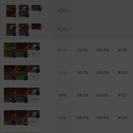
12.5
%
12.5
%
5.0
%
62.5
%
100.0
%
#
1.38
1.9
%
66.7
%
100.0
%
#
1.33
1.9
%
33.3
%
100.0
%
#
1.67
1.2
%
100.0
%
100.0
%
#
1.00