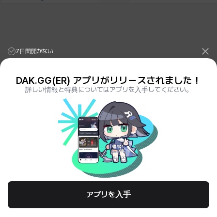
7日間開かない
DAK.GG(ER) アプリがリリースされました！
詳しい情報と特典についてはアプリを入手してください。
League of Legends Stats
PORO.GG
Teamfight Tactics Stats
LOLCHESS.GG
Valorant Stats
VALORANT.DAK.GG
PUBG Stats
PUBG.DAK.GG
Eternal Return Stats
ER.DAK.GG
Genshin Impact Stats
GENSHIN.DAK.GG
Deadlock
DEADLOCK.DAK.GG
Terms of Service
Privacy Notice
アプリを入手
© All Rights Reserved. Hosted by PlayXP Inc. Eternal Return and all related
logos are trademarks of Nimble Neuron, inc. or its affiliates.