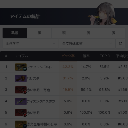
アイテムの統計
武器
服
頭
腕
脚
全体学年
全て特殊素材
#
アイテム
ピック率
勝率
TOP 3
平均順
1
42.2
%
14.7
%
51.5
%
#
3.51
ファントムボルト
2
31.7
%
2.0
%
5.9
%
#
5.63
バリスタ
3
19.9
%
59.4
%
93.8
%
#
1.66
赤い半月 - 宵色
4
5.0
%
0.0
%
0.0
%
#
6.13
ポイズンクロスボウ
5
0.6
%
100.0
%
100.0
%
#
1.00
赤い半月
霊光金亀神機の石弓
6
0.6
%
0.0
%
0.0
%
#
6.00