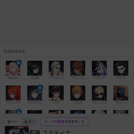
Eleven
つばめ
アイザック
アイソル
アディナ
アデラ
アドリアナ
アビゲイル
アヤ
アルダ
アレックス
アロンソ
ライト
暗い
テーマを変更
できます。
イアン
イシュトヴァーン
イレム
ウィリアム
エイデン
エキオン
石弓
ユスティナ