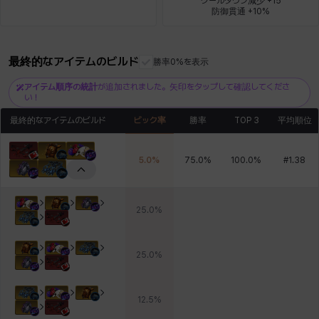
クールダウン減少 +15

防御貫通 +10%
ロッジ
ヴァーニャ
彰一
莉央
雪
最終的なアイテムのビルド
勝率0%を表示
アイテム順序の統計
が追加されました。矢印をタップして確認してくださ
い！
最終的なアイテムのビルド
ピック率
勝率
TOP 3
平均順位
5.0
%
75.0
%
100.0
%
#
1.38
25.0
%
25.0
%
12.5
%