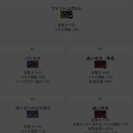
デビー&マーリン
ナタポン
ナディン
ニア
ニッキー
ハート
ファントムボルト
攻撃力 +52

スキル増幅 +96
バニス
バーバラ
ヒスイ
ヒョヌ
ビアンカ
ビヒョン
#
2
#
3
ピオロ
フィオラ
フェリックス
フェンリル
ブレア
プリヤ
バリスタ
赤い半月 - 宵色
攻撃力 +42

攻撃力 +40

スキル増幅 +68

スキル増幅 +112

ヘイズ
ヘジン
ヘンリー
マイ
マグヌス
マルティナ
クールダウン減少 +10
防御貫通 +8%
#
4
#
5
マーカス
ミルカ
ヤン
ユスティナ
ユミン
ヨハン
ポイズンクロスボウ
赤い半月
攻撃力 +35

攻撃力 +57 または スキル増幅 +114

攻撃力 +42

攻撃速度 +30%

ラウラ
ルク
レオン
レニ
レノア
レノックス
スキル増幅 +73