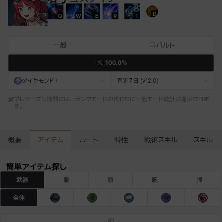
D
Q
W
E
R
T
エステル
エマ
エレナ
エヴァ
カティア
カミロ
一般
コバルト
100.0%
カーラ
ガーネット
キアラ
キャッシー
クレイヴァー
クロエ
ダイヤモンド+
直近7日 (v12.0)
プレシーズン期間には、ランクモードの代わりに一般モード統計が提供されま
す。
ケネス
コラライン
ザヒル
シウカイ
シセラ
シャーロット
アイテム
概要
ルート
特性
戦術スキル
スキル
シュリン
シルヴィア
ジェニー
ジャッキー
スア
セリーヌ
簡単アイテム探し
武器
服
頭
腕
脚
タジア
ダイリン
ダニエル
ダルコ
ティア
テオドール
全体
#
1