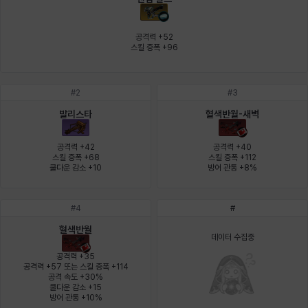
에스텔
에이든
에키온
엘레나
엠마
요한
공격력 +52

스킬 증폭 +96
윌리엄
유민
유스티나
유키
이렘
이바
#
2
#
3
발리스타
혈색반월-새벽
이슈트반
이안
일레븐
자히르
재키
제니
공격력 +42

공격력 +40

스킬 증폭 +68

스킬 증폭 +112

쿨다운 감소 +10
방어 관통 +8%
츠바메
카밀로
카티야
칼라
캐시
케네스
#
4
#
혈색반월
코렐라인
크레이버
클로에
키아라
타지아
테오도르
데이터 수집중
공격력 +35

공격력 +57 또는 스킬 증폭 +114

공격 속도 +30%

쿨다운 감소 +15

펜리르
펠릭스
프리야
피오라
피올로
하트
방어 관통 +10%