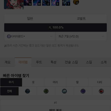
D
Q
W
E
R
T
마르티나
마이
마커스
매그너스
미르카
바냐
일반
코발트
100.0%
바바라
버니스
블레어
비앙카
비형
샬럿
다이아몬드+
최근 7일 (v12.0)
프리 시즌 기간에는 랭크 모드 대신 일반 모드 통계가 제공됩니다.
셀린
쇼우
쇼이치
수아
슈린
시셀라
아이템
개요
루트
특성
전술 스킬
스킬
소개
실비아
아델라
아드리아나
아디나
아르다
아비게일
빠른 아이템 찾기
무기
옷
머리
팔
다리
전체
아야
아이솔
아이작
알렉스
알론소
얀
#
1
팬텀 볼트