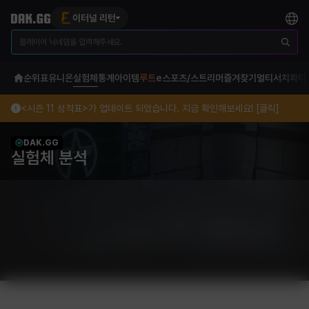
이터널 리턴
순위표
유니온
실험체
통계
아이템
루트
e스포츠/스트리머
즐겨찾기
멀티서치
파티
<시즌 11 성적표>가 업데이트 되었습니다. 지금 확인해보세요! [클릭]
DAK.GG
실험체 분석