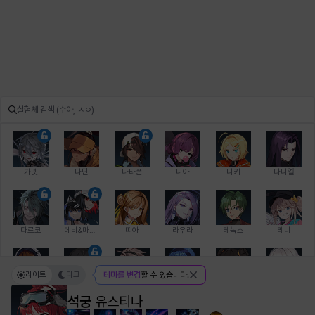
가넷
나딘
나타폰
니아
니키
다니엘
다르코
데비&마를렌
띠아
라우라
레녹스
레니
라이트
다크
테마를 변경
할 수 있습니다.
레온
로지
루크
르노어
리 다이린
리오
석궁
유스티나