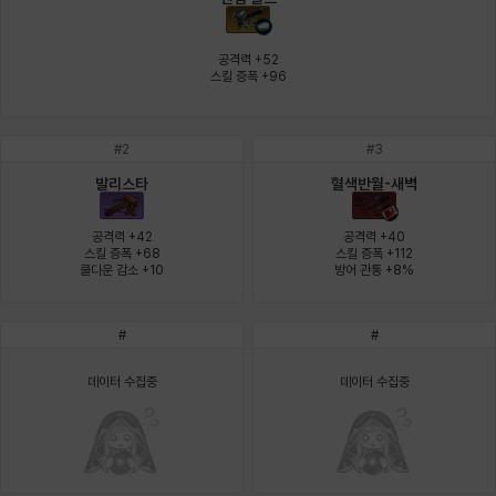
에스텔
에이든
에키온
엘레나
엠마
요한
공격력 +52

스킬 증폭 +96
윌리엄
유민
유스티나
유키
이렘
이바
#
2
#
3
발리스타
혈색반월-새벽
이슈트반
이안
일레븐
자히르
재키
제니
공격력 +42

공격력 +40

스킬 증폭 +68

스킬 증폭 +112

쿨다운 감소 +10
방어 관통 +8%
츠바메
카밀로
카티야
칼라
캐시
케네스
#
#
코렐라인
크레이버
클로에
키아라
타지아
테오도르
데이터 수집중
데이터 수집중
펜리르
펠릭스
프리야
피오라
피올로
하트