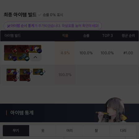
최종 아이템 빌드
승률 0% 표시
헤이즈
헨리
현우
혜진
히스이
아이템 순서 통계
가 추가되었습니다. 화살표를 눌러 확인하세요!
아이템 빌드
픽률
승률
TOP 3
평균 순위
4.5
%
100.0
%
100.0
%
#
1.00
100.0
%
아이템 통계
무기
옷
머리
팔
다리