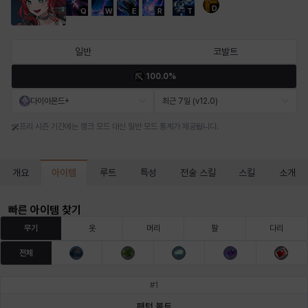
D
Q
W
E
R
T
마르티나
마이
마커스
매그너스
미르카
바냐
일반
코발트
100.0%
바바라
버니스
블레어
비앙카
비형
샬럿
다이아몬드+
최근 7일 (v12.0)
프리 시즌 기간에는 랭크 모드 대신 일반 모드 통계가 제공됩니다.
셀린
쇼우
쇼이치
수아
슈린
시셀라
아이템
개요
루트
특성
전술 스킬
스킬
소개
실비아
아델라
아드리아나
아디나
아르다
아비게일
빠른 아이템 찾기
무기
옷
머리
팔
다리
전체
아야
아이솔
아이작
알렉스
알론소
얀
#
1
팬텀 볼트