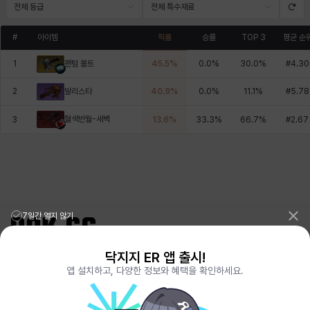
전체 등급
전체 특수재료
#
아이템
픽률
승률
TOP 3
평균 순
1
45.5
%
0.0
%
30.0
%
#
4.30
팬텀 볼트
2
40.9
%
0.0
%
11.1
%
#
5.78
발리스타
혈색반월-새벽
3
13.6
%
33.3
%
66.7
%
#
2.67
7일간 열지 않기
닥지지 ER 앱 출시!
리그오브레전드 전적검색 포로지지
PORO.GG
앱 설치하고, 다양한 정보와 혜택을 확인하세요.
전략적팀전투 TFT 전적검색 롤체지지
LOLCHESS.GG
메이플스토리 종합통계
MAPLE.GG
발로란트 전적검색
VALORANT.DAK.GG