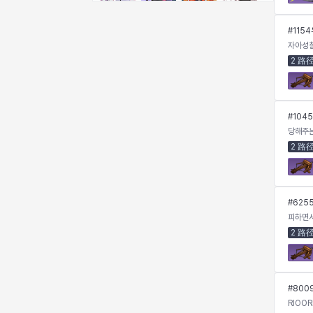
奇娅拉
妮娅
妮琪
威廉
#
1154
자아성
2 路
娜町
尤斯蒂娜
布莱尔
希瑟拉
#
104
席琳
彰一
慧珍
扎希尔
당해주
2 路
扬
普里亚
李黛琳
杰琪
#
625
피하면
2 路
梅
比安卡
洛兹
海因茨
#
800
燕翼
爱琳
玄佑
玛蒂娜
RIOOR