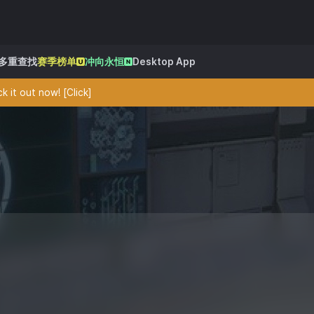
多重查找
赛季榜单
冲向永恒
Desktop App
 it out now! [Click]