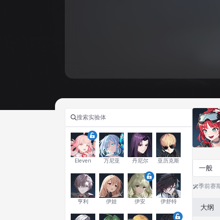
Eleven
万尼亚
丹尼尔
亚历克斯
一般
季前赛
亨利
伊娃
伊安
伊舒特
大纲