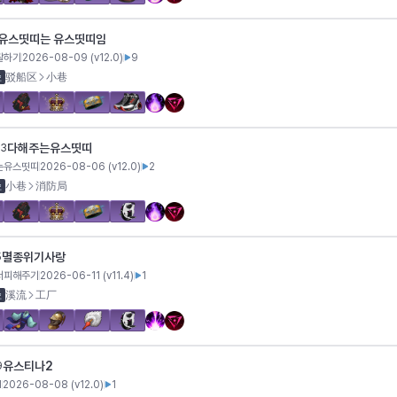
유스띳띠는 유스띳띠임
찰하기
2026-08-09
(v
12.0
)
9
径
驳船区
小巷
다해주는유스띳띠
53
는유스띳띠
2026-08-06
(v
12.0
)
2
径
小巷
消防局
멸종위기사랑
5
서피해주기
2026-06-11
(v
11.4
)
1
径
溪流
工厂
유스티나2
9
I
2026-08-08
(v
12.0
)
1