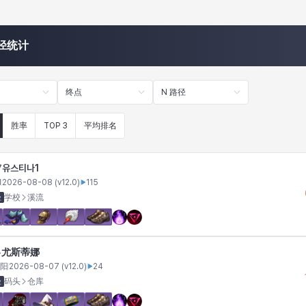
径统计
终点
N 路径
胜率
TOP 3
平均排名
유스티나1
7
I
2026-08-08
(v
12.0
)
115
径
学校
溪流
尤斯蒂娜
4
阳
2026-08-07
(v
12.0
)
24
径
码头
仓库