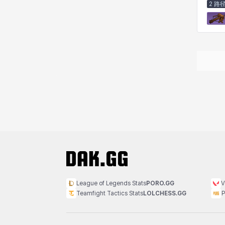
2 路
珍妮
皮奥洛
盖瑞特
秀雅
米尔卡
约翰
纳塔朋
翡翠
肯尼思
艾丝蒂尔
艾比盖尔
艾玛
艾登
芬里尔
芭芭拉
莉央
League of Legends Stats
PORO.GG
V
Teamfight Tactics Stats
LOLCHESS.GG
P
莉诺尔
菲欧娜
蒂娅
西奥多