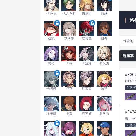
伊萨克
伦诺克斯
伯尼斯
俞岷
路
修凯
克洛伊
克雷弗
凯希
出发地
选择率
劳拉
卡拉
卡洛琳
卡米洛
#
800
RIOOR
2 路
卡缇娅
卢克
厄喀翁
哈特
#
347
埃琳娜
埃索
塔齐娅
夏洛特
璇叶落
2 路