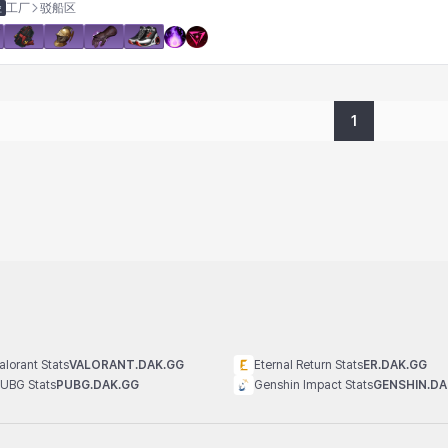
径
工厂
驳船区
1
alorant Stats
VALORANT.DAK.GG
Eternal Return Stats
ER.DAK.GG
UBG Stats
PUBG.DAK.GG
Genshin Impact Stats
GENSHIN.DA