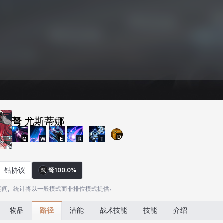
弩
尤斯蒂娜
D
Q
W
E
R
T
钴协议
弩
100.0%
期间，统计将以一般模式而非排位模式提供。
路径
物品
潜能
战术技能
技能
介绍