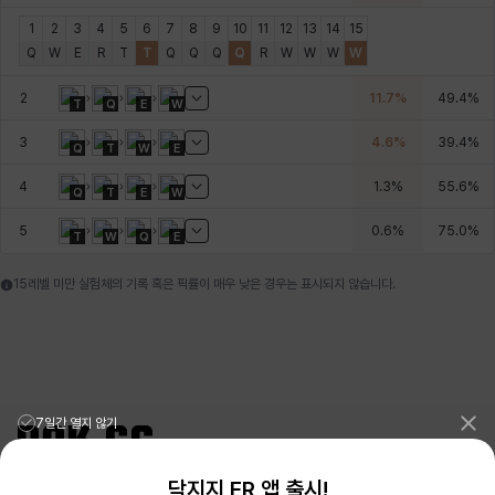
에스텔
에이든
에키온
엘레나
엠마
요한
1
2
3
4
5
6
7
8
9
10
11
12
13
14
15
Q
W
E
R
T
T
Q
Q
Q
Q
R
W
W
W
W
2
11.7
%
49.4
%
윌리엄
유민
유스티나
유키
이렘
이바
T
Q
E
W
3
4.6
%
39.4
%
Q
T
W
E
4
1.3
%
55.6
%
이슈트반
이안
일레븐
자히르
재키
제니
Q
T
E
W
5
0.6
%
75.0
%
T
W
Q
E
츠바메
카밀로
카티야
칼라
캐시
케네스
15레벨 미만 실험체의 기록 혹은 픽률이 매우 낮은 경우는 표시되지 않습니다.
코렐라인
크레이버
클로에
키아라
타지아
테오도르
7일간 열지 않기
펜리르
펠릭스
프리야
피오라
피올로
하트
닥지지 ER 앱 출시!