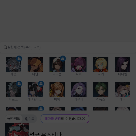
가넷
나딘
나타폰
니아
니키
다니엘
다르코
데비&마를렌
띠아
라우라
레녹스
레니
라이트
다크
테마를 변경
할 수 있습니다.
레온
로지
루크
르노어
리 다이린
리오
석궁
유스티나