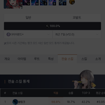
D
Q
W
E
R
T
마르티나
마이
마커스
매그너스
미르카
바냐
일반
코발트
100.0%
바바라
버니스
블레어
비앙카
비형
샬럿
다이아몬드+
최근 7일 (v12.0)
프리 시즌 기간에는 랭크 모드 대신 일반 모드 통계가 제공됩니다.
셀린
쇼우
쇼이치
수아
슈린
시셀라
전술 스킬
개요
아이템
루트
특성
스킬
소개
실비아
아델라
아드리아나
아디나
아르다
아비게일
전술 스킬 통계
아야
아이솔
아이작
알렉스
알론소
얀
#
전술 스킬
픽률
승률
TOP 3
평균 순
1
블링크
98.8
%
18.7
%
42.2
%
#
3.95