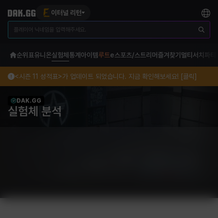
이터널 리턴
순위표
유니온
실험체
통계
아이템
루트
e스포츠/스트리머
즐겨찾기
멀티서치
파티
<시즌 11 성적표>가 업데이트 되었습니다. 지금 확인해보세요! [클릭]
DAK.GG
실험체 분석