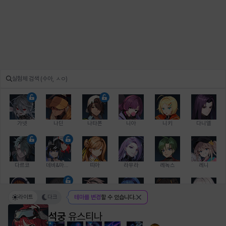
가넷
나딘
나타폰
니아
니키
다니엘
다르코
데비&마를렌
띠아
라우라
레녹스
레니
라이트
다크
테마를 변경
할 수 있습니다.
레온
로지
루크
르노어
리 다이린
리오
석궁
유스티나