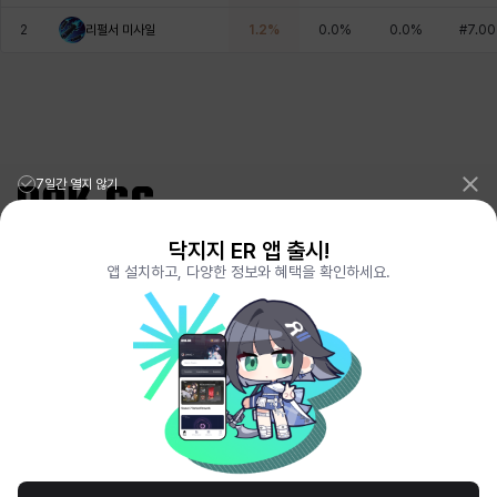
에스텔
에이든
에키온
엘레나
엠마
요한
2
리펄서 미사일
1.2
%
0.0
%
0.0
%
#
7.00
윌리엄
유민
유스티나
유키
이렘
이바
7일간 열지 않기
이슈트반
이안
일레븐
자히르
재키
제니
닥지지 ER 앱 출시!
리그오브레전드 전적검색 포로지지
PORO.GG
앱 설치하고, 다양한 정보와 혜택을 확인하세요.
전략적팀전투 TFT 전적검색 롤체지지
LOLCHESS.GG
츠바메
카밀로
카티야
칼라
캐시
케네스
메이플스토리 종합통계
MAPLE.GG
발로란트 전적검색
VALORANT.DAK.GG
배틀그라운드 전적검색
PUBG.DAK.GG
이터널 리턴 전적검색
ER.DAK.GG
코렐라인
크레이버
클로에
키아라
타지아
테오도르
원신 전적검색
GENSHIN.DAK.GG
데드락
DEADLOCK.DAK.GG
펜리르
펠릭스
프리야
피오라
피올로
하트
서비스 이용 약관
개인정보 취급방침
제휴 문의
고객센터
채용