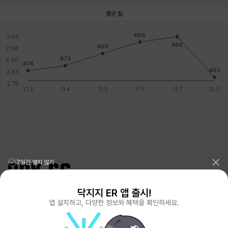
평균 킬
7일간 열지 않기
닥지지 ER 앱 출시!
리그오브레전드 전적검색 포로지지
PORO.GG
앱 설치하고, 다양한 정보와 혜택을 확인하세요.
전략적팀전투 TFT 전적검색 롤체지지
LOLCHESS.GG
메이플스토리 종합통계
MAPLE.GG
발로란트 전적검색
VALORANT.DAK.GG