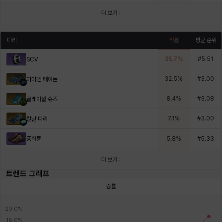
더 보기
다리
픽률
평균 순위
35.7
%
#
5.51
SCV
32.5
%
#
3.00
아이언 메이든
8.4
%
#
3.08
글레이셜 슈즈
7.1
%
#
3.00
칼날 다리
풍화륜
5.8
%
#
5.33
더 보기
트렌드 그래프
승률