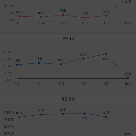
평균 TK
평균 딜량