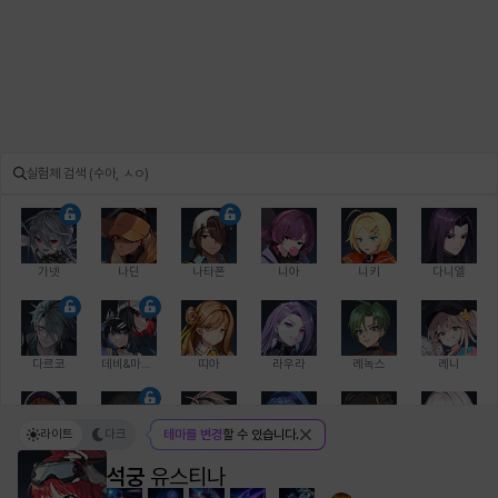
가넷
나딘
나타폰
니아
니키
다니엘
다르코
데비&마를렌
띠아
라우라
레녹스
레니
라이트
다크
테마를 변경
할 수 있습니다.
레온
로지
루크
르노어
리 다이린
리오
석궁
유스티나