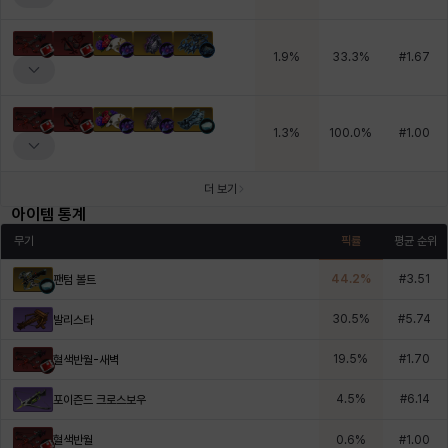
1.9
%
33.3
%
#
1.67
1.3
%
100.0
%
#
1.00
더 보기
아이템 통계
무기
픽률
평균 순위
44.2
%
#
3.51
팬텀 볼트
30.5
%
#
5.74
발리스타
19.5
%
#
1.70
혈색반월-새벽
4.5
%
#
6.14
포이즌드 크로스보우
혈색반월
0.6
%
#
1.00