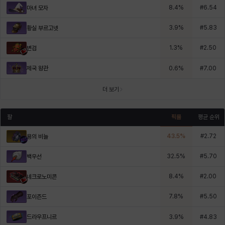
8.4
%
#
6.54
마녀 모자
3.9
%
#
5.83
황실 부르고넷
1.3
%
#
2.50
변검
제국 왕관
0.6
%
#
7.00
더 보기
팔
픽률
평균 순위
43.5
%
#
2.72
용의 비늘
32.5
%
#
5.70
백우선
8.4
%
#
2.00
네크로노미콘
7.8
%
#
5.50
포이즌드
드라우프니르
3.9
%
#
4.83