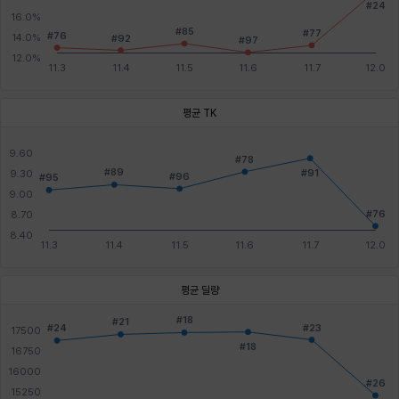
평균 TK
평균 딜량