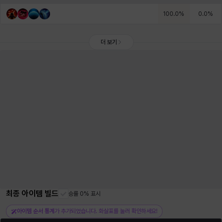
100.0
%
0.0
%
더 보기
최종 아이템 빌드
승률 0% 표시
아이템 순서 통계
가 추가되었습니다. 화살표를 눌러 확인하세요!