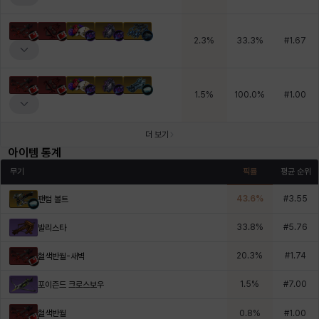
2.3
%
33.3
%
#
1.67
1.5
%
100.0
%
#
1.00
더 보기
아이템 통계
무기
픽률
평균 순위
43.6
%
#
3.55
팬텀 볼트
33.8
%
#
5.76
발리스타
20.3
%
#
1.74
혈색반월-새벽
1.5
%
#
7.00
포이즌드 크로스보우
혈색반월
0.8
%
#
1.00