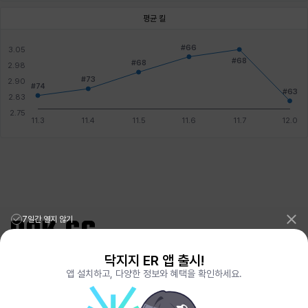
평균 킬
7일간 열지 않기
닥지지 ER 앱 출시!
리그오브레전드 전적검색 포로지지
PORO.GG
앱 설치하고, 다양한 정보와 혜택을 확인하세요.
전략적팀전투 TFT 전적검색 롤체지지
LOLCHESS.GG
메이플스토리 종합통계
MAPLE.GG
발로란트 전적검색
VALORANT.DAK.GG