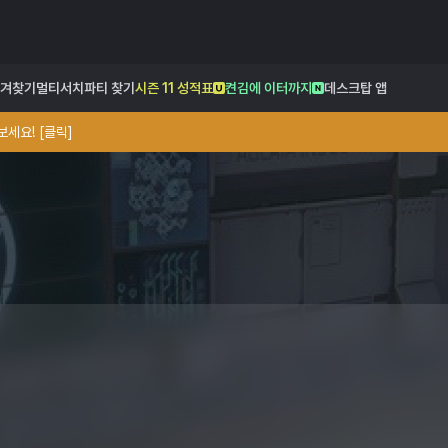
겨찾기
멀티서치
파티 찾기
시즌 11 성적표
켠김에 이터까지
데스크탑 앱
세요! [클릭]