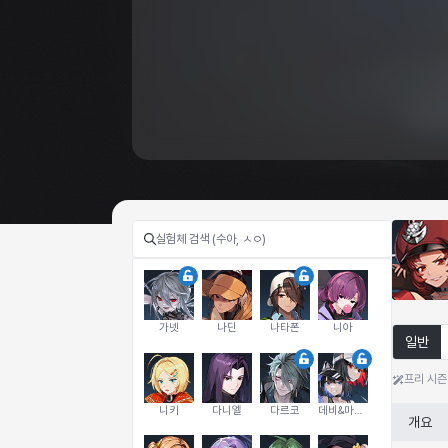
가넷
나딘
나타폰
니아
일반
프리 시즌
니키
다니엘
다르코
데비&마를렌
개요