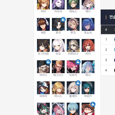
띠아
라우라
레녹스
레니
전
#
레온
로지
루크
르노어
1
2
리 다이린
리오
마르티나
마이
3
4
마커스
매그너스
미르카
바냐
바바라
버니스
블레어
비앙카