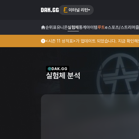
이터널 리턴
순위표
유니온
실험체
통계
아이템
루트
e스포츠/스트리머
즐
<시즌 11 성적표>가 업데이트 되었습니다. 지금 확인해보
DAK.GG
실험체 분석