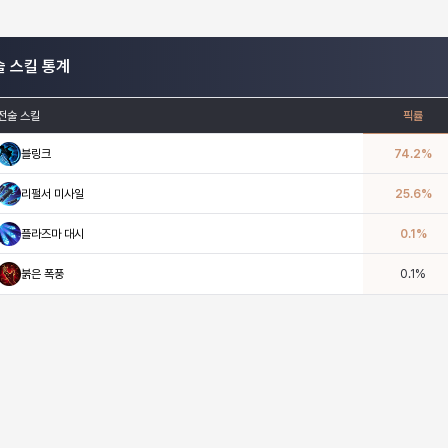
술 스킬 통계
전술 스킬
픽률
블링크
74.2
%
리펄서 미사일
25.6
%
플라즈마 대시
0.1
%
붉은 폭풍
0.1
%