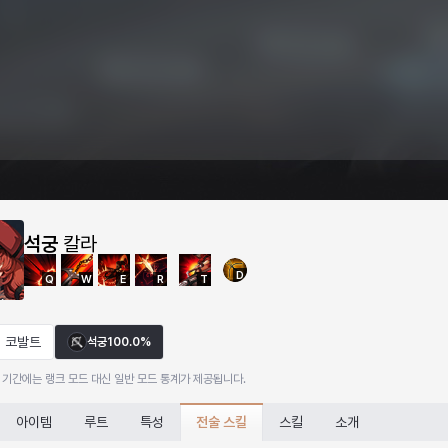
석궁
칼라
D
Q
W
E
R
T
코발트
석궁
100.0%
 기간에는 랭크 모드 대신 일반 모드 통계가 제공됩니다.
전술 스킬
아이템
루트
특성
스킬
소개