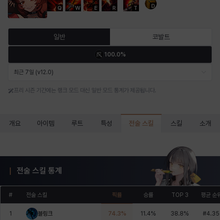
D
Q
W
E
R
T
마르티나
마이
마커스
매그너스
미르카
바냐
일반
코발트
100.0%
바바라
버니스
블레어
비앙카
비형
샬럿
최근 7일 (v12.0)
프리 시즌 기간에는 랭크 모드 대신 일반 모드 통계가 제공됩니다.
셀린
쇼우
쇼이치
수아
슈린
시셀라
전술 스킬
개요
아이템
루트
특성
스킬
소개
실비아
아델라
아드리아나
아디나
아르다
아비게일
전술 스킬 통계
아야
아이솔
아이작
알렉스
알론소
얀
#
전술 스킬
픽률
승률
TOP 3
평균 순
1
블링크
74.3
%
11.4
%
38.8
%
#
4.35