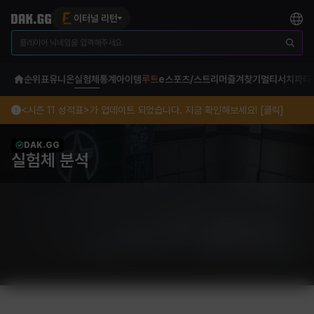
이터널 리턴
순위표
유니온
실험체
통계
아이템
루트
e스포츠/스트리머
즐겨찾기
멀티서치
파티
<시즌 11 성적표>가 업데이트 되었습니다. 지금 확인해보세요! [클릭]
DAK.GG
실험체 분석