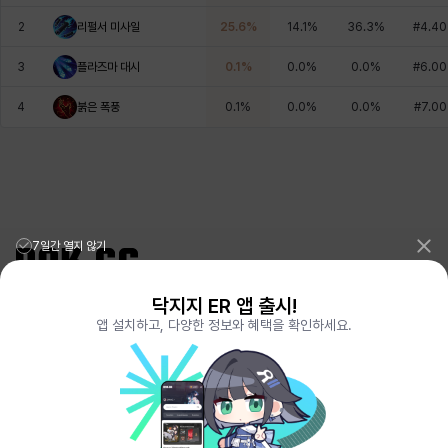
에스텔
에이든
에키온
엘레나
엠마
요한
2
리펄서 미사일
25.6
%
14.1
%
36.3
%
#
4.40
3
플라즈마 대시
0.1
%
0.0
%
0.0
%
#
6.00
윌리엄
유민
유스티나
유키
이렘
이바
4
붉은 폭풍
0.1
%
0.0
%
0.0
%
#
7.00
이슈트반
이안
일레븐
자히르
재키
제니
7일간 열지 않기
츠바메
카밀로
카티야
칼라
캐시
케네스
닥지지 ER 앱 출시!
리그오브레전드 전적검색 포로지지
PORO.GG
앱 설치하고, 다양한 정보와 혜택을 확인하세요.
전략적팀전투 TFT 전적검색 롤체지지
LOLCHESS.GG
코렐라인
크레이버
클로에
키아라
타지아
테오도르
메이플스토리 종합통계
MAPLE.GG
발로란트 전적검색
VALORANT.DAK.GG
배틀그라운드 전적검색
PUBG.DAK.GG
이터널 리턴 전적검색
ER.DAK.GG
펜리르
펠릭스
프리야
피오라
피올로
하트
원신 전적검색
GENSHIN.DAK.GG