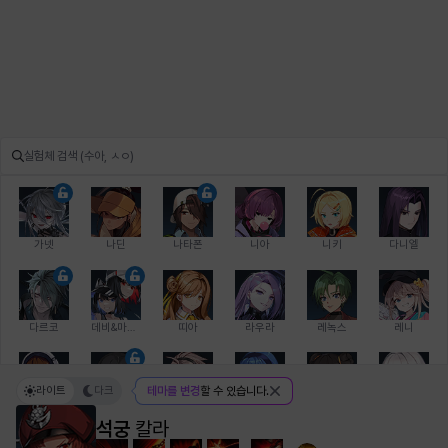
가넷
나딘
나타폰
니아
니키
다니엘
다르코
데비&마를렌
띠아
라우라
레녹스
레니
라이트
다크
테마를 변경
할 수 있습니다.
레온
로지
루크
르노어
리 다이린
리오
석궁
칼라