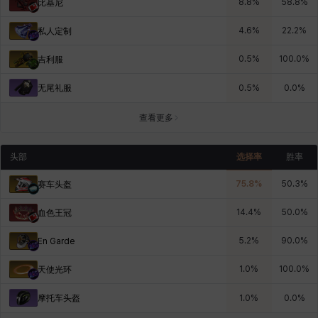
8.8
%
58.8
%
比基尼
4.6
%
22.2
%
私人定制
0.5
%
100.0
%
吉利服
无尾礼服
0.5
%
0.0
%
查看更多
头部
选择率
胜率
75.8
%
50.3
%
赛车头盔
14.4
%
50.0
%
血色王冠
5.2
%
90.0
%
En Garde
1.0
%
100.0
%
天使光环
摩托车头盔
1.0
%
0.0
%