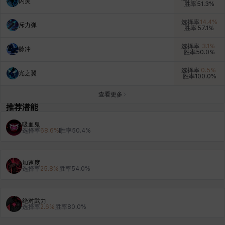
闪灵
胜率
51.3
%
选择率
14.4
%
斥力弹
胜率
57.1
%
雷妮
马库斯
马格努斯
黛比&玛莲
鼻荆
选择率
3.1
%
脉冲
胜率
50.0
%
选择率
0.5
%
光之翼
胜率
100.0
%
查看更多
推荐潜能
吸血鬼
选择率
68.6
%
胜率
50.4
%
加速度
选择率
25.8
%
胜率
54.0
%
绝对武力
选择率
2.6
%
胜率
80.0
%