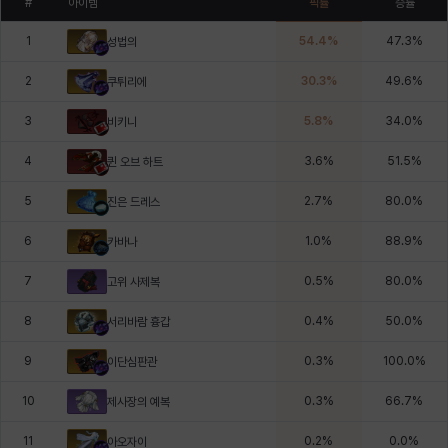
#
아이템
픽률
승률
1
54.4
%
47.3
%
성법의
2
30.3
%
49.6
%
쿠튀리에
3
5.8
%
34.0
%
비키니
4
3.6
%
51.5
%
퀸 오브 하트
5
2.7
%
80.0
%
진은 드레스
6
1.0
%
88.9
%
카바나
7
0.5
%
80.0
%
고위 사제복
8
0.4
%
50.0
%
서리바람 흉갑
9
0.3
%
100.0
%
이단심판관
10
0.3
%
66.7
%
제사장의 예복
11
0.2
%
0.0
%
아오자이