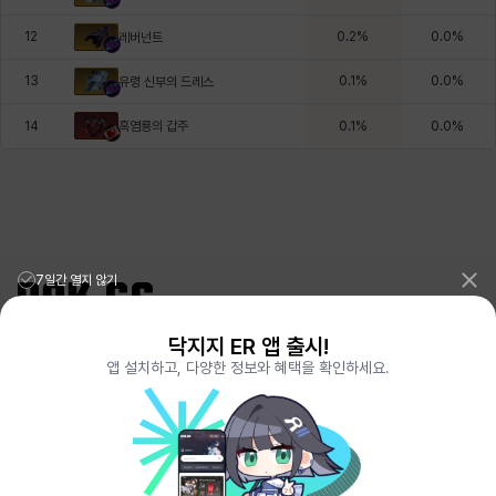
12
0.2
%
0.0
%
레버넌트
13
0.1
%
0.0
%
유령 신부의 드레스
흑염룡의 갑주
14
0.1
%
0.0
%
7일간 열지 않기
닥지지 ER 앱 출시!
리그오브레전드 전적검색 포로지지
PORO.GG
앱 설치하고, 다양한 정보와 혜택을 확인하세요.
전략적팀전투 TFT 전적검색 롤체지지
LOLCHESS.GG
메이플스토리 종합통계
MAPLE.GG
발로란트 전적검색
VALORANT.DAK.GG
배틀그라운드 전적검색
PUBG.DAK.GG
이터널 리턴 전적검색
ER.DAK.GG
원신 전적검색
GENSHIN.DAK.GG