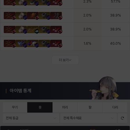
2.3
%
57.1
%
2.0
%
38.9
%
2.0
%
38.9
%
1.6
%
40.0
%
더 보기
아이템 통계
무기
옷
머리
팔
다리
전체 등급
전체 특수재료