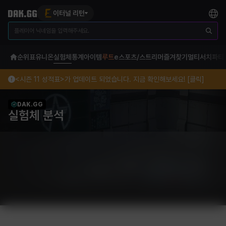
이터널 리턴
순위표
유니온
실험체
통계
아이템
루트
e스포츠/스트리머
즐겨찾기
멀티서치
파티
<시즌 11 성적표>가 업데이트 되었습니다. 지금 확인해보세요! [클릭]
DAK.GG
실험체 분석