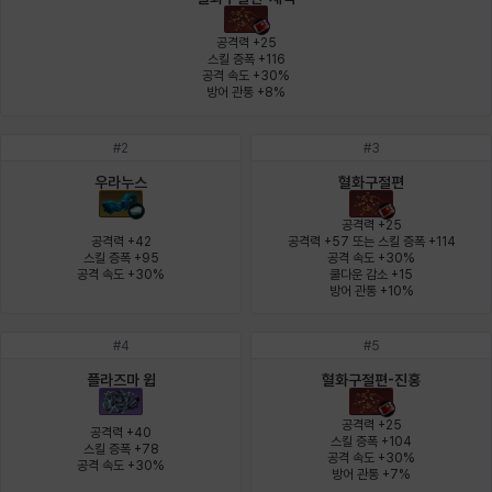
에스텔
에이든
에키온
엘레나
엠마
요한
공격력 +25

스킬 증폭 +116

공격 속도 +30%

방어 관통 +8%
윌리엄
유민
유스티나
유키
이렘
이바
#
2
#
3
우라누스
혈화구절편
이슈트반
이안
일레븐
자히르
재키
제니
공격력 +25

공격력 +42

공격력 +57 또는 스킬 증폭 +114

스킬 증폭 +95

공격 속도 +30%

공격 속도 +30%
쿨다운 감소 +15

츠바메
카밀로
카티야
칼라
캐시
케네스
방어 관통 +10%
#
4
#
5
코렐라인
크레이버
클로에
키아라
타지아
테오도르
플라즈마 윕
혈화구절편-진홍
공격력 +25

공격력 +40

스킬 증폭 +104

스킬 증폭 +78

공격 속도 +30%

펜리르
펠릭스
프리야
피오라
피올로
하트
공격 속도 +30%
방어 관통 +7%