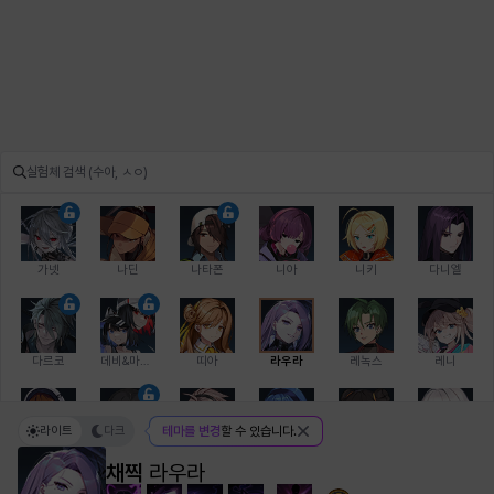
가넷
나딘
나타폰
니아
니키
다니엘
다르코
데비&마를렌
띠아
라우라
레녹스
레니
라이트
다크
테마를 변경
할 수 있습니다.
레온
로지
루크
르노어
리 다이린
리오
채찍
라우라