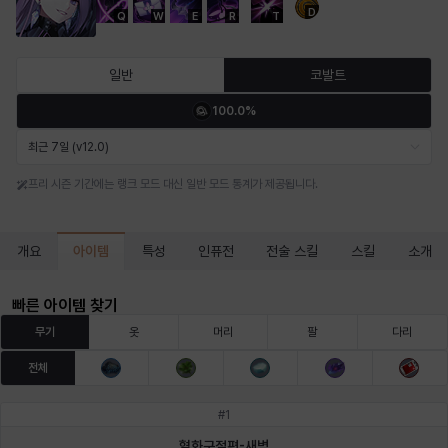
D
Q
W
E
R
T
마르티나
마이
마커스
매그너스
미르카
바냐
일반
코발트
100.0%
바바라
버니스
블레어
비앙카
비형
샬럿
최근 7일 (v12.0)
프리 시즌 기간에는 랭크 모드 대신 일반 모드 통계가 제공됩니다.
셀린
쇼우
쇼이치
수아
슈린
시셀라
아이템
개요
특성
인퓨전
전술 스킬
스킬
소개
실비아
아델라
아드리아나
아디나
아르다
아비게일
빠른 아이템 찾기
무기
옷
머리
팔
다리
전체
아야
아이솔
아이작
알렉스
알론소
얀
#
1
혈화구절편-새벽