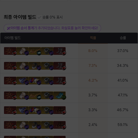
최종 아이템 빌드
헤이즈
헨리
승률 0% 표시
현우
혜진
히스이
아이템 순서 통계
가 추가되었습니다. 화살표를 눌러 확인하세요!
아이템 빌드
픽률
승률
8.0
%
37.0
%
7.3
%
34.3
%
4.2
%
41.0
%
3.7
%
47.1
%
3.3
%
46.7
%
2.4
%
59.1
%