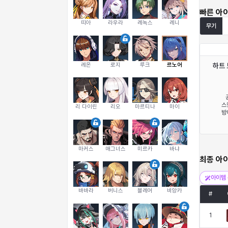
빠른 아
띠아
라우라
레녹스
레니
무기
레온
로지
루크
르노어
하트
스
리 다이린
리오
마르티나
마이
방
마커스
매그너스
미르카
바냐
최종 아
아이템 
바바라
버니스
블레어
비앙카
#
1