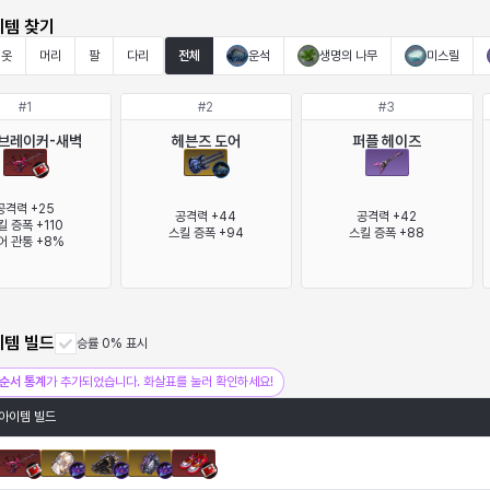
이템 찾기
옷
머리
팔
다리
전체
운석
생명의 나무
미스릴
#
1
#
2
#
3
 브레이커-새벽
헤븐즈 도어
퍼플 헤이즈
공격력 +25

공격력 +44

공격력 +42

킬 증폭 +110

스킬 증폭 +94
스킬 증폭 +88
어 관통 +8%
이템 빌드
승률 0% 표시
순서 통계
가 추가되었습니다. 화살표를 눌러 확인하세요!
아이템 빌드