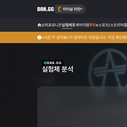
이터널 리턴
순위표
유니온
실험체
통계
아이템
루트
e스포츠/스트리머
즐
<시즌 11 성적표>가 업데이트 되었습니다. 지금 확인해보
DAK.GG
실험체 분석