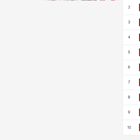
비형
샬럿
셀린
쇼우
2
3
쇼이치
수아
슈린
시셀라
4
5
실비아
아델라
아드리아나
아디나
6
아르다
아비게일
아야
아이솔
7
8
아이작
알렉스
알론소
얀
9
10
에스텔
에이든
에키온
엘레나