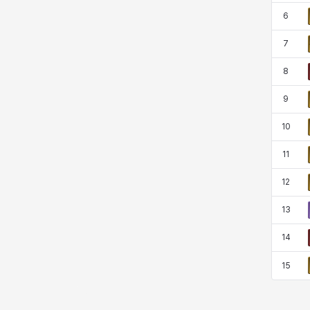
코렐라인
크레이버
클로에
키아라
6
7
8
타지아
테오도르
펜리르
펠릭스
9
10
프리야
피오라
피올로
하트
11
12
헤이즈
헨리
현우
혜진
13
14
히스이
15