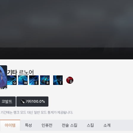
기타
르노어
D
Q
W
E
R
T
코발트
기타
100.0%
 기간에는 랭크 모드 대신 일반 모드 통계가 제공됩니다.
아이템
특성
인퓨전
전술 스킬
스킬
소개