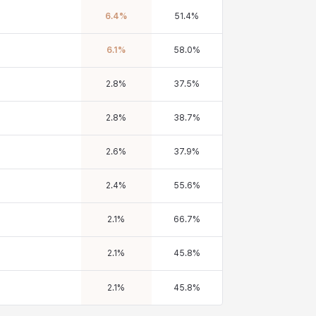
6.4
%
51.4
%
6.1
%
58.0
%
2.8
%
37.5
%
2.8
%
38.7
%
2.6
%
37.9
%
2.4
%
55.6
%
2.1
%
66.7
%
2.1
%
45.8
%
2.1
%
45.8
%