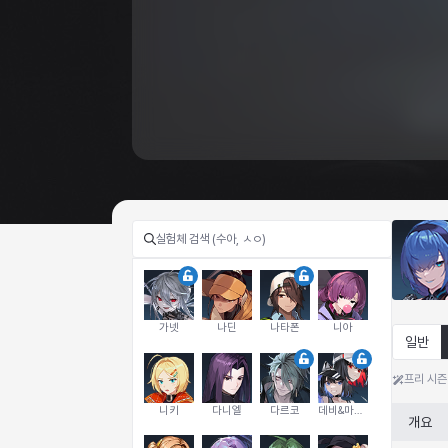
가넷
나딘
나타폰
니아
일반
프리 시즌
니키
다니엘
다르코
데비&마를렌
개요