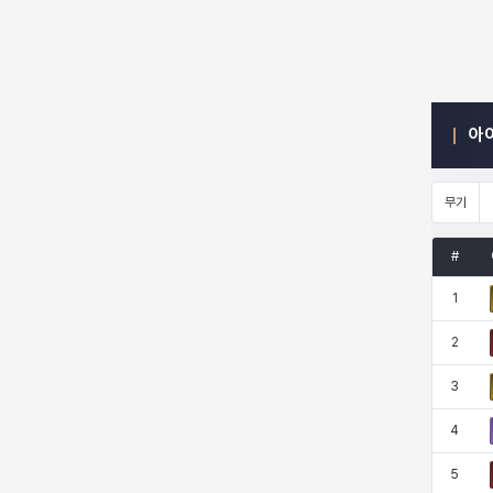
엠마
요한
윌리엄
유민
아
유스티나
유키
이렘
이바
무기
이슈트반
이안
일레븐
자히르
#
1
재키
제니
츠바메
카밀로
2
3
카티야
칼라
캐시
케네스
4
5