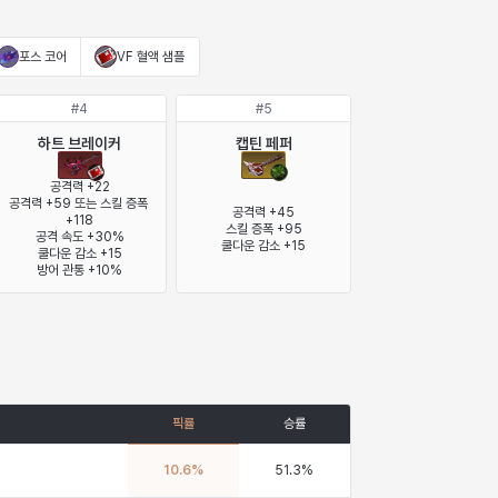
포스 코어
VF 혈액 샘플
#
4
#
5
하트 브레이커
캡틴 페퍼
공격력 +22

공격력 +59 또는 스킬 증폭 
공격력 +45

+118

스킬 증폭 +95

공격 속도 +30%

쿨다운 감소 +15
쿨다운 감소 +15

방어 관통 +10%
픽률
승률
10.6
%
51.3
%