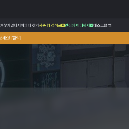
겨찾기
멀티서치
파티 찾기
시즌 11 성적표
켠김에 이터까지
데스크탑 앱
세요! [클릭]