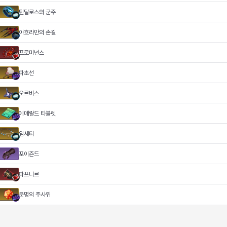
틴달로스의 군주
아흐라만의 손길
프로미넌스
파초선
오르비스
에메랄드 타블렛
임세티
포이즌드
파프니르
운명의 주사위