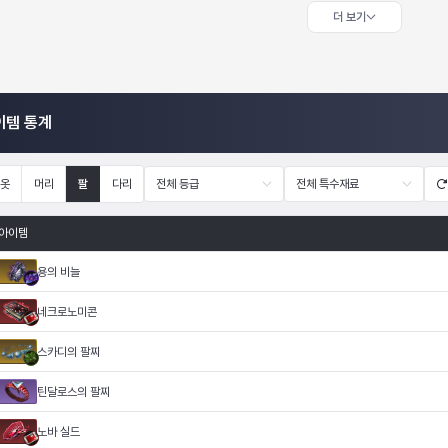
더 보기
이템 통계
옷
머리
팔
다리
전체 등급
전체 특수재료
아이템
용의 비늘
네크로노미콘
스카디의 팔찌
틴달로스의 팔찌
노바 실드