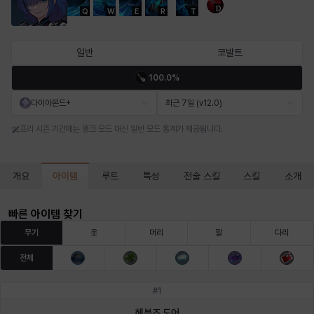
D
Q
W
E
R
T
마르티나
마이
마커스
매그너스
미르카
바냐
일반
코발트
100.0%
바바라
버니스
블레어
비앙카
비형
샬럿
다이아몬드+
최근 7일 (v12.0)
프리 시즌 기간에는 랭크 모드 대신 일반 모드 통계가 제공됩니다.
셀린
쇼우
쇼이치
수아
슈린
시셀라
아이템
개요
루트
특성
전술 스킬
스킬
소개
실비아
아델라
아드리아나
아디나
아르다
아비게일
빠른 아이템 찾기
무기
옷
머리
팔
다리
전체
아야
아이솔
아이작
알렉스
알론소
얀
#
1
헤븐즈 도어