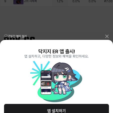
고위 사제복
9
1.2
%
0.0
%
0.0
%
#
7.00
7일간 열지 않기
닥지지 ER 앱 출시!
리그오브레전드 전적검색 포로지지
PORO.GG
앱 설치하고, 다양한 정보와 혜택을 확인하세요.
전략적팀전투 TFT 전적검색 롤체지지
LOLCHESS.GG
메이플스토리 종합통계
MAPLE.GG
발로란트 전적검색
VALORANT.DAK.GG
배틀그라운드 전적검색
PUBG.DAK.GG
이터널 리턴 전적검색
ER.DAK.GG
원신 전적검색
GENSHIN.DAK.GG
데드락
DEADLOCK.DAK.GG
서비스 이용 약관
개인정보 취급방침
제휴 문의
고객센터
채용
앱 설치하기
© All Rights Reserved. Hosted by PlayXP Inc. Eternal Return and all related