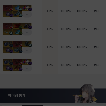
1.2
%
100.0
%
100.0
%
#
1.00
1.2
%
100.0
%
100.0
%
#
1.00
1.2
%
100.0
%
100.0
%
#
1.00
1.2
%
100.0
%
100.0
%
#
1.00
아이템 통계