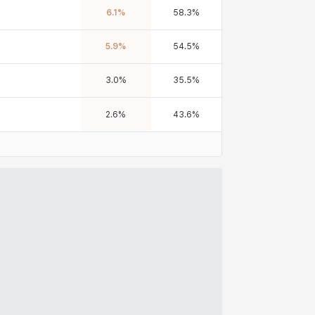
6.1
%
58.3
%
5.9
%
54.5
%
3.0
%
35.5
%
2.6
%
43.6
%