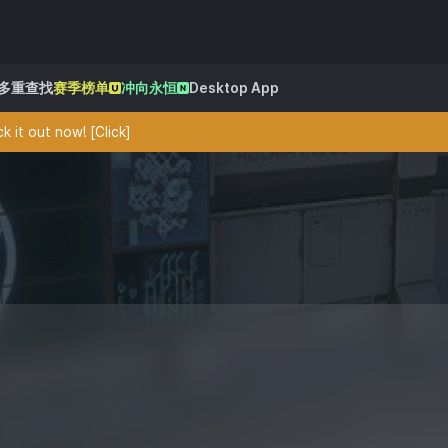
多重查找
赛季榜单
冲向永恒
Desktop App
 it out now! [Click]